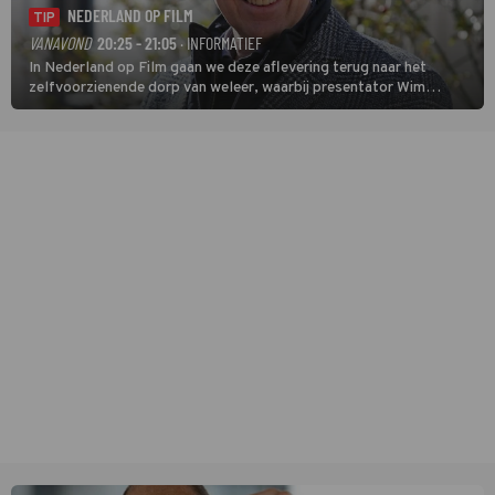
NEDERLAND OP FILM
TIP
VANAVOND
20:25 - 21:05
· INFORMATIEF
In Nederland op Film gaan we deze aflevering terug naar het
zelfvoorzienende dorp van weleer, waarbij presentator Wim
Daniëls de kijkers meeneemt op reis door de tijd aan de hand van
unieke amateurbeelden uit verschillende decennia. (HH)