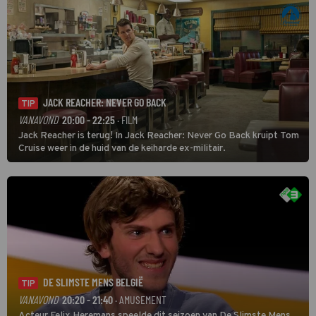
JACK REACHER: NEVER GO BACK
TIP
VANAVOND
20:00 - 22:25
· FILM
Jack Reacher is terug! In Jack Reacher: Never Go Back kruipt Tom
Cruise weer in de huid van de keiharde ex-militair.
DE SLIMSTE MENS BELGIË
TIP
VANAVOND
20:20 - 21:40
· AMUSEMENT
Acteur Felix Heremans speelde dit seizoen van De Slimste Mens