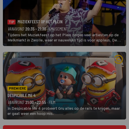
MUZIEKFEEST OP HET PLEIN
TIP
VANAVOND
20:35 - 21:30
· AMUSEMENT
Tijdens het Muziekfeest op het Plein zingen veel artiesten op de
Melkmarkt in Zwolle, waar er nauwelijks tijd is voor applaus. De
grootste namen zijn André Hazes, Jannes, René Froger en
natuurlijk Rutger van Barneveld met zijn hit Zwoele Zomernachten.
PREMIERE
DESPICABLE ME 4
VANAVOND
21:00 - 22:55
· FILM
In Despicable Me 4 probeert Gru alles op de rails te krijgen, maar
er gaat weer een hoop mis.