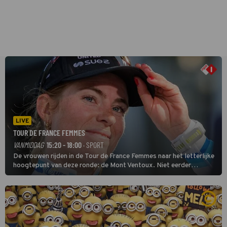
LIVE
TOUR DE FRANCE FEMMES
VANMIDDAG
15:20 - 18:00
· SPORT
De vrouwen rijden in de Tour de France Femmes naar het letterlijke
hoogtepunt van deze ronde: de Mont Ventoux. Niet eerder
finishten de vrouwen voor deze koers op deze kale col uit de
buitencategorie. De aanloop naar de slotklim is vlak.