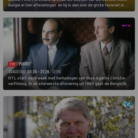
België al tien afleveringen en hij is dan ook de grote favoriet in
deze seizoensfinale. En er is Nederlandse inbreng, want komiek
Soundos El Ahmadi neemt plaats aan de jurytafel.
POIROT
TIP
VANAVOND
20:25 - 21:26
· SERIE
RTL start deze week met herhalingen van deze Agatha Christie-
verfilming. In de allereerste aflevering uit 1989 gaat de Belgische
speurder op zoek naar een vermiste kok. Poirot raakt al snel
verwikkeld in een moordzaak. (HH)