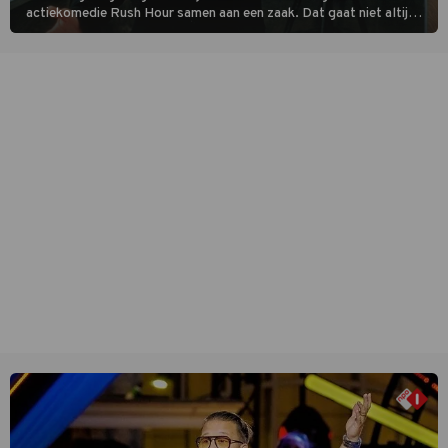
actiekomedie Rush Hour samen aan een zaak. Dat gaat niet altijd
van een leien dakje.