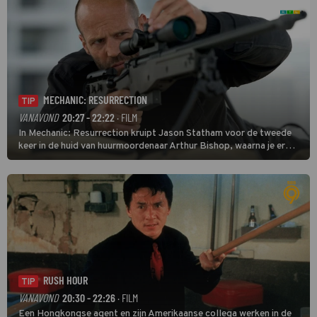
MECHANIC: RESURRECTION
TIP
VANAVOND
20:27 - 22:22
· FILM
In Mechanic: Resurrection kruipt Jason Statham voor de tweede
keer in de huid van huurmoordenaar Arthur Bishop, waarna je er
donder op kunt zeggen dat er van Bishops geplande pensioen niet
veel terechtkomt.
RUSH HOUR
TIP
VANAVOND
20:30 - 22:26
· FILM
Een Hongkongse agent en zijn Amerikaanse collega werken in de