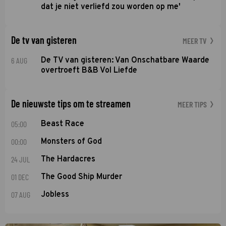
dat je niet verliefd zou worden op me'
De tv van gisteren
MEER TV
6 AUG
De TV van gisteren: Van Onschatbare Waarde
overtroeft B&B Vol Liefde
De nieuwste tips om te streamen
MEER TIPS
05:00
Beast Race
00:00
Monsters of God
24 JUL
The Hardacres
01 DEC
The Good Ship Murder
07 AUG
Jobless