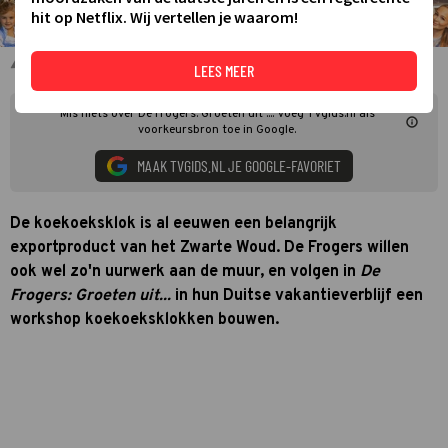
hit op Netflix. Wij vertellen je waarom!
De Frogers voor De Frogers: Groeten Uit...
LEES MEER
Mis niets over De Frogers: Groeten uit .... Voeg TVgids.nl als
voorkeursbron toe in Google.
MAAK TVGIDS.NL JE GOOGLE-FAVORIET
De koekoeksklok is al eeuwen een belangrijk
exportproduct van het Zwarte Woud. De Frogers willen
ook wel zo'n uurwerk aan de muur, en volgen in
De
Frogers: Groeten uit...
in hun Duitse vakantieverblijf een
workshop koekoeksklokken bouwen.