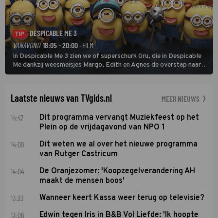
DESPICABLE ME 3
TIP
VANAVOND
18:05 - 20:00
· FILM
In Despicable Me 3 zien we of superschurk Gru, die in Despicable
Me dankzij weesmeisjes Margo, Edith en Agnes de overstap naar
het rechte pad maakte, ook op dat pad weet te blijven.
Laatste nieuws van TVgids.nl
MEER NIEUWS
14:47
Dit programma vervangt Muziekfeest op het
Plein op de vrijdagavond van NPO 1
14:09
Dit weten we al over het nieuwe programma
van Rutger Castricum
14:04
De Oranjezomer: 'Koopzegelverandering AH
maakt de mensen boos'
13:23
Wanneer keert Kassa weer terug op televisie?
13:06
Edwin tegen Iris in B&B Vol Liefde: 'Ik hoopte