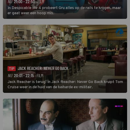
NU
21:00 - 22:50
· FILM
In Despicable Me 4 probeert Gru alles op de rails te krijgen, maar
er gaat weer een hoop mis.
JACK REACHER: NEVER GO BACK
TIP
NU
20:01 - 22:15
· FILM
Jack Reacher is terug! In Jack Reacher: Never Go Back kruipt Tom
Cruise weer in de huid van de keiharde ex-militair.