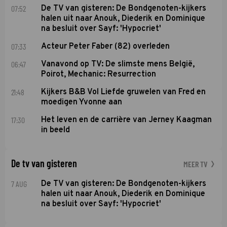
07:52
De TV van gisteren: De Bondgenoten-kijkers
halen uit naar Anouk, Diederik en Dominique
na besluit over Sayf: 'Hypocriet'
07:33
Acteur Peter Faber (82) overleden
06:47
Vanavond op TV: De slimste mens België,
Poirot, Mechanic: Resurrection
21:48
Kijkers B&B Vol Liefde gruwelen van Fred en
moedigen Yvonne aan
17:30
Het leven en de carrière van Jerney Kaagman
in beeld
De tv van gisteren
MEER TV
7 AUG
De TV van gisteren: De Bondgenoten-kijkers
halen uit naar Anouk, Diederik en Dominique
na besluit over Sayf: 'Hypocriet'