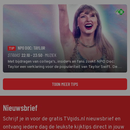
NPO DOC: TAYLOR
TIP
STRAKS
22:10 - 23:50
· MUZIEK
Met bijdragen van collega's, insiders en fans zoekt NPO Doc:
Taylor een verklaring voor de populariteit van Taylor Swift. De
singer-songwriter is een van de succesvolste sterren van onze tijd
en een inspiratie voor velen. (HH)
TOON MEER TIPS
Nieuwsbrief
Schrijf je in voor de gratis TVgids.nl nieuwsbrief en
ontvang iedere dag de leukste kijktips direct in jouw