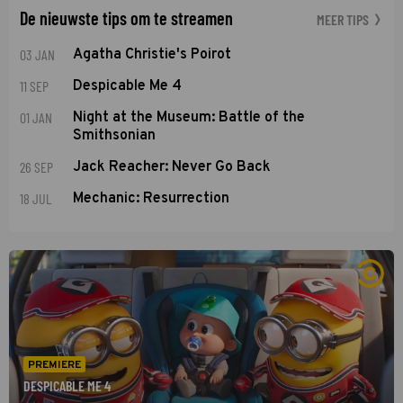
De nieuwste tips om te streamen
MEER TIPS
03 JAN
Agatha Christie's Poirot
11 SEP
Despicable Me 4
01 JAN
Night at the Museum: Battle of the
Smithsonian
26 SEP
Jack Reacher: Never Go Back
18 JUL
Mechanic: Resurrection
PREMIERE
DESPICABLE ME 4