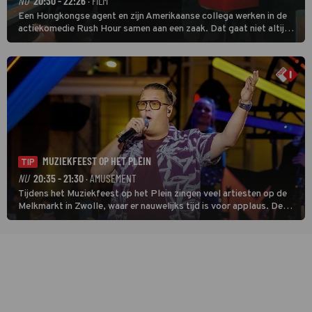
NU
20:30 - 22:26
· FILM
Een Hongkongse agent en zijn Amerikaanse collega werken in de
actiekomedie Rush Hour samen aan een zaak. Dat gaat niet altijd
van een leien dakje.
MUZIEKFEEST OP HET PLEIN
TIP
NU
20:35 - 21:30
· AMUSEMENT
Tijdens het Muziekfeest op het Plein zingen veel artiesten op de
Melkmarkt in Zwolle, waar er nauwelijks tijd is voor applaus. De
grootste namen zijn André Hazes, Jannes, René Froger en
natuurlijk Rutger van Barneveld met zijn hit Zwoele Zomernachten.