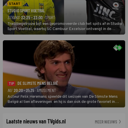
START
STUDIO SPORT VOETBAL
STRAKS
22:25 - 23:00
· SPORT
Traditiegetrouw bijt een gepromoveerde club het spits af in Studio
Sport Voetbal, waarbij SC Cambuur Excelsior ontvangt in de
eerste wedstrijd van het nieuwe Eredivisieseizoen. De nieuwe
oefenmeester is Johan Plat en hij wil aanvallend voetballen.
DE SLIMSTE MENS BELGIË
TIP
NU
20:20 - 21:35
· AMUSEMENT
Acteur Felix Heremans speelde dit seizoen van De Slimste Mens
België al tien afleveringen en hij is dan ook de grote favoriet in
deze seizoensfinale. En er is Nederlandse inbreng, want komiek
Soundos El Ahmadi neemt plaats aan de jurytafel.
Laatste nieuws van TVgids.nl
MEER NIEUWS