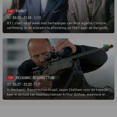
POIROT
TIP
NU
20:25 - 21:26
· SERIE
RTL start deze week met herhalingen van deze Agatha Christie-
verfilming. In de allereerste aflevering uit 1989 gaat de Belgische
speurder op zoek naar een vermiste kok. Poirot raakt al snel
verwikkeld in een moordzaak. (HH)
MECHANIC: RESURRECTION
TIP
NU
20:27 - 22:22
· FILM
In Mechanic: Resurrection kruipt Jason Statham voor de tweede
keer in de huid van huurmoordenaar Arthur Bishop, waarna je er
donder op kunt zeggen dat er van Bishops geplande pensioen niet
veel terechtkomt.