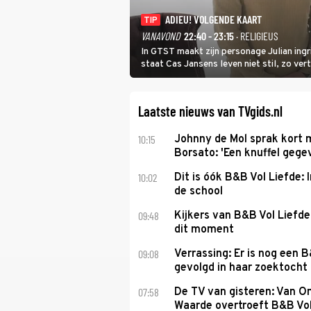
ADIEU! VOLGENDE KAART
TIP
VANAVOND
22:40 - 23:15
· RELIGIEUS
In GTST maakt zijn personage Julian ing
staat Cas Jansens leven niet stil, zo vert
Laatste nieuws van TVgids.nl
10:15
Johnny de Mol sprak kort 
Borsato: 'Een knuffel gege
10:02
Dit is óók B&B Vol Liefde: I
de school
09:48
Kijkers van B&B Vol Liefd
dit moment
09:08
Verrassing: Er is nog een 
gevolgd in haar zoektocht 
07:58
De TV van gisteren: Van O
Waarde overtroeft B&B Vol