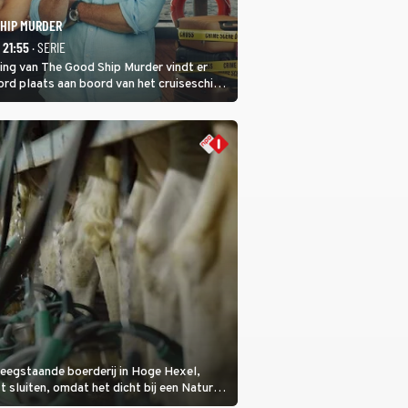
SHIP MURDER
- 21:55
· SERIE
ring van The Good Ship Murder vindt er
rd plaats aan boord van het cruiseschip,
 een bemanningslid het slachtoffer is en
de dader lijkt te zijn.
eegstaande boerderij in Hoge Hexel,
sluiten, omdat het dicht bij een Natura
lijke veeziekte.