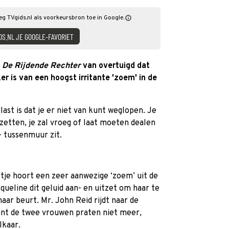
oeg TVgids.nl als voorkeursbron toe in Google.
DS.NL JE GOOGLE-FAVORIET
n
De Rijdende Rechter
van overtuigd dat
r is van een hoogst irritante 'zoem' in de
st is dat je er niet van kunt weglopen. Je
zetten, je zal vroeg of laat moeten dealen
- tussenmuur zit.
tje hoort een zeer aanwezige ‘zoem’ uit de
eline dit geluid aan- en uitzet om haar te
haar beurt. Mr. John Reid rijdt naar de
Want de twee vrouwen praten niet meer,
lkaar.