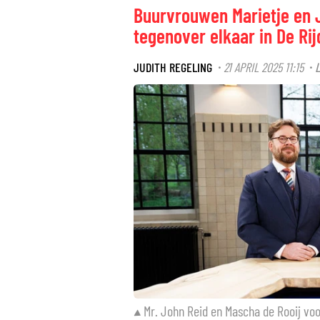
Buurvrouwen Marietje en J
tegenover elkaar in De Ri
JUDITH REGELING
21 APRIL 2025 11:15
·
·
Mr. John Reid en Mascha de Rooij vo