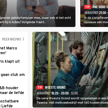
THE GOOD 
TIP
VANAVOND
21:00 
rijpende gebeurtenissen mee, maar ook in het echt
In de slotafleve
elt hij in Adieu! Volgende Kaart.
opnieuw een moo
waarbij dit keer
kapitein Marlowe 
MEER NIEUWS
met Marco
ven'
ris klapt uit
e gaan stuk om
WOESTE GROND
B&B-houder
TIP
naar de liefde
VANAVOND
19:20 - 20:00
· SERIE
De serie Woeste Grond wordt opgenomen in een l
nschatbare
Twente. Het melkveebedrijf met 160 koeien moest 
 Liefde
2000-gebied ligt. In de serie heerst er een gevaar