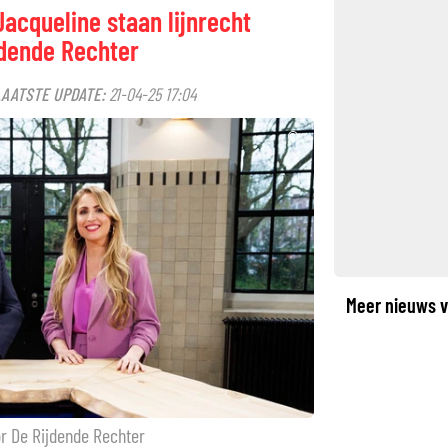
acqueline staan lijnrecht
jdende Rechter
LAATSTE UPDATE:
21-04-25 17:04
©
Meer nieuws v
or De Rijdende Rechter