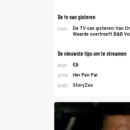
De tv van gisteren
6 AUG
De TV van gisteren: Van O
Waarde overtroeft B&B Vol
De nieuwste tips om te streamen
00:00
EB
01 FEB
Her Pen Pal
01 DEC
StoryZoo