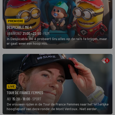
PREMIERE
DESPICABLE ME 4
VANAVOND
21:00 - 22:50
· FILM
In Despicable Me 4 probeert Gru alles op de rails te krijgen, maar
er gaat weer een hoop mis.
LIVE
TOUR DE FRANCE FEMMES
NU
15:20 - 18:00
· SPORT
De vrouwen rijden in de Tour de France Femmes naar het letterlijke
hoogtepunt van deze ronde: de Mont Ventoux. Niet eerder
finishten de vrouwen voor deze koers op deze kale col uit de