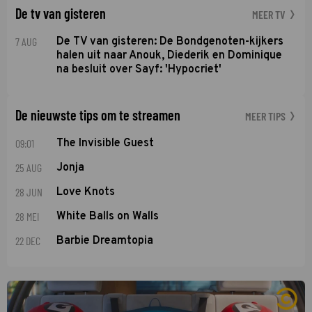
De tv van gisteren
MEER TV
7 AUG
De TV van gisteren: De Bondgenoten-kijkers
halen uit naar Anouk, Diederik en Dominique
na besluit over Sayf: 'Hypocriet'
De nieuwste tips om te streamen
MEER TIPS
09:01
The Invisible Guest
25 AUG
Jonja
28 JUN
Love Knots
28 MEI
White Balls on Walls
22 DEC
Barbie Dreamtopia