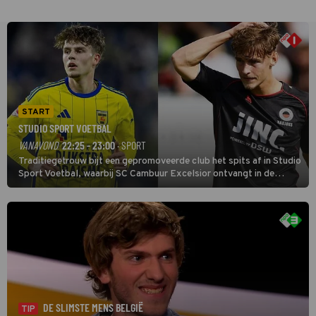
START
STUDIO SPORT VOETBAL
VANAVOND
22:25 - 23:00
· SPORT
Traditiegetrouw bijt een gepromoveerde club het spits af in Studio
Sport Voetbal, waarbij SC Cambuur Excelsior ontvangt in de
eerste wedstrijd van het nieuwe Eredivisieseizoen. De nieuwe
oefenmeester is Johan Plat en hij wil aanvallend voetballen.
DE SLIMSTE MENS BELGIË
TIP