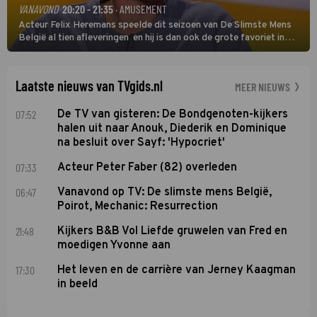
VANAVOND
20:20 - 21:35
· AMUSEMENT
Acteur Felix Heremans speelde dit seizoen van De Slimste Mens
België al tien afleveringen en hij is dan ook de grote favoriet in
deze seizoensfinale. En er is Nederlandse inbreng, want komiek
Soundos El Ahmadi neemt plaats aan de jurytafel.
Laatste nieuws van TVgids.nl
MEER NIEUWS
07:52
De TV van gisteren: De Bondgenoten-kijkers
halen uit naar Anouk, Diederik en Dominique
na besluit over Sayf: 'Hypocriet'
07:33
Acteur Peter Faber (82) overleden
06:47
Vanavond op TV: De slimste mens België,
Poirot, Mechanic: Resurrection
21:48
Kijkers B&B Vol Liefde gruwelen van Fred en
moedigen Yvonne aan
17:30
Het leven en de carrière van Jerney Kaagman
in beeld