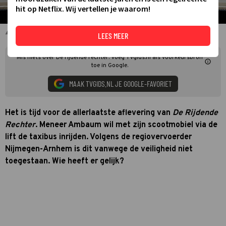
hit op Netflix. Wij vertellen je waarom!
Mr. John Reid en Mascha de Rooij in De Rijdende Rechter
LEES MEER
Mis niets over De rijdende rechter. Voeg TVgids.nl als voorkeursbron
toe in Google.
MAAK TVGIDS.NL JE GOOGLE-FAVORIET
Het is tijd voor de allerlaatste aflevering van
De Rijdende
Rechter
. Meneer Ambaum wil met zijn scootmobiel via de
lift de taxibus inrijden. Volgens de regiovervoerder
Nijmegen-Arnhem is dit vanwege de veiligheid niet
toegestaan. Wie heeft er gelijk?