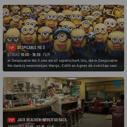
buitencategorie. De aanloop naar de slotklim is vlak.
DESPICABLE ME 3
TIP
STRAKS
18:00 - 19:36
· FILM
In Despicable Me 3 zien we of superschurk Gru, die in Despicable
Me dankzij weesmeisjes Margo, Edith en Agnes de overstap naar
het rechte pad maakte, ook op dat pad weet te blijven.
JACK REACHER: NEVER GO BACK
TIP
VANAVOND
20:01 - 22:15
· FILM