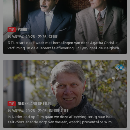
POIROT
TIP
VANAVOND
20:25 - 21:26
· SERIE
RTL start deze week met herhalingen van deze Agatha Christie-
verfilming. In de allereerste aflevering uit 1989 gaat de Belgische
speurder op zoek naar een vermiste kok. Poirot raakt al snel
verwikkeld in een moordzaak. (HH)
NEDERLAND OP FILM
TIP
VANAVOND
20:25 - 21:05
· INFORMATIEF
In Nederland op Film gaan we deze aflevering terug naar het
zelfvoorzienende dorp van weleer, waarbij presentator Wim
Daniëls de kijkers meeneemt op reis door de tijd aan de hand van