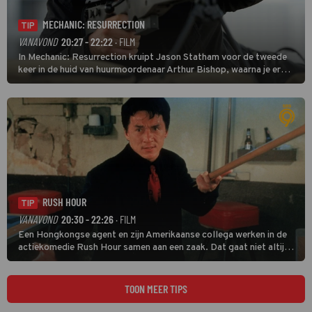
MECHANIC: RESURRECTION
TIP
VANAVOND
20:27 - 22:22
· FILM
In Mechanic: Resurrection kruipt Jason Statham voor de tweede
keer in de huid van huurmoordenaar Arthur Bishop, waarna je er
donder op kunt zeggen dat er van Bishops geplande pensioen niet
veel terechtkomt.
RUSH HOUR
TIP
VANAVOND
20:30 - 22:26
· FILM
Een Hongkongse agent en zijn Amerikaanse collega werken in de
actiekomedie Rush Hour samen aan een zaak. Dat gaat niet altijd
van een leien dakje.
TOON MEER TIPS