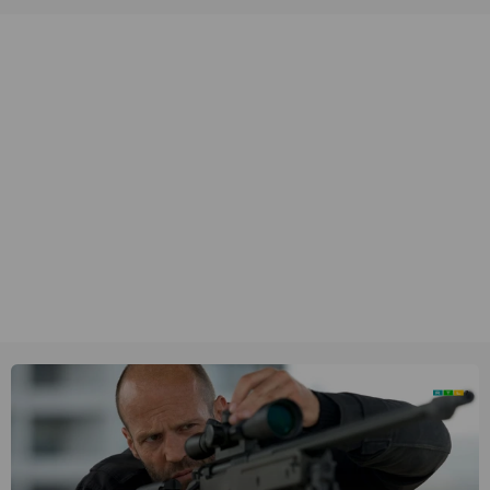
unieke amateurbeelden uit verschillende decennia. (HH)