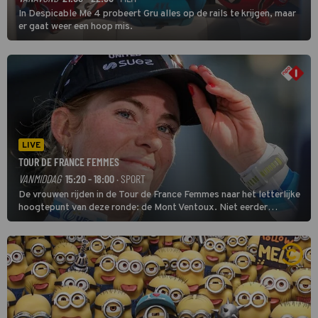
In Despicable Me 4 probeert Gru alles op de rails te krijgen, maar
er gaat weer een hoop mis.
LIVE
TOUR DE FRANCE FEMMES
VANMIDDAG
15:20 - 18:00
· SPORT
De vrouwen rijden in de Tour de France Femmes naar het letterlijke
hoogtepunt van deze ronde: de Mont Ventoux. Niet eerder
finishten de vrouwen voor deze koers op deze kale col uit de
buitencategorie. De aanloop naar de slotklim is vlak.