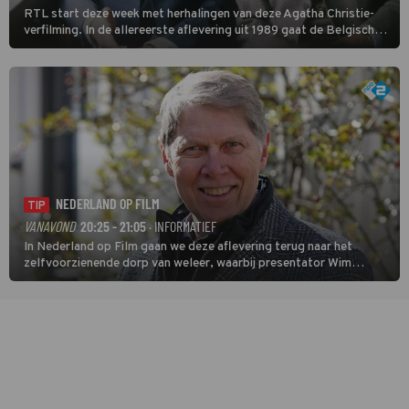
RTL start deze week met herhalingen van deze Agatha Christie-
verfilming. In de allereerste aflevering uit 1989 gaat de Belgische
speurder op zoek naar een vermiste kok. Poirot raakt al snel
verwikkeld in een moordzaak. (HH)
NEDERLAND OP FILM
TIP
VANAVOND
20:25 - 21:05
· INFORMATIEF
In Nederland op Film gaan we deze aflevering terug naar het
zelfvoorzienende dorp van weleer, waarbij presentator Wim
Daniëls de kijkers meeneemt op reis door de tijd aan de hand van
unieke amateurbeelden uit verschillende decennia. (HH)