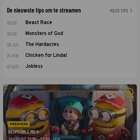
De nieuwste tips om te streamen
MEER TIPS
05:00
Beast Race
00:00
Monsters of God
08 JUL
The Hardacres
24 FEB
Chicken for Linda!
07 AUG
Jobless
PREMIERE
DESPICABLE ME 4
VANAVOND
21:00 - 22:50
· FILM