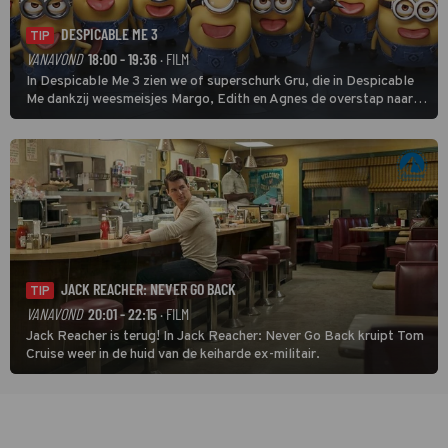
DESPICABLE ME 3
TIP
VANAVOND
18:00 - 19:36
· FILM
In Despicable Me 3 zien we of superschurk Gru, die in Despicable
Me dankzij weesmeisjes Margo, Edith en Agnes de overstap naar
het rechte pad maakte, ook op dat pad weet te blijven.
JACK REACHER: NEVER GO BACK
TIP
VANAVOND
20:01 - 22:15
· FILM
Jack Reacher is terug! In Jack Reacher: Never Go Back kruipt Tom
Cruise weer in de huid van de keiharde ex-militair.