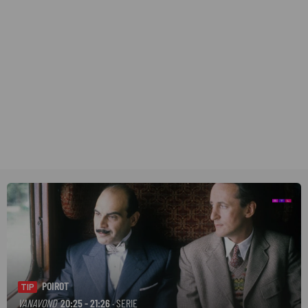
POIROT
TIP
VANAVOND
20:25 - 21:26
· SERIE