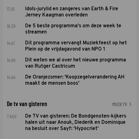
17:25
Idols-jurylid en zangeres van Earth & Fire
Jerney Kaagman overleden
16:39
De 5 beste programma's om deze week te
streamen
14:47
Dit programma vervangt Muziekfeest op het
Plein op de vrijdagavond van NPO 1
14:09
Dit weten we al over het nieuwe programma
van Rutger Castricum
14:04
De Oranjezomer: 'Koopzegelverandering AH
maakt de mensen boos'
De tv van gisteren
MEER TV
7 AUG
De TV van gisteren: De Bondgenoten-kijkers
halen uit naar Anouk, Diederik en Dominique
na besluit over Sayf: 'Hypocriet'