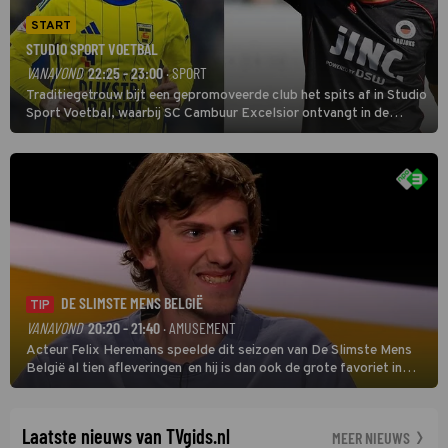
START
STUDIO SPORT VOETBAL
VANAVOND
22:25 - 23:00
· SPORT
Traditiegetrouw bijt een gepromoveerde club het spits af in Studio
Sport Voetbal, waarbij SC Cambuur Excelsior ontvangt in de
eerste wedstrijd van het nieuwe Eredivisieseizoen. De nieuwe
oefenmeester is Johan Plat en hij wil aanvallend voetballen.
DE SLIMSTE MENS BELGIË
TIP
VANAVOND
20:20 - 21:40
· AMUSEMENT
Acteur Felix Heremans speelde dit seizoen van De Slimste Mens
België al tien afleveringen en hij is dan ook de grote favoriet in
deze seizoensfinale. En er is Nederlandse inbreng, want komiek
Soundos El Ahmadi neemt plaats aan de jurytafel.
Laatste nieuws van TVgids.nl
MEER NIEUWS