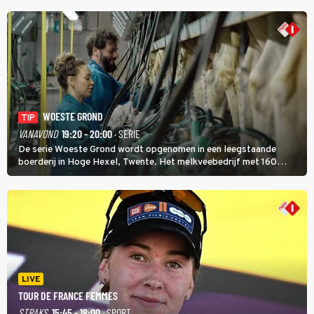
WOESTE GROND
TIP
VANAVOND
19:20 - 20:00
· SERIE
De serie Woeste Grond wordt opgenomen in een leegstaande
boerderij in Hoge Hexel, Twente. Het melkveebedrijf met 160
koeien moest sluiten, omdat het dicht bij een Natura 2000-gebied
ligt. In de serie heerst er een gevaarlijke veeziekte.
LIVE
TOUR DE FRANCE FEMMES
STRAKS
15:45 - 18:00
· SPORT