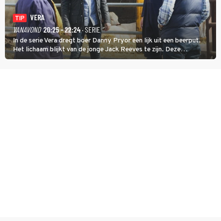
VERA
TIP
VANAVOND
20:25 - 22:24
· SERIE
In de serie Vera dregt boer Danny Pryor een lijk uit een beerput.
Het lichaam blijkt van de jonge Jack Reeves te zijn. Deze
homoseksuele woonwagenbewoner had gebroken met zijn familie
en verliet het kamp met slaande ruzie.