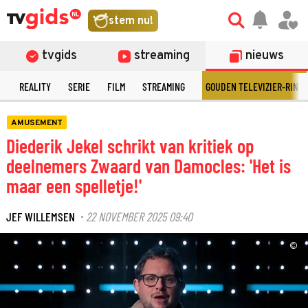
stem nu!
tvgids
streaming
nieuws
N
REALITY
SERIE
FILM
STREAMING
GOUDEN TELEVIZIER-RING
AMUSEMENT
Diederik Jekel schrikt van kritiek op
deelnemers Zwaard van Damocles: 'Het is
maar een spelletje!'
JEF WILLEMSEN
22 NOVEMBER 2025 09:40
·
©