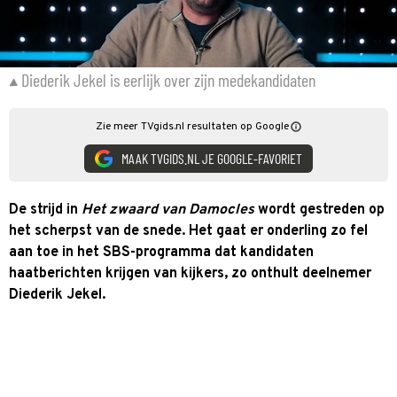
Diederik Jekel is eerlijk over zijn medekandidaten
Zie meer TVgids.nl resultaten op Google
MAAK TVGIDS.NL JE GOOGLE-FAVORIET
De strijd in
Het zwaard van Damocles
wordt gestreden op
het scherpst van de snede. Het gaat er onderling zo fel
aan toe in het SBS-programma dat kandidaten
haatberichten krijgen van kijkers, zo onthult deelnemer
Diederik Jekel.