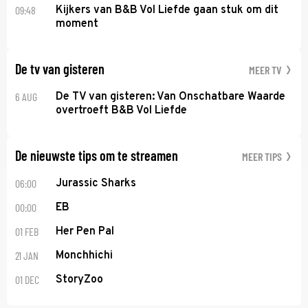
09:48
Kijkers van B&B Vol Liefde gaan stuk om dit
moment
De tv van gisteren
MEER TV
6 AUG
De TV van gisteren: Van Onschatbare Waarde
overtroeft B&B Vol Liefde
De nieuwste tips om te streamen
MEER TIPS
06:00
Jurassic Sharks
00:00
EB
01 FEB
Her Pen Pal
21 JAN
Monchhichi
01 DEC
StoryZoo