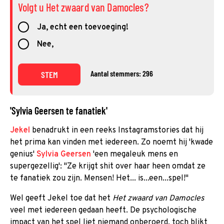
Volgt u Het zwaard van Damocles?
Ja, echt een toevoeging!
Nee,
Aantal stemmers: 296
STEM
'Sylvia Geersen te fanatiek'
Jekel
benadrukt in een reeks Instagramstories dat hij
het prima kan vinden met iedereen. Zo noemt hij 'kwade
genius'
Sylvia Geersen
'een megaleuk mens en
supergezellig': "Ze krijgt shit over haar heen omdat ze
te fanatiek zou zijn. Mensen! Het... is...een...spel!"
Wel geeft Jekel toe dat het
Het zwaard van Damocles
veel met iedereen gedaan heeft. De psychologische
impact van het spel liet niemand onberoerd, toch blikt