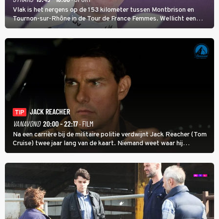
Vlak is het nergens op de 153 kilometer tussen Montbrison en
Tournon-sur-Rhône in de Tour de France Femmes. Wellicht een
kans voor Nienke Vinke, die vorig jaar de witte trui won.
JACK REACHER
TIP
VANAVOND
20:00 - 22:17
· FILM
Na een carrière bij de militaire politie verdwijnt Jack Reacher (Tom
Cruise) twee jaar lang van de kaart. Niemand weet waar hij
uithangt, totdat moordverdachte James Barr naar hem vraagt.