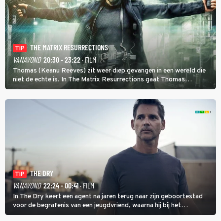
THE MATRIX RESURRECTIONS
TIP
VANAVOND
20:30 - 23:22
· FILM
Thomas (Keanu Reeves) zit weer diep gevangen in een wereld die
niet de echte is. In The Matrix Resurrections gaat Thomas
proberen uit deze schijnwereld te ontsnappen.
THE DRY
TIP
VANAVOND
22:24 - 00:41
· FILM
In The Dry keert een agent na jaren terug naar zijn geboortestad
voor de begrafenis van een jeugdvriend, waarna hij bij het
onderzoeken van diens dood een verband begint te vermoeden