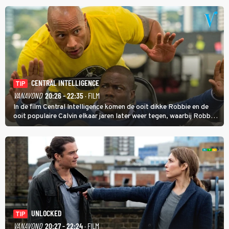
CENTRAL INTELLIGENCE
TIP
VANAVOND
20:26 - 22:35
· FILM
In de film Central Intelligence komen de ooit dikke Robbie en de
ooit populaire Calvin elkaar jaren later weer tegen, waarbij Robbie,
inmiddels supergespierd en werkzaam voor de CIA, Calvins hulp
goed kan gebruiken.
UNLOCKED
TIP
VANAVOND
20:27 - 22:24
· FILM