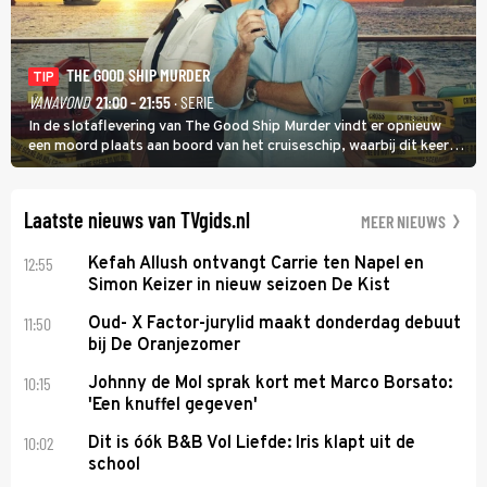
THE GOOD SHIP MURDER
TIP
VANAVOND
21:00 - 21:55
· SERIE
In de slotaflevering van The Good Ship Murder vindt er opnieuw
een moord plaats aan boord van het cruiseschip, waarbij dit keer
een bemanningslid het slachtoffer is en kapitein Marlowe de dader
lijkt te zijn.
Laatste nieuws van TVgids.nl
MEER NIEUWS
12:55
Kefah Allush ontvangt Carrie ten Napel en
Simon Keizer in nieuw seizoen De Kist
11:50
Oud- X Factor-jurylid maakt donderdag debuut
bij De Oranjezomer
10:15
Johnny de Mol sprak kort met Marco Borsato:
'Een knuffel gegeven'
10:02
Dit is óók B&B Vol Liefde: Iris klapt uit de
school