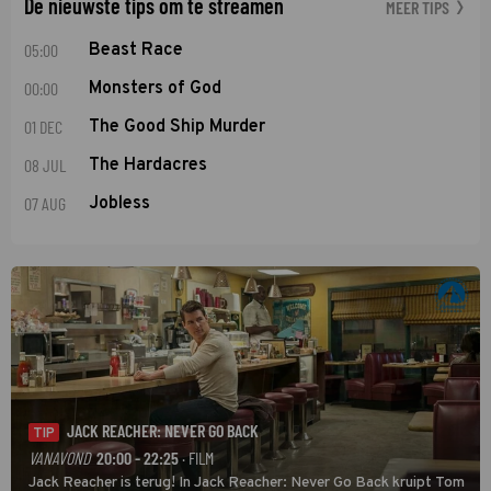
De nieuwste tips om te streamen
MEER TIPS
05:00
Beast Race
00:00
Monsters of God
01 DEC
The Good Ship Murder
08 JUL
The Hardacres
07 AUG
Jobless
JACK REACHER: NEVER GO BACK
TIP
VANAVOND
20:00 - 22:25
· FILM
Jack Reacher is terug! In Jack Reacher: Never Go Back kruipt Tom