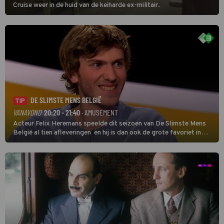
Cruise weer in de huid van de keiharde ex-militair.
DE SLIMSTE MENS BELGIË
TIP
VANAVOND
20:20 - 21:40
· AMUSEMENT
Acteur Felix Heremans speelde dit seizoen van De Slimste Mens
België al tien afleveringen en hij is dan ook de grote favoriet in
deze seizoensfinale. En er is Nederlandse inbreng, want komiek
Soundos El Ahmadi neemt plaats aan de jurytafel.