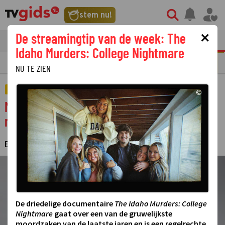
stem nu!
×
De streamingtip van de week: The
tvgids
streaming
nieuws
Idaho Murders: College Nightmare
N
REALITY
SERIE
FILM
STREAMING
GOUDEN TELEVIZIER-RING
NU TE ZIEN
AMUSEMENT
©
Margje Fikse gaat van start met haar
nieuwe talkshow Dit is de Week
ESTHER HUT
2 SEPTEMBER 2025 10:14
·
©
De driedelige documentaire
The Idaho Murders: College
Nightmare
gaat over een van de gruwelijkste
moordzaken van de laatste jaren en is een regelrechte