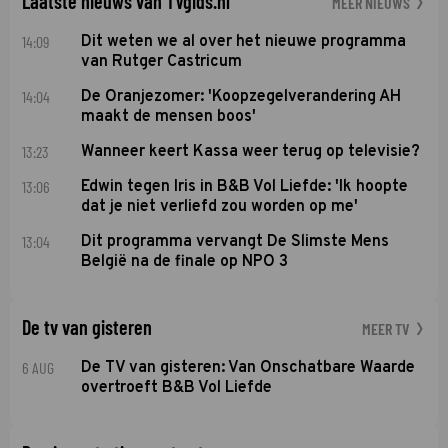
Laatste nieuws van TVgids.nl
MEER NIEUWS
14:09
Dit weten we al over het nieuwe programma
van Rutger Castricum
14:04
De Oranjezomer: 'Koopzegelverandering AH
maakt de mensen boos'
13:23
Wanneer keert Kassa weer terug op televisie?
13:06
Edwin tegen Iris in B&B Vol Liefde: 'Ik hoopte
dat je niet verliefd zou worden op me'
13:04
Dit programma vervangt De Slimste Mens
België na de finale op NPO 3
De tv van gisteren
MEER TV
6 AUG
De TV van gisteren: Van Onschatbare Waarde
overtroeft B&B Vol Liefde