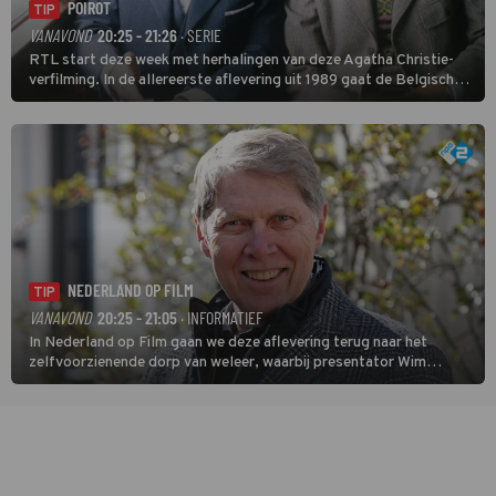
POIROT
TIP
VANAVOND
20:25 - 21:26
· SERIE
RTL start deze week met herhalingen van deze Agatha Christie-
verfilming. In de allereerste aflevering uit 1989 gaat de Belgische
speurder op zoek naar een vermiste kok. Poirot raakt al snel
verwikkeld in een moordzaak. (HH)
NEDERLAND OP FILM
TIP
VANAVOND
20:25 - 21:05
· INFORMATIEF
In Nederland op Film gaan we deze aflevering terug naar het
zelfvoorzienende dorp van weleer, waarbij presentator Wim
Daniëls de kijkers meeneemt op reis door de tijd aan de hand van
unieke amateurbeelden uit verschillende decennia. (HH)