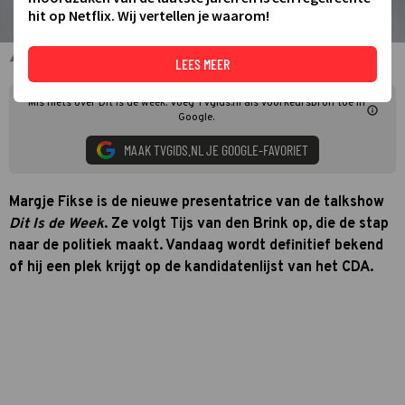
hit op Netflix. Wij vertellen je waarom!
Margje Fikse voor Dit is de Week
LEES MEER
Mis niets over Dit is de week. Voeg TVgids.nl als voorkeursbron toe in
Google.
MAAK TVGIDS.NL JE GOOGLE-FAVORIET
Margje Fikse is de nieuwe presentatrice van de talkshow
Dit Is de Week
. Ze volgt Tijs van den Brink op, die de stap
naar de politiek maakt. Vandaag wordt definitief bekend
of hij een plek krijgt op de kandidatenlijst van het CDA.