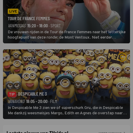
LIVE
TOUR DE FRANCE FEMMES
VANMIDDAG
15:20 - 18:00
· SPORT
De vrouwen rijden in de Tour de France Femmes naar het letterlijke
hoogtepunt van deze ronde: de Mont Ventoux. Niet eerder
finishten de vrouwen voor deze koers op deze kale col uit de
buitencategorie. De aanloop naar de slotklim is vlak.
DESPICABLE ME 3
TIP
VANAVOND
18:05 - 20:00
· FILM
In Despicable Me 3 zien we of superschurk Gru, die in Despicable
Me dankzij weesmeisjes Margo, Edith en Agnes de overstap naar
het rechte pad maakte, ook op dat pad weet te blijven.