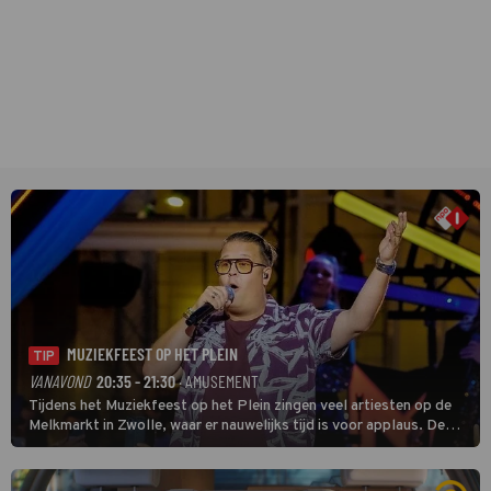
MUZIEKFEEST OP HET PLEIN
TIP
VANAVOND
20:35 - 21:30
· AMUSEMENT
Tijdens het Muziekfeest op het Plein zingen veel artiesten op de
Melkmarkt in Zwolle, waar er nauwelijks tijd is voor applaus. De
grootste namen zijn André Hazes, Jannes, René Froger en
natuurlijk Rutger van Barneveld met zijn hit Zwoele Zomernachten.