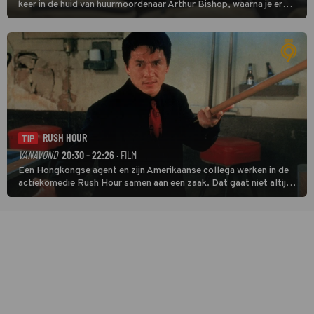
keer in de huid van huurmoordenaar Arthur Bishop, waarna je er
donder op kunt zeggen dat er van Bishops geplande pensioen niet
veel terechtkomt.
RUSH HOUR
TIP
VANAVOND
20:30 - 22:26
· FILM
Een Hongkongse agent en zijn Amerikaanse collega werken in de
actiekomedie Rush Hour samen aan een zaak. Dat gaat niet altijd
van een leien dakje.