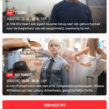
THE DRY
TIP
VANAVOND
22:24 - 00:41
· FILM
In The Dry keert een agent na jaren terug naar zijn geboortestad
voor de begrafenis van een jeugdvriend, waarna hij bij het
onderzoeken van diens dood een verband begint te vermoeden
met een oude zaak.
HOT PURSUIT
TIP
VANAVOND
22:35 - 00:19
· FILM
In Hot Pursuit moet een niet al te competente politieagent (Reese
Witherspoon) een Latijns-Amerikaans gangsterliefje (Sofía
Vergara) beschermen tegen corrupte agenten en moordlustige
maffiatypes.
TOON MEER TIPS