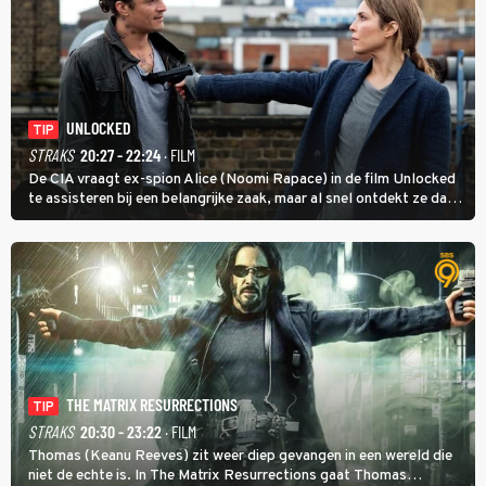
UNLOCKED
TIP
STRAKS
20:27 - 22:24
· FILM
De CIA vraagt ex-spion Alice (Noomi Rapace) in de film Unlocked
te assisteren bij een belangrijke zaak, maar al snel ontdekt ze dat
degene die haar aanstelde kwade bedoelingen heeft.
THE MATRIX RESURRECTIONS
TIP
STRAKS
20:30 - 23:22
· FILM
Thomas (Keanu Reeves) zit weer diep gevangen in een wereld die
niet de echte is. In The Matrix Resurrections gaat Thomas