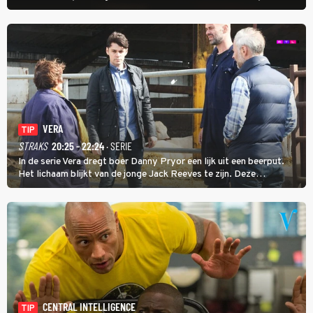
uithangt, totdat moordverdachte James Barr naar hem vraagt.
VERA
TIP
STRAKS
20:25 - 22:24
· SERIE
In de serie Vera dregt boer Danny Pryor een lijk uit een beerput.
Het lichaam blijkt van de jonge Jack Reeves te zijn. Deze
homoseksuele woonwagenbewoner had gebroken met zijn familie
en verliet het kamp met slaande ruzie.
CENTRAL INTELLIGENCE
TIP