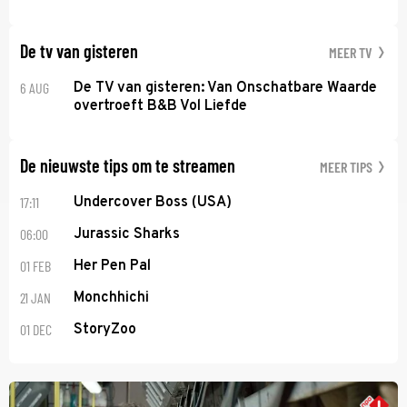
De tv van gisteren
MEER TV
6 AUG
De TV van gisteren: Van Onschatbare Waarde
overtroeft B&B Vol Liefde
De nieuwste tips om te streamen
MEER TIPS
17:11
Undercover Boss (USA)
06:00
Jurassic Sharks
01 FEB
Her Pen Pal
21 JAN
Monchhichi
01 DEC
StoryZoo