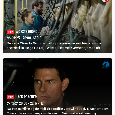
WOESTE GROND
TIP
NU
19:25 - 20:00
· SERIE
De serie Woeste Grond wordt opgenomen in een leegstaande
boerderij in Hoge Hexel, Twente. Het melkveebedrijf met 160
koeien moest sluiten, omdat het dicht bij een Natura 2000-gebied
ligt. In de serie heerst er een gevaarlijke veeziekte.
JACK REACHER
TIP
STRAKS
20:00 - 22:17
· FILM
Na een carrière bij de militaire politie verdwijnt Jack Reacher (Tom
Cruise) twee jaar lang van de kaart. Niemand weet waar hij