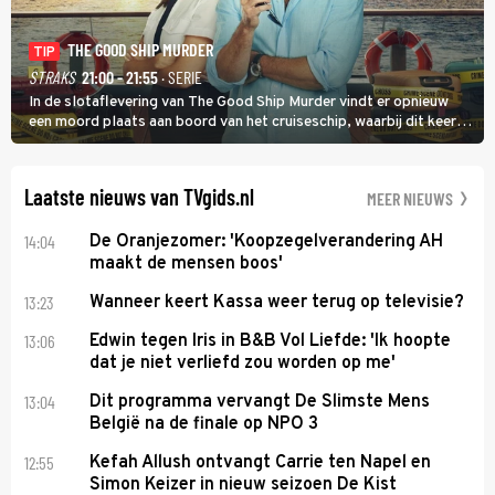
THE GOOD SHIP MURDER
TIP
STRAKS
21:00 - 21:55
· SERIE
In de slotaflevering van The Good Ship Murder vindt er opnieuw
een moord plaats aan boord van het cruiseschip, waarbij dit keer
een bemanningslid het slachtoffer is en kapitein Marlowe de dader
lijkt te zijn.
Laatste nieuws van TVgids.nl
MEER NIEUWS
14:04
De Oranjezomer: 'Koopzegelverandering AH
maakt de mensen boos'
13:23
Wanneer keert Kassa weer terug op televisie?
13:06
Edwin tegen Iris in B&B Vol Liefde: 'Ik hoopte
dat je niet verliefd zou worden op me'
13:04
Dit programma vervangt De Slimste Mens
België na de finale op NPO 3
12:55
Kefah Allush ontvangt Carrie ten Napel en
Simon Keizer in nieuw seizoen De Kist