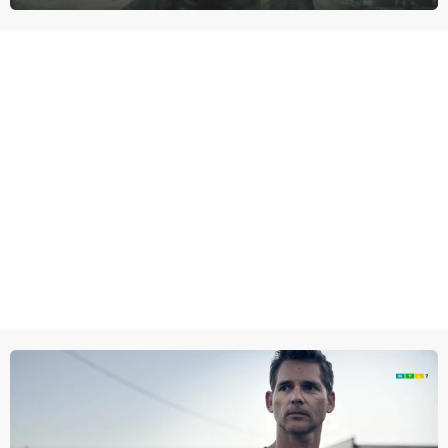
proberen uit deze schijnwereld te ontsnappen.