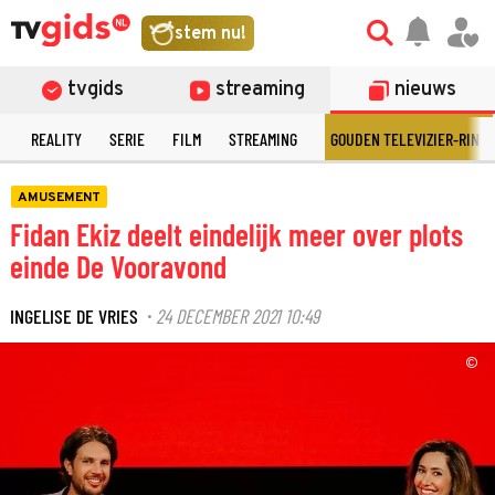
stem nu!
tvgids
streaming
nieuws
N
REALITY
SERIE
FILM
STREAMING
GOUDEN TELEVIZIER-RING
AMUSEMENT
Fidan Ekiz deelt eindelijk meer over plots
einde De Vooravond
INGELISE DE VRIES
24 DECEMBER 2021 10:49
·
©