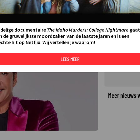
ealityserie: ‘Wordt niet zo
don’
edelige documentaire
The Idaho Murders: College Nightmare
gaat
n de gruwelijkste moordzaken van de laatste jaren en is een
chte hit op Netflix. Wij vertellen je waarom!
©
LEES MEER
Meer nieuws v