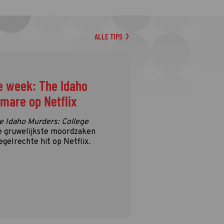
ALLE TIPS
e week: The Idaho
tmare op Netflix
e Idaho Murders: College
e gruwelijkste moordzaken
egelrechte hit op Netflix.