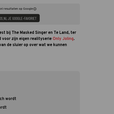
nl resultaten op Google
DS.NL JE GOOGLE-FAVORIET
eest bij The Masked Singer en Te Land, ter
jd voor zijn eigen realityserie
Only Joling
.
 van de sluier op over wat we kunnen
sch wordt
ordt