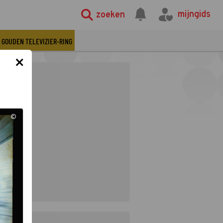
mijngids
zoeken
GOUDEN TELEVIZIER-RING
×
©