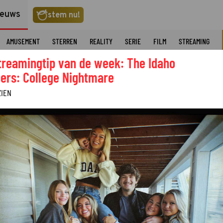
ieuws
stem nu!
AMUSEMENT
STERREN
REALITY
SERIE
FILM
STREAMING
treamingtip van de week: The Idaho
ers: College Nightmare
ZIEN