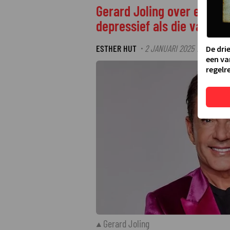
Gerard Joling over eigen r
depressief als die van Gor
ESTHER HUT
2 JANUARI 2025 10:33
·
De dri
een va
regelre
Gerard Joling