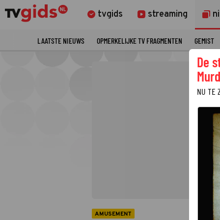
tvgids
streaming
n
LAATSTE NIEUWS
OPMERKELIJKE TV FRAGMENTEN
GEMIST
De s
Murd
NU TE 
AMUSEMENT