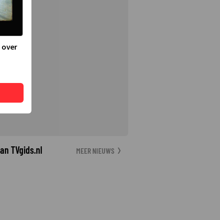
 over
an TVgids.nl
MEER NIEUWS