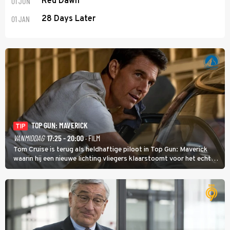
01 JUN
Red Dawn
01 JAN
28 Days Later
TOP GUN: MAVERICK
TIP
VANMIDDAG
17:25 - 20:00
· FILM
Tom Cruise is terug als heldhaftige piloot in Top Gun: Maverick
waarin hij een nieuwe lichting vliegers klaarstoomt voor het echte
werk.