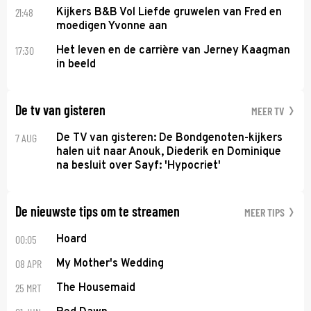
21:48
Kijkers B&B Vol Liefde gruwelen van Fred en
moedigen Yvonne aan
17:30
Het leven en de carrière van Jerney Kaagman
in beeld
De tv van gisteren
MEER TV
7 AUG
De TV van gisteren: De Bondgenoten-kijkers
halen uit naar Anouk, Diederik en Dominique
na besluit over Sayf: 'Hypocriet'
De nieuwste tips om te streamen
MEER TIPS
00:05
Hoard
08 APR
My Mother's Wedding
25 MRT
The Housemaid