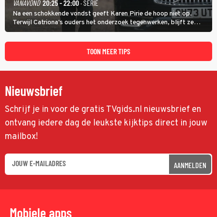
VANAVOND
20:25 - 22:00
· SERIE
Na een schokkende vondst geeft Karen Pirie de hoop niet op.
Terwijl Catriona's ouders het onderzoek tegenwerken, blijft ze
speuren naar Adam. In deze slotaflevering van Karen Pirie leidt het
spoor via Frankrijk en Italië naar Malta.
TOON MEER TIPS
Nieuwsbrief
Schrijf je in voor de gratis TVgids.nl nieuwsbrief en
ontvang iedere dag de leukste kijktips direct in jouw
mailbox!
AANMELDEN
Mobiele apps