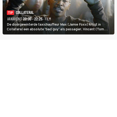
COLLATERAL
TIP
VANAVOND
20:00 - 22:25
· FILM
De doorgewinterde taxichauffeur Max (Jamie Foxx) krijgt in
Collateral een absolute ‘bad guy’ als passagier. Vincent (Tom
Cruise) heeft hem nodig om hem de stad door te loodsen om een
wel heel lugubere reden.