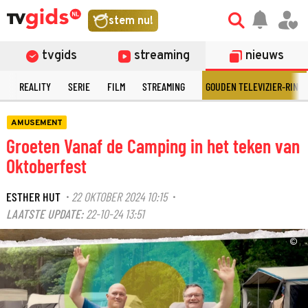
stem nu!
tvgids
streaming
nieuws
N
REALITY
SERIE
FILM
STREAMING
GOUDEN TELEVIZIER-RING
AMUSEMENT
Groeten Vanaf de Camping in het teken van
Oktoberfest
ESTHER HUT
22 OKTOBER 2024 10:15
·
·
LAATSTE UPDATE:
22-10-24 13:51
©