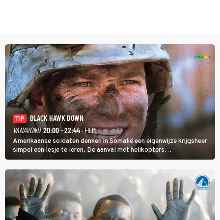
BLACK HAWK DOWN
TIP
VANAVOND
20:00 - 22:44
· FILM
Amerikaanse soldaten denken in Somalië een eigenwijze krijgsheer
simpel een lesje te leren. De aanval met helikopters
verloopt in Black Hawk down dramatisch.