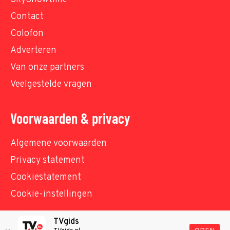
Contact
Colofon
Adverteren
Van onze partners
Veelgestelde vragen
Voorwaarden & privacy
Algemene voorwaarden
Privacy statement
Cookiestatement
Cookie-instellingen
TVgids
© TVgids.nl 2026 - All rights reserved. No text and