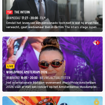
THE INTERN
TIP
VANMIDDAG
17:27 - 20:00
· FILM
Omdat het leven van een pensionado toch niet is wat hij ervan had
verwacht, gaat weduwnaar Ben in de film The Intern stage lopen
bij de hippe webwinkel van Jules, wat een gouden zet blijkt te zijn.
LIVE
WORLDPRIDE AMSTERDAM 2026
VANAVOND
19:05 - 20:00
· NIEUWS/ACTUALITEITEN
Het internationale lhbtqia+-evenement WorldPride Amsterdam
2026 sluit af met een concert op het Amsterdamse Museumplein.
Anita Doth is een van de optredende artiesten. In de jaren 90
veroverde ze de wereld als zangeres van 2Unlimited.