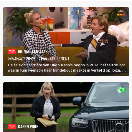
OH, WAT EEN JAAR!
TIP
VANAVOND
20:05 - 21:44
· AMUSEMENT
De televisiecarrière van Hugo Kennis begon in 2013, hetzelfde jaar
waarin Kim Feenstra haar filmdebuut maakte in Verliefd op Ibiza. In
Oh, Wat een Jaar! wordt duidelijk wat ze nog meer weten van het
jaar waarin ze allebei eindtwintigers waren.
KAREN PIRIE
TIP