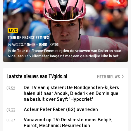
LIVE
TOUR DE FRANCE FEMMES
VANMIDDAG
15:45 - 18:00
· SPORT
In de Tour de France Femmes rijden de vrouwen van Sisteron naar
Nice, een 175 kilometer lange rit met een geleidelijke klim in het
midden. Dat is mogelijk niet de zwaarste hindernis, dat is de
temperatuur. Het kan in Nice namelijk bloedheet worden.
Laatste nieuws van TVgids.nl
MEER NIEUWS
07:52
De TV van gisteren: De Bondgenoten-kijkers
halen uit naar Anouk, Diederik en Dominique
na besluit over Sayf: 'Hypocriet'
07:33
Acteur Peter Faber (82) overleden
06:47
Vanavond op TV: De slimste mens België,
Poirot, Mechanic: Resurrection