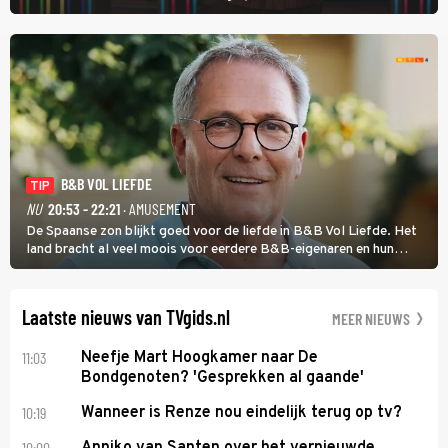
vragen beantwoorden in verschillende categorieën. De beste
speler gaat direct door naar de finaleweek.
B&B VOL LIEFDE
TIP
NU
20:53 - 22:21
· AMUSEMENT
De Spaanse zon blijkt goed voor de liefde in B&B Vol Liefde. Het
land bracht al veel moois voor eerdere B&B-eigenaren en hun
partners. Ook Paul runt zijn gastenverblijf in Spanje. De 62-jarige
weduwnaar stuurt aan op een nieuw hoofdstuk.
Laatste nieuws van TVgids.nl
MEER NIEUWS
11:03
Neefje Mart Hoogkamer naar De
Bondgenoten? 'Gesprekken al gaande'
10:19
Wanneer is Renze nou eindelijk terug op tv?
10:00
Anniko van Santen over het vernieuwde