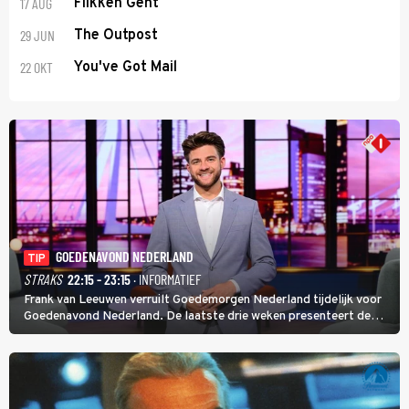
17 AUG
Flikken Gent
29 JUN
The Outpost
22 OKT
You've Got Mail
GOEDENAVOND NEDERLAND
TIP
STRAKS
22:15 - 23:15
· INFORMATIEF
Frank van Leeuwen verruilt Goedemorgen Nederland tijdelijk voor
Goedenavond Nederland. De laatste drie weken presenteert de
journalist en De Slimste Mens-winnaar deze avondtalkshow om en
om met Sam Hagens, die er al vanaf het begin bij is.