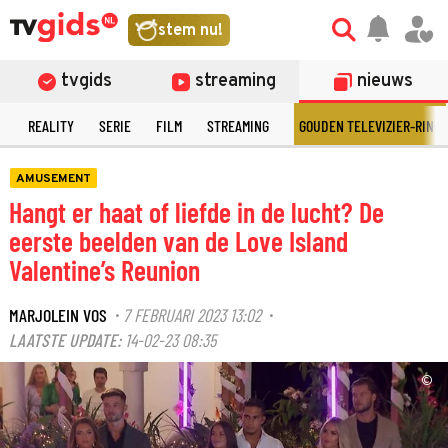
stem nu!
tvgids
streaming
nieuws
N
REALITY
SERIE
FILM
STREAMING
GOUDEN TELEVIZIER-RING
AMUSEMENT
Hangt er haat of liefde in de lucht? De
eerste beelden van de Love Island
Valentine’s Reunion
MARJOLEIN VOS
7 FEBRUARI 2023 13:02
·
·
LAATSTE UPDATE:
14-02-23 08:35
©