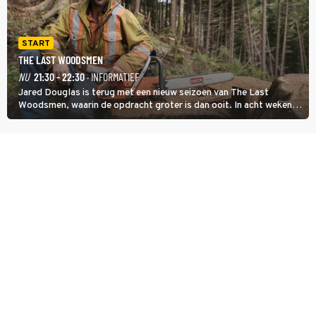
START
THE LAST WOODSMEN
NU
21:30 - 22:30
· INFORMATIEF
Jared Douglas is terug met een nieuw seizoen van The Last
Woodsmen, waarin de opdracht groter is dan ooit. In acht weken
tijd probeert hij een miljoen dollar bij elkaar te vergaren om de
toekomst van het houthakkersbedrijf te verzekeren.