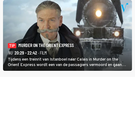
MURDER ON THE ORIENT EXPRESS
TIP
NU
20:29 - 22:42
· FILM
Tijdens een treinrit van Istanboel naar Calais in Murder on the
Orient Express wordt een van de passagiers vermoord en gaan
detective Hercule Poirot en zijn snor uitzoeken wie van de andere
treinreizigers de dader is.