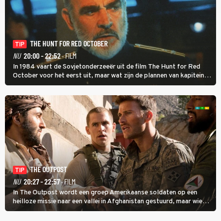
THE HUNT FOR RED OCTOBER
TIP
NU
20:00 - 22:52
· FILM
In 1984 vaart de Sovjetonderzeeër uit de film The Hunt for Red
October voor het eerst uit, maar wat zijn de plannen van kapitein
Marko Ramius?
THE OUTPOST
TIP
NU
20:27 - 22:57
· FILM
In The Outpost wordt een groep Amerikaanse soldaten op een
heilloze missie naar een vallei in Afghanistan gestuurd, maar wie
overleeft daar een aanval?