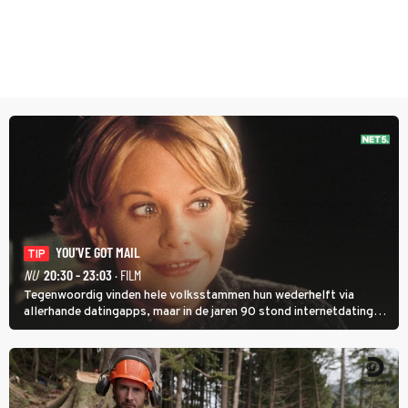
YOU'VE GOT MAIL
TIP
NU
20:30 - 23:03
· FILM
Tegenwoordig vinden hele volksstammen hun wederhelft via
allerhande datingapps, maar in de jaren 90 stond internetdating
nog in de kinderschoenen. In de film You've Got Mail zie je dat
terug.