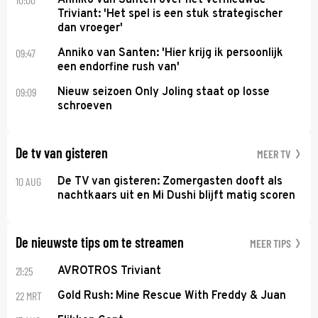
Triviant: 'Het spel is een stuk strategischer
dan vroeger'
09:47
Anniko van Santen: 'Hier krijg ik persoonlijk
een endorfine rush van'
09:09
Nieuw seizoen Only Joling staat op losse
schroeven
De tv van gisteren
MEER TV
10 AUG
De TV van gisteren: Zomergasten dooft als
nachtkaars uit en Mi Dushi blijft matig scoren
De nieuwste tips om te streamen
MEER TIPS
21:25
AVROTROS Triviant
22 MRT
Gold Rush: Mine Rescue With Freddy & Juan