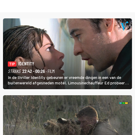
IDENTITY
TIP
STRAKS
22:42 - 00:26
· FILM
In de thriller Identity gebeuren er vreemde dingen in een van de
buitenwereld afgesneden motel. Limousinechauffeur Ed probeert
uit te zoeken wie of wat daar achter zit.