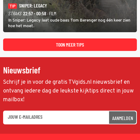
SNIPER: LEGACY
TIP
STRAKS
22:57 - 00:58
· FILM
In Sniper: Legacy laat oude baas Tom Berenger nog één keer zien
hoe het moet.
TOON MEER TIPS
Nieuwsbrief
Schrijf je in voor de gratis TVgids.nl nieuwsbrief en
ontvang iedere dag de leukste kijktips direct in jouw
mailbox!
AANMELDEN