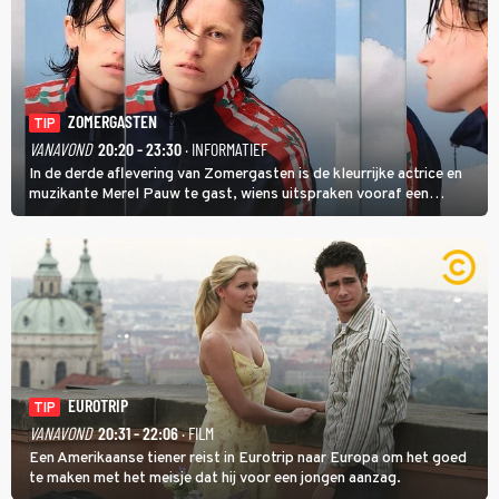
ZOMERGASTEN
TIP
VANAVOND
20:20 - 23:30
· INFORMATIEF
In de derde aflevering van Zomergasten is de kleurrijke actrice en
muzikante Merel Pauw te gast, wiens uitspraken vooraf een
boeiende avond beloven: 'Mijn ideale televisieavond is zoals mijn
identiteit: grenzeloos, absurd en vol angsten'.
EUROTRIP
TIP
VANAVOND
20:31 - 22:06
· FILM
Een Amerikaanse tiener reist in Eurotrip naar Europa om het goed
te maken met het meisje dat hij voor een jongen aanzag.