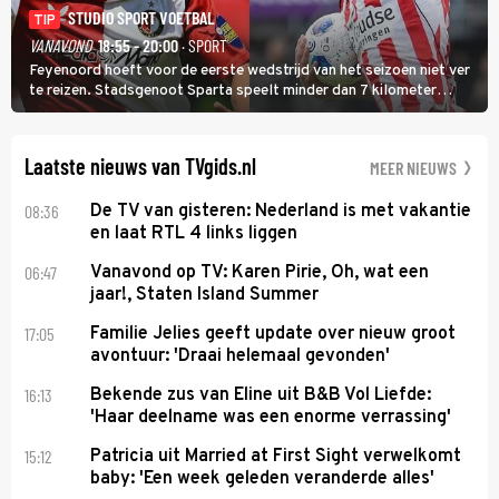
STUDIO SPORT VOETBAL
TIP
VANAVOND
18:55 - 20:00
· SPORT
Feyenoord hoeft voor de eerste wedstrijd van het seizoen niet ver
te reizen. Stadsgenoot Sparta speelt minder dan 7 kilometer
verderop. Feyenoord trok de Spaanse spits Nacho Ferri aan van
KVC Westerlo uit België.
Laatste nieuws van TVgids.nl
MEER NIEUWS
08:36
De TV van gisteren: Nederland is met vakantie
en laat RTL 4 links liggen
06:47
Vanavond op TV: Karen Pirie, Oh, wat een
jaar!, Staten Island Summer
17:05
Familie Jelies geeft update over nieuw groot
avontuur: 'Draai helemaal gevonden'
16:13
Bekende zus van Eline uit B&B Vol Liefde:
'Haar deelname was een enorme verrassing'
15:12
Patricia uit Married at First Sight verwelkomt
baby: 'Een week geleden veranderde alles'