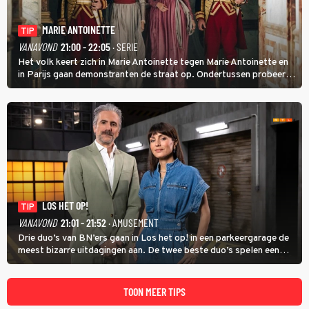
MARIE ANTOINETTE
TIP
VANAVOND
21:00 - 22:05
· SERIE
Het volk keert zich in Marie Antoinette tegen Marie Antoinette en
in Parijs gaan demonstranten de straat op. Ondertussen probeert
Marie Antoinette landgoed Saint-Cloud te kopen. Ze wil daar haar
kinderen veilig laten opgroeien.
LOS HET OP!
TIP
VANAVOND
21:01 - 21:52
· AMUSEMENT
Drie duo’s van BN’ers gaan in Los het op! in een parkeergarage de
meest bizarre uitdagingen aan. De twee beste duo’s spelen een
onderlinge finale. Met in deze aflevering onder anderen cabaretiers
Nabil Aoulad Ayad en Annick Boer.
TOON MEER TIPS