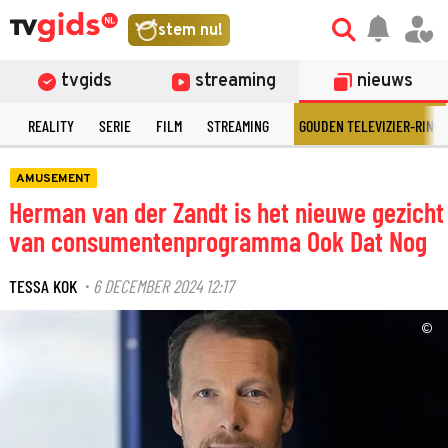
stem nu!
tvgids
streaming
nieuws
N
REALITY
SERIE
FILM
STREAMING
GOUDEN TELEVIZIER-RING
AMUSEMENT
Herman van der Zandt is het nieuwe gezicht
van consumentenprogramma Ook Dat Nog
TESSA KOK
6 DECEMBER 2024 12:17
·
©