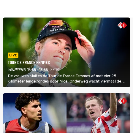
LIVE
TOUR DE FRANCE FEMMES
VANMIDDAG
15:55 - 18:55
· SPORT
De vrouwen sluiten de Tour de France Femmes af met vier 25
kilometer lange rondes door Nice. Onderweg wacht viermaal de
zware Col d'Èze. Aan de finish op de Promenade des Anglais krijgt
de eindwinnaar de laatste gele trui.