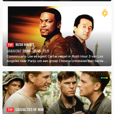
meer tot leven in The Adventures of Tintin van Steven Spielberg.
RUSH HOUR 3
TIP
VANAVOND
20:00 - 21:45
· FILM
Commissaris Lee en agent Carter reizen in Rush Hour 3 van Los
Angeles naar Parijs om een groep Chinese criminelen met harde
hand aan te pakken.
CASUALTIES OF WAR
TIP