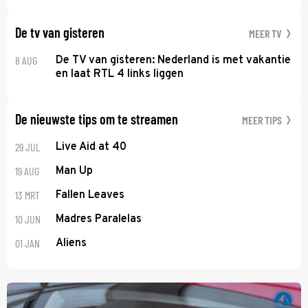
De tv van gisteren
MEER TV
8 AUG
De TV van gisteren: Nederland is met vakantie
en laat RTL 4 links liggen
De nieuwste tips om te streamen
MEER TIPS
29 JUL
Live Aid at 40
19 AUG
Man Up
13 MRT
Fallen Leaves
10 JUN
Madres Paralelas
01 JAN
Aliens