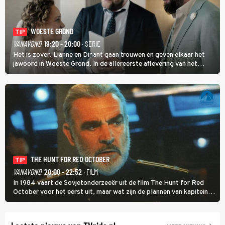
WOESTE GROND
TIP
VANAVOND
19:20 - 20:00
· SERIE
Het is zover. Lianne en Dinant gaan trouwen en geven elkaar het
jawoord in Woeste Grond. In de allereerste aflevering van het
eerste seizoen kwam Lianne vanuit de Randstad naar Twente. Daar
is ze inmiddels helemaal op haar plek.
THE HUNT FOR RED OCTOBER
TIP
VANAVOND
20:00 - 22:52
· FILM
In 1984 vaart de Sovjetonderzeeër uit de film The Hunt for Red
October voor het eerst uit, maar wat zijn de plannen van kapitein
Marko Ramius?