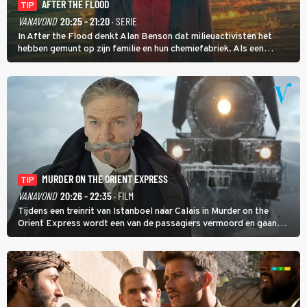
AFTER THE FLOOD
TIP
VANAVOND
20:25 - 21:20
· SERIE
In After the Flood denkt Alan Benson dat milieuactivisten het
hebben gemunt op zijn familie en hun chemiefabriek. Als een
brandende boodschap in het veen de boel op scherp zet, besluit
Jo Marshall de jonge Finn Allen aan de tand te voelen.
MURDER ON THE ORIENT EXPRESS
TIP
VANAVOND
20:26 - 22:35
· FILM
Tijdens een treinrit van Istanboel naar Calais in Murder on the
Orient Express wordt een van de passagiers vermoord en gaan
detective Hercule Poirot en zijn snor uitzoeken wie van de andere
treinreizigers de dader is.