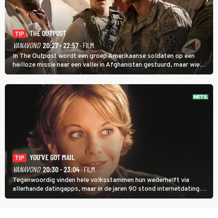
THE OUTPOST
TIP
VANAVOND
20:27 - 22:57
· FILM
In The Outpost wordt een groep Amerikaanse soldaten op een
heilloze missie naar een vallei in Afghanistan gestuurd, maar wie
overleeft daar een aanval?
YOU'VE GOT MAIL
TIP
VANAVOND
20:30 - 23:04
· FILM
Tegenwoordig vinden hele volksstammen hun wederhelft via
allerhande datingapps, maar in de jaren 90 stond internetdating
nog in de kinderschoenen. In de film You've Got Mail zie je dat
terug.