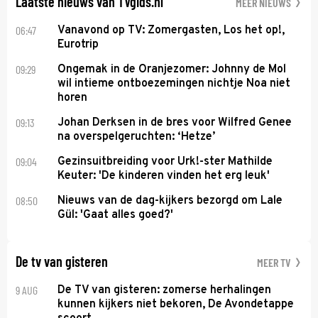
Laatste nieuws van TVgids.nl
MEER NIEUWS
06:47
Vanavond op TV: Zomergasten, Los het op!,
Eurotrip
09:29
Ongemak in de Oranjezomer: Johnny de Mol
wil intieme ontboezemingen nichtje Noa niet
horen
09:13
Johan Derksen in de bres voor Wilfred Genee
na overspelgeruchten: ‘Hetze’
09:04
Gezinsuitbreiding voor Urk!-ster Mathilde
Keuter: 'De kinderen vinden het erg leuk'
08:50
Nieuws van de dag-kijkers bezorgd om Lale
Gül: 'Gaat alles goed?'
De tv van gisteren
MEER TV
9 AUG
De TV van gisteren: zomerse herhalingen
kunnen kijkers niet bekoren, De Avondetappe