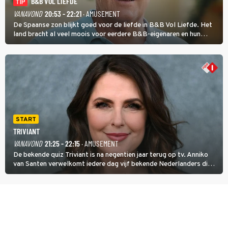
B&B VOL LIEFDE
TIP
VANAVOND
20:53 - 22:21
· AMUSEMENT
De Spaanse zon blijkt goed voor de liefde in B&B Vol Liefde. Het
land bracht al veel moois voor eerdere B&B-eigenaren en hun
partners. Ook Paul runt zijn gastenverblijf in Spanje. De 62-jarige
weduwnaar stuurt aan op een nieuw hoofdstuk.
START
TRIVIANT
VANAVOND
21:25 - 22:15
· AMUSEMENT
De bekende quiz Triviant is na negentien jaar terug op tv. Anniko
van Santen verwelkomt iedere dag vijf bekende Nederlanders die
vragen beantwoorden in verschillende categorieën. De beste
speler gaat direct door naar de finaleweek.