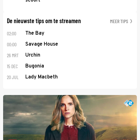
scoort
De nieuwste tips om te streamen
MEER TIPS
02:00
The Bay
00:00
Savage House
26 MRT
Urchin
15 DEC
Bugonia
20 JUL
Lady Macbeth