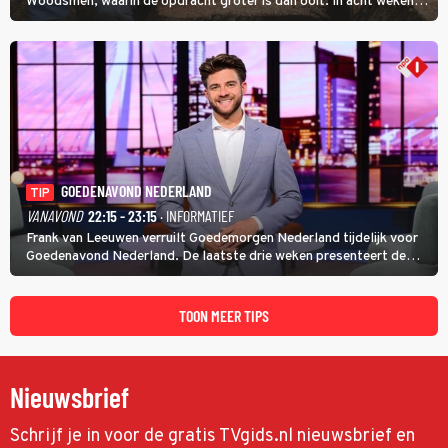
Woodsmen, waarin de opdracht groter is dan ooit. In acht weken
tijd probeert hij een miljoen dollar bij elkaar te vergaren om de
toekomst van het houthakkersbedrijf te verzekeren.
GOEDENAVOND NEDERLAND
TIP
VANAVOND
22:15 - 23:15
· INFORMATIEF
Frank van Leeuwen verruilt Goedemorgen Nederland tijdelijk voor
Goedenavond Nederland. De laatste drie weken presenteert de
journalist en De Slimste Mens-winnaar deze avondtalkshow om en
om met Sam Hagens, die er al vanaf het begin bij is.
TOON MEER TIPS
Nieuwsbrief
Schrijf je in voor de gratis TVgids.nl nieuwsbrief en