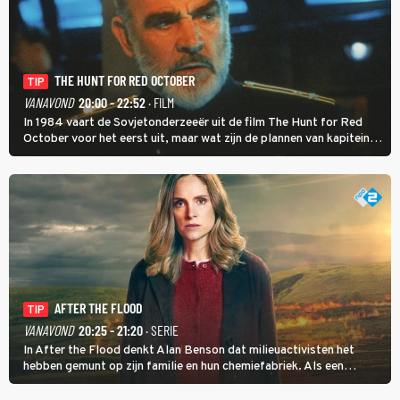
THE HUNT FOR RED OCTOBER
TIP
VANAVOND
20:00 - 22:52
· FILM
In 1984 vaart de Sovjetonderzeeër uit de film The Hunt for Red
October voor het eerst uit, maar wat zijn de plannen van kapitein
Marko Ramius?
AFTER THE FLOOD
TIP
VANAVOND
20:25 - 21:20
· SERIE
In After the Flood denkt Alan Benson dat milieuactivisten het
hebben gemunt op zijn familie en hun chemiefabriek. Als een
brandende boodschap in het veen de boel op scherp zet, besluit
Jo Marshall de jonge Finn Allen aan de tand te voelen.