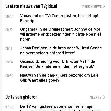
Laatste nieuws van TVgids.nl
MEER NIEUWS
06:47
Vanavond op TV: Zomergasten, Los het op!,
Eurotrip
09:29
Ongemak in de Oranjezomer: Johnny de Mol
wil intieme ontboezemingen nichtje Noa niet
horen
09:13
Johan Derksen in de bres voor Wilfred Genee
na overspelgeruchten: ‘Hetze’
09:04
Gezinsuitbreiding voor Urk!-ster Mathilde
Keuter: 'De kinderen vinden het erg leuk'
08:50
Nieuws van de dag-kijkers bezorgd om Lale
Gül: 'Gaat alles goed?'
De tv van gisteren
MEER TV
9 AUG
De TV van gisteren: zomerse herhalingen