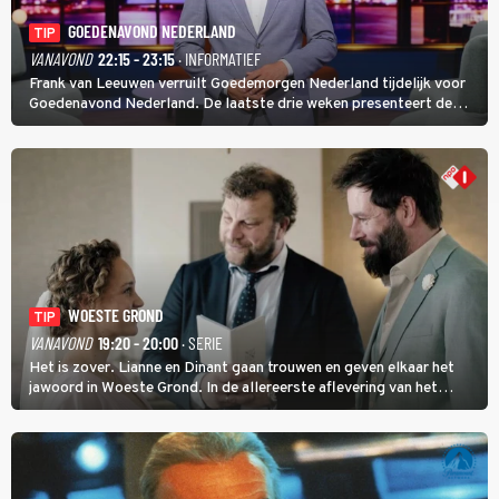
GOEDENAVOND NEDERLAND
TIP
VANAVOND
22:15 - 23:15
· INFORMATIEF
Frank van Leeuwen verruilt Goedemorgen Nederland tijdelijk voor
Goedenavond Nederland. De laatste drie weken presenteert de
journalist en De Slimste Mens-winnaar deze avondtalkshow om en
om met Sam Hagens, die er al vanaf het begin bij is.
WOESTE GROND
TIP
VANAVOND
19:20 - 20:00
· SERIE
Het is zover. Lianne en Dinant gaan trouwen en geven elkaar het
jawoord in Woeste Grond. In de allereerste aflevering van het
eerste seizoen kwam Lianne vanuit de Randstad naar Twente. Daar
is ze inmiddels helemaal op haar plek.