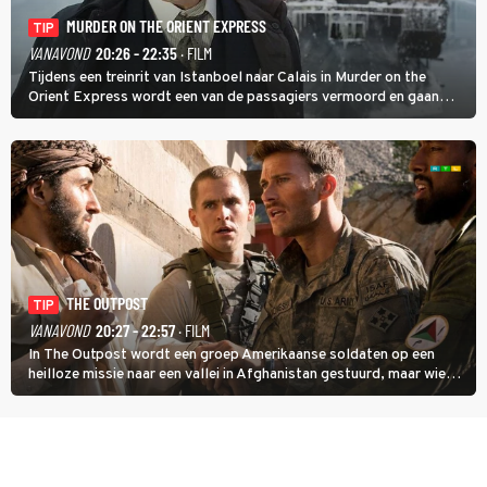
MURDER ON THE ORIENT EXPRESS
TIP
VANAVOND
20:26 - 22:35
· FILM
Tijdens een treinrit van Istanboel naar Calais in Murder on the
Orient Express wordt een van de passagiers vermoord en gaan
detective Hercule Poirot en zijn snor uitzoeken wie van de andere
treinreizigers de dader is.
THE OUTPOST
TIP
VANAVOND
20:27 - 22:57
· FILM
In The Outpost wordt een groep Amerikaanse soldaten op een
heilloze missie naar een vallei in Afghanistan gestuurd, maar wie
overleeft daar een aanval?