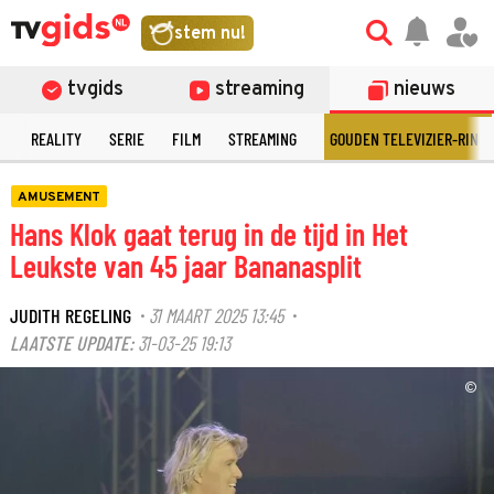
stem nu!
tvgids
streaming
nieuws
N
REALITY
SERIE
FILM
STREAMING
GOUDEN TELEVIZIER-RING
AMUSEMENT
Hans Klok gaat terug in de tijd in Het
Leukste van 45 jaar Bananasplit
JUDITH REGELING
31 MAART 2025 13:45
·
·
LAATSTE UPDATE:
31-03-25 19:13
©