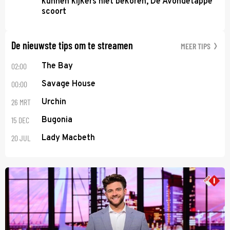
kunnen kijkers niet bekoren, De Avondetappe
scoort
De nieuwste tips om te streamen
MEER TIPS
02:00
The Bay
00:00
Savage House
26 MRT
Urchin
15 DEC
Bugonia
20 JUL
Lady Macbeth