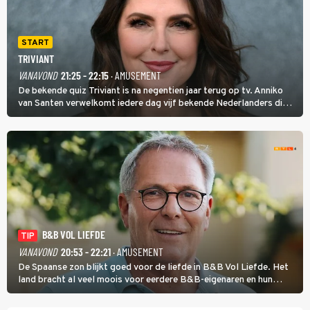
START
TRIVIANT
VANAVOND
21:25 - 22:15
· AMUSEMENT
De bekende quiz Triviant is na negentien jaar terug op tv. Anniko
van Santen verwelkomt iedere dag vijf bekende Nederlanders die
vragen beantwoorden in verschillende categorieën. De beste
speler gaat direct door naar de finaleweek.
B&B VOL LIEFDE
TIP
VANAVOND
20:53 - 22:21
· AMUSEMENT
De Spaanse zon blijkt goed voor de liefde in B&B Vol Liefde. Het
land bracht al veel moois voor eerdere B&B-eigenaren en hun
partners. Ook Paul runt zijn gastenverblijf in Spanje. De 62-jarige
weduwnaar stuurt aan op een nieuw hoofdstuk.