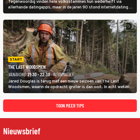
Tegenwoordig vinden hele volksstammen hun wederhelft via
allerhande datingapps, maar in de jaren 90 stond internetdating
nog in de kinderschoenen. In de film You've Got Mail zie je dat
terug.
START
THE LAST WOODSMEN
VANAVOND
21:30 - 22:30
· INFORMATIEF
Jared Douglas is terug met een nieuw seizoen van The Last
Woodsmen, waarin de opdracht groter is dan ooit. In acht weken
tijd probeert hij een miljoen dollar bij elkaar te vergaren om de
toekomst van het houthakkersbedrijf te verzekeren.
TOON MEER TIPS
Nieuwsbrief