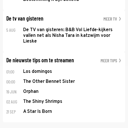
De tv van gisteren
MEER TV
5 AUG
De TV van gisteren: B&B Vol Liefde-kijkers
vallen net als Nisha Tara in katzwijm voor
Lieske
De nieuwste tips om te streamen
MEER TIPS
01:00
Los domingos
00:00
The Other Bennet Sister
19 JUN
Orphan
02 AUG
The Shiny Shrimps
21 SEP
A Star Is Born