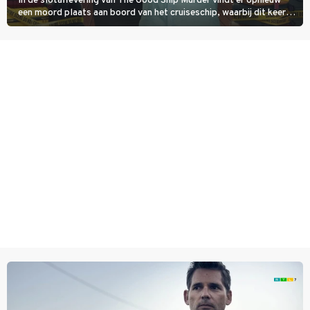
In de slotaflevering van The Good Ship Murder vindt er opnieuw
een moord plaats aan boord van het cruiseschip, waarbij dit keer
een bemanningslid het slachtoffer is en kapitein Marlowe de dader
lijkt te zijn.