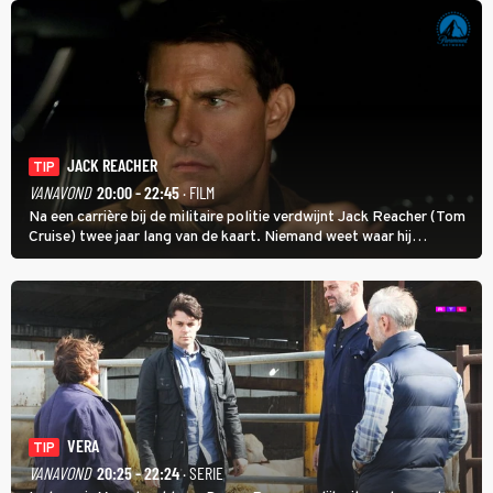
JACK REACHER
TIP
VANAVOND
20:00 - 22:45
· FILM
Na een carrière bij de militaire politie verdwijnt Jack Reacher (Tom
Cruise) twee jaar lang van de kaart. Niemand weet waar hij
uithangt, totdat moordverdachte James Barr naar hem vraagt.
VERA
TIP
VANAVOND
20:25 - 22:24
· SERIE