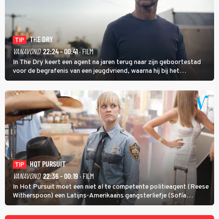
THE DRY
TIP
VANAVOND
22:24 - 00:41
· FILM
In The Dry keert een agent na jaren terug naar zijn geboortestad
voor de begrafenis van een jeugdvriend, waarna hij bij het
onderzoeken van diens dood een verband begint te vermoeden
met een oude zaak.
HOT PURSUIT
TIP
VANAVOND
22:36 - 00:19
· FILM
In Hot Pursuit moet een niet al te competente politieagent (Reese
Witherspoon) een Latijns-Amerikaans gangsterliefje (Sofía
Vergara) beschermen tegen corrupte agenten en moordlustige
maffiatypes.