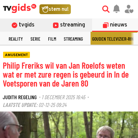
stem nu!
tvgids
streaming
nieuws
N
REALITY
SERIE
FILM
STREAMING
GOUDEN TELEVIZIER-RING
AMUSEMENT
Philip Freriks wil van Jan Roelofs weten
wat er met zure regen is gebeurd in In de
Voetsporen van de Jaren 80
JUDITH REGELING
1 DECEMBER 2025 16:45
·
·
LAATSTE UPDATE:
02-12-25 09:24
©