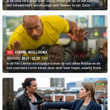
In de serie Vera dregt boer Danny Pryor een lijk uit een beerput.
Het lichaam blijkt van de jonge Jack Reeves te zijn. Deze
homoseksuele woonwagenbewoner had gebroken met zijn familie
en verliet het kamp met slaande ruzie.
CENTRAL INTELLIGENCE
TIP
VANAVOND
20:27 - 22:36
· FILM
In de film Central Intelligence komen de ooit dikke Robbie en de
ooit populaire Calvin elkaar jaren later weer tegen, waarbij Robbie,
inmiddels supergespierd en werkzaam voor de CIA, Calvins hulp
goed kan gebruiken.