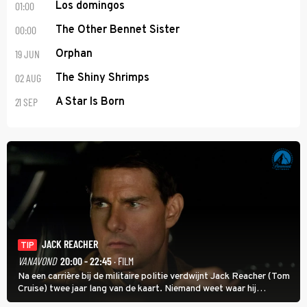
01:00
Los domingos
00:00
The Other Bennet Sister
19 JUN
Orphan
02 AUG
The Shiny Shrimps
21 SEP
A Star Is Born
JACK REACHER
TIP
VANAVOND
20:00 - 22:45
· FILM
Na een carrière bij de militaire politie verdwijnt Jack Reacher (Tom
Cruise) twee jaar lang van de kaart. Niemand weet waar hij
uithangt, totdat moordverdachte James Barr naar hem vraagt.