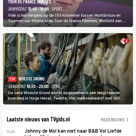
TOUR DE FRANCE FEMMES
VANMIDDAG
15:45 - 18:00
· SPORT
Vlak is het nergens op de 153 kilometer tussen Montbrison en
Tournon-sur-Rhône in de Tour de France Femmes. Wellicht een
kans voor Nienke Vinke, die vorig jaar de witte trui won.
WOESTE GROND
TIP
VANAVOND
19:20 - 20:00
· SERIE
De serie Woeste Grond wordt opgenomen in een leegstaande
boerderij in Hoge Hexel, Twente. Het melkveebedrijf met 160
koeien moest sluiten, omdat het dicht bij een Natura 2000-gebied
ligt. In de serie heerst er een gevaarlijke veeziekte.
Laatste nieuws van TVgids.nl
MEER NIEUWS
14:04
Johnny de Mol kan niet naar B&B Vol Liefde