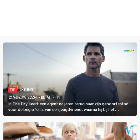
THE DRY
TIP
VANAVOND
22:24 - 00:41
· FILM
In The Dry keert een agent na jaren terug naar zijn geboortestad
voor de begrafenis van een jeugdvriend, waarna hij bij het
onderzoeken van diens dood een verband begint te vermoeden
met een oude zaak.