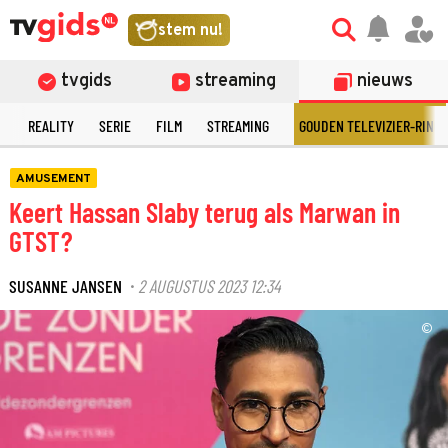
stem nu!
tvgids
streaming
nieuws
N
REALITY
SERIE
FILM
STREAMING
GOUDEN TELEVIZIER-RING
AMUSEMENT
Keert Hassan Slaby terug als Marwan in
GTST?
SUSANNE JANSEN
2 AUGUSTUS 2023 12:34
·
©