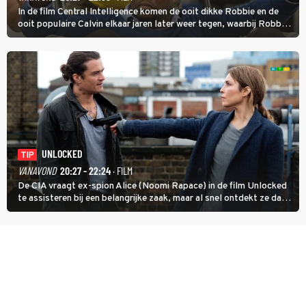
In de film Central Intelligence komen de ooit dikke Robbie en de
ooit populaire Calvin elkaar jaren later weer tegen, waarbij Robbie,
inmiddels supergespierd en werkzaam voor de CIA, Calvins hulp
goed kan gebruiken.
UNLOCKED
TIP
VANAVOND
20:27 - 22:24
· FILM
De CIA vraagt ex-spion Alice (Noomi Rapace) in de film Unlocked
te assisteren bij een belangrijke zaak, maar al snel ontdekt ze dat
degene die haar aanstelde kwade bedoelingen heeft.