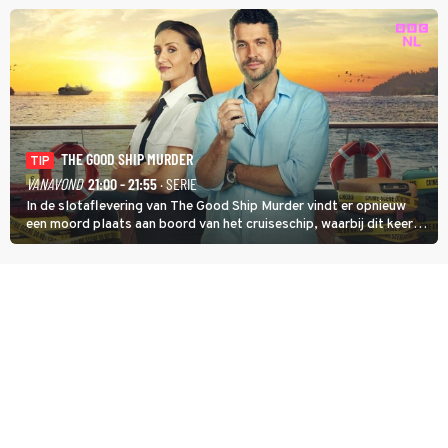
THE GOOD SHIP MURDER
TIP
VANAVOND
21:00 - 21:55
· SERIE
In de slotaflevering van The Good Ship Murder vindt er opnieuw
een moord plaats aan boord van het cruiseschip, waarbij dit keer
een bemanningslid het slachtoffer is en kapitein Marlowe de dader
lijkt te zijn.