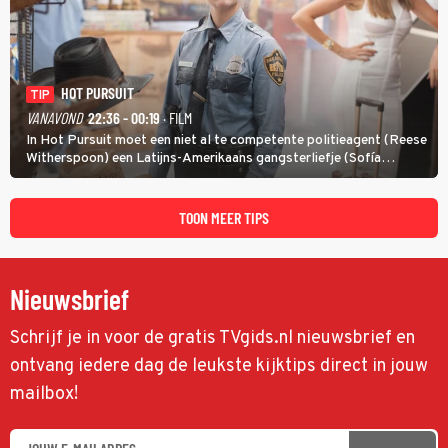
HOT PURSUIT
TIP
VANAVOND
22:36 - 00:19
· FILM
In Hot Pursuit moet een niet al te competente politieagent (Reese
Witherspoon) een Latijns-Amerikaans gangsterliefje (Sofía
Vergara) beschermen tegen corrupte agenten en moordlustige
maffiatypes.
TOON MEER TIPS
Nieuwsbrief
Schrijf je in voor de gratis TVgids.nl nieuwsbrief en
ontvang iedere dag de leukste kijktips direct in jouw
mailbox!