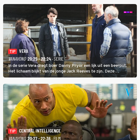
VERA
TIP
VANAVOND
20:25 - 22:24
· SERIE
In de serie Vera dregt boer Danny Pryor een lijk uit een beerput.
Het lichaam blijkt van de jonge Jack Reeves te zijn. Deze
homoseksuele woonwagenbewoner had gebroken met zijn familie
en verliet het kamp met slaande ruzie.
CENTRAL INTELLIGENCE
TIP
VANAVOND
20:27 - 22:36
· FILM