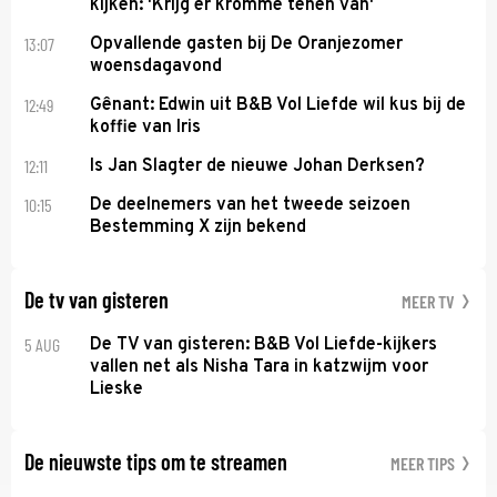
kijken: 'Krijg er kromme tenen van'
13:07
Opvallende gasten bij De Oranjezomer
woensdagavond
12:49
Gênant: Edwin uit B&B Vol Liefde wil kus bij de
koffie van Iris
12:11
Is Jan Slagter de nieuwe Johan Derksen?
10:15
De deelnemers van het tweede seizoen
Bestemming X zijn bekend
De tv van gisteren
MEER TV
5 AUG
De TV van gisteren: B&B Vol Liefde-kijkers
vallen net als Nisha Tara in katzwijm voor
Lieske
De nieuwste tips om te streamen
MEER TIPS