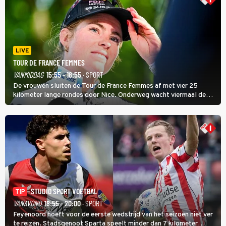
LIVE
TOUR DE FRANCE FEMMES
VANMIDDAG
15:55 - 18:55
· SPORT
De vrouwen sluiten de Tour de France Femmes af met vier 25
kilometer lange rondes door Nice. Onderweg wacht viermaal de
zware Col d'Èze. Aan de finish op de Promenade des Anglais krijgt
de eindwinnaar de laatste gele trui.
STUDIO SPORT VOETBAL
TIP
VANAVOND
18:55 - 20:00
· SPORT
Feyenoord hoeft voor de eerste wedstrijd van het seizoen niet ver
te reizen. Stadsgenoot Sparta speelt minder dan 7 kilometer