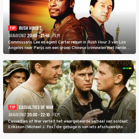
RUSH HOUR 3
TIP
VANAVOND
20:00 - 21:45
· FILM
Commissaris Lee en agent Carter reizen in Rush Hour 3 van Los
Angeles naar Parijs om een groep Chinese criminelen met harde
hand aan te pakken.
CASUALTIES OF WAR
TIP
VANAVOND
20:00 - 22:10
· FILM
Casualties of War vertelt het waargebeurde verhaal van soldaat
Eriksson (Michael J. Fox) die getuige is van iets afschuwelijks
tijdens de Vietnamoorlog. Hij besluit uit de school te klappen.