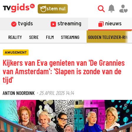
stem nu!
tvgids
streaming
nieuws
N
REALITY
SERIE
FILM
STREAMING
GOUDEN TELEVIZIER-RING
AMUSEMENT
Kijkers van Eva genieten van 'De Grannies
van Amsterdam': 'Slapen is zonde van de
tijd'
ANTON NOORDINK
25 APRIL 2025 14:14
·
©