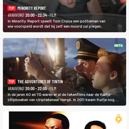
MINORITY REPORT
TIP
VANAVOND
20:00 - 22:34
· FILM
In Minority Report speelt Tom Cruise een politieman van
wie voorspeld wordt dat hij zelf een moord zal plegen.
THE ADVENTURES OF TINTIN
TIP
VANAVOND
20:00 - 22:05
· FILM
In de jaren 60 en 70 waren er al de tekenfilms naar de Kuifje-
stripboeken van striptekenaar Hergé. In 2011 kwam Kuifje nog
meer tot leven in The Adventures of Tintin van Steven Spielberg.