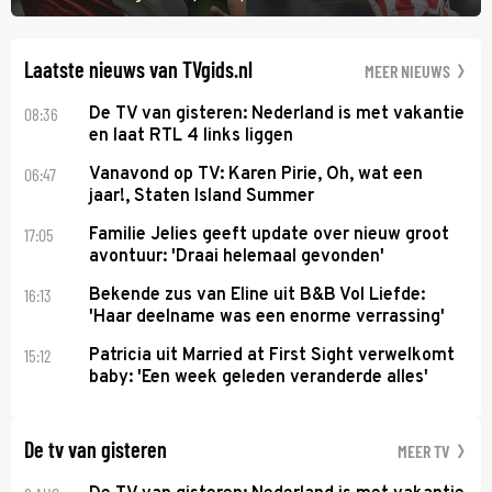
verderop. Feyenoord trok de Spaanse spits Nacho Ferri aan van
KVC Westerlo uit België.
Laatste nieuws van TVgids.nl
MEER NIEUWS
08:36
De TV van gisteren: Nederland is met vakantie
en laat RTL 4 links liggen
06:47
Vanavond op TV: Karen Pirie, Oh, wat een
jaar!, Staten Island Summer
17:05
Familie Jelies geeft update over nieuw groot
avontuur: 'Draai helemaal gevonden'
16:13
Bekende zus van Eline uit B&B Vol Liefde:
'Haar deelname was een enorme verrassing'
15:12
Patricia uit Married at First Sight verwelkomt
baby: 'Een week geleden veranderde alles'
De tv van gisteren
MEER TV