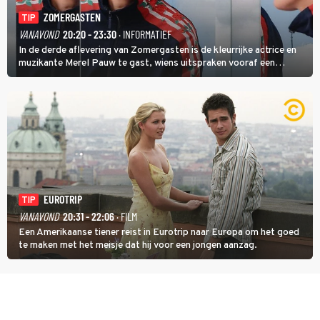
ZOMERGASTEN
TIP
VANAVOND
20:20 - 23:30
· INFORMATIEF
In de derde aflevering van Zomergasten is de kleurrijke actrice en
muzikante Merel Pauw te gast, wiens uitspraken vooraf een
boeiende avond beloven: 'Mijn ideale televisieavond is zoals mijn
identiteit: grenzeloos, absurd en vol angsten'.
EUROTRIP
TIP
VANAVOND
20:31 - 22:06
· FILM
Een Amerikaanse tiener reist in Eurotrip naar Europa om het goed
te maken met het meisje dat hij voor een jongen aanzag.