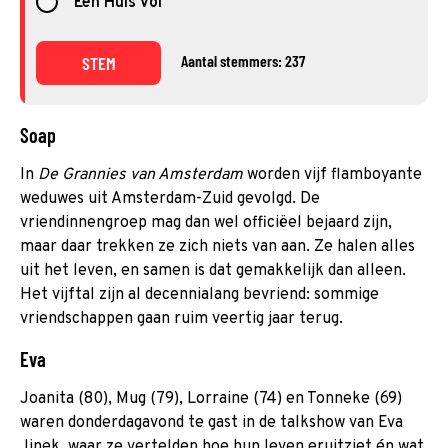
Een Huis Vol
Aantal stemmers: 237
STEM
Soap
In
De Grannies van Amsterdam
worden vijf flamboyante
weduwes uit Amsterdam-Zuid gevolgd. De
vriendinnengroep mag dan wel officiëel bejaard zijn,
maar daar trekken ze zich niets van aan. Ze halen alles
uit het leven, en samen is dat gemakkelijk dan alleen.
Het vijftal zijn al decennialang bevriend: sommige
vriendschappen gaan ruim veertig jaar terug.
Eva
Joanita (80), Mug (79), Lorraine (74) en Tonneke (69)
waren donderdagavond te gast in de talkshow van Eva
Jinek, waar ze vertelden hoe hun leven eruitziet én wat