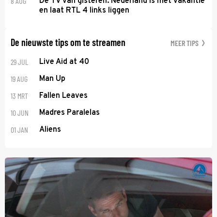
8 AUG
De TV van gisteren: Nederland is met vakantie
en laat RTL 4 links liggen
De nieuwste tips om te streamen
MEER TIPS
29 JUL
Live Aid at 40
19 AUG
Man Up
13 MRT
Fallen Leaves
10 JUN
Madres Paralelas
01 JAN
Aliens