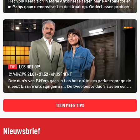
Het volk keert zich in Marie Antoinette tegen Marie Antoinette en
in Parijs gaan demonstranten de straat op. Ondertussen probeert
Marie Antoinette landgoed Saint-Cloud te kopen. Ze wil daar haar
kinderen veilig laten opgroeien.
LOS HET OP!
TIP
VANAVOND
21:01 - 21:52
· AMUSEMENT
Drie duo’s van BN’ers gaan in Los het op! in een parkeergarage de
meest bizarre uitdagingen aan. De twee beste duo’s spelen een
onderlinge finale. Met in deze aflevering onder anderen cabaretiers
Nabil Aoulad Ayad en Annick Boer.
TOON MEER TIPS
Nieuwsbrief