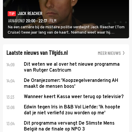
JACK REACHER
TIP
VANAVOND
20:00 - 22:17
· FILM
Na een carrière bij de militaire politie verdwijnt Jack Reacher (Tom
Cruise) twee jaar lang van de kaart. Niemand weet waar hij
uithangt, totdat moordverdachte James Barr naar hem vraagt.
Laatste nieuws van TVgids.nl
MEER NIEUWS
14:09
Dit weten we al over het nieuwe programma
van Rutger Castricum
14:04
De Oranjezomer: 'Koopzegelverandering AH
maakt de mensen boos'
13:23
Wanneer keert Kassa weer terug op televisie?
13:06
Edwin tegen Iris in B&B Vol Liefde: 'Ik hoopte
dat je niet verliefd zou worden op me'
13:04
Dit programma vervangt De Slimste Mens
België na de finale op NPO 3