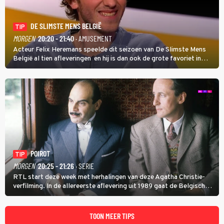
DE SLIMSTE MENS BELGIË
TIP
MORGEN
20:20 - 21:40
· AMUSEMENT
Acteur Felix Heremans speelde dit seizoen van De Slimste Mens
België al tien afleveringen en hij is dan ook de grote favoriet in
deze seizoensfinale. En er is Nederlandse inbreng, want komiek
Soundos El Ahmadi neemt plaats aan de jurytafel.
POIROT
TIP
MORGEN
20:25 - 21:26
· SERIE
RTL start deze week met herhalingen van deze Agatha Christie-
verfilming. In de allereerste aflevering uit 1989 gaat de Belgische
speurder op zoek naar een vermiste kok. Poirot raakt al snel
verwikkeld in een moordzaak. (HH)
TOON MEER TIPS