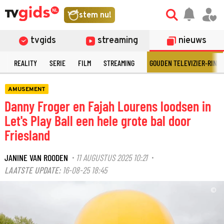
stem nu!
tvgids
streaming
nieuws
N
REALITY
SERIE
FILM
STREAMING
GOUDEN TELEVIZIER-RING
AMUSEMENT
Danny Froger en Fajah Lourens loodsen in
Let's Play Ball een hele grote bal door
Friesland
JANINE VAN ROODEN
11 AUGUSTUS 2025 10:21
·
·
LAATSTE UPDATE:
16-08-25 18:45
©