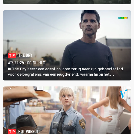
proberen uit deze schijnwereld te ontsnappen.
THE DRY
TIP
NU
22:24 - 00:41
· FILM
In The Dry keert een agent na jaren terug naar zijn geboortestad
voor de begrafenis van een jeugdvriend, waarna hij bij het
onderzoeken van diens dood een verband begint te vermoeden
met een oude zaak.
HOT PURSUIT
TIP