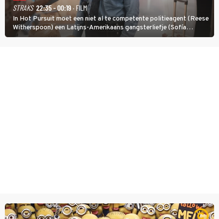
STRAKS
22:35 - 00:19
· FILM
In Hot Pursuit moet een niet al te competente politieagent (Reese
Witherspoon) een Latijns-Amerikaans gangsterliefje (Sofía
Vergara) beschermen tegen corrupte agenten en moordlustige
maffiatypes.