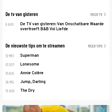
De tv van gisteren
MEER TV
6 AUG
De TV van gisteren: Van Onschatbare Waarde
overtroeft B&B Vol Liefde
De nieuwste tips om te streamen
MEER TIPS
12 MRT
Superman
01 SEP
Lonesome
21 AUG
Annie Colère
26 MEI
Jump, Darling
13 AUG
The Dry