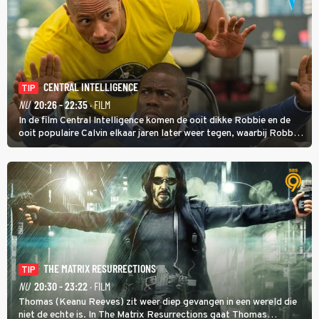
CENTRAL INTELLIGENCE
TIP
NU
20:26 - 22:35
· FILM
In de film Central Intelligence komen de ooit dikke Robbie en de
ooit populaire Calvin elkaar jaren later weer tegen, waarbij Robbie,
inmiddels supergespierd en werkzaam voor de CIA, Calvins hulp
goed kan gebruiken.
THE MATRIX RESURRECTIONS
TIP
NU
20:30 - 23:22
· FILM
Thomas (Keanu Reeves) zit weer diep gevangen in een wereld die
niet de echte is. In The Matrix Resurrections gaat Thomas