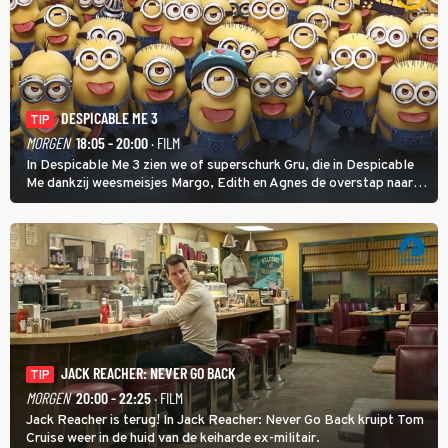
DESPICABLE ME 3
TIP
MORGEN
18:05 - 20:00
· FILM
In Despicable Me 3 zien we of superschurk Gru, die in Despicable
Me dankzij weesmeisjes Margo, Edith en Agnes de overstap naar
het rechte pad maakte, ook op dat pad weet te blijven.
JACK REACHER: NEVER GO BACK
TIP
MORGEN
20:00 - 22:25
· FILM
Jack Reacher is terug! In Jack Reacher: Never Go Back kruipt Tom
Cruise weer in de huid van de keiharde ex-militair.