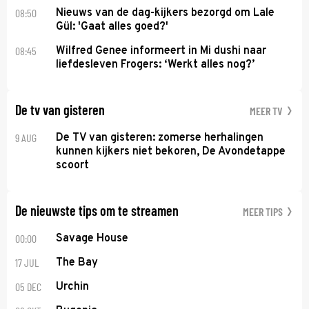
08:50
Nieuws van de dag-kijkers bezorgd om Lale
Gül: 'Gaat alles goed?'
08:45
Wilfred Genee informeert in Mi dushi naar
liefdesleven Frogers: ‘Werkt alles nog?’
De tv van gisteren
MEER TV
9 AUG
De TV van gisteren: zomerse herhalingen
kunnen kijkers niet bekoren, De Avondetappe
scoort
De nieuwste tips om te streamen
MEER TIPS
00:00
Savage House
17 JUL
The Bay
05 DEC
Urchin