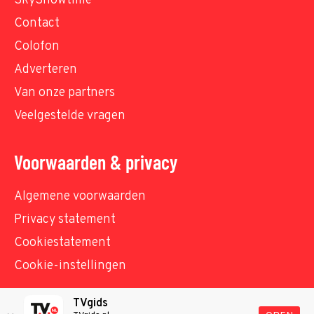
SkyShowtime
Contact
Colofon
Adverteren
Van onze partners
Veelgestelde vragen
Voorwaarden & privacy
Algemene voorwaarden
Privacy statement
Cookiestatement
Cookie-instellingen
TVgids
© TVgids.nl 2026 - All rights reserved. No text and