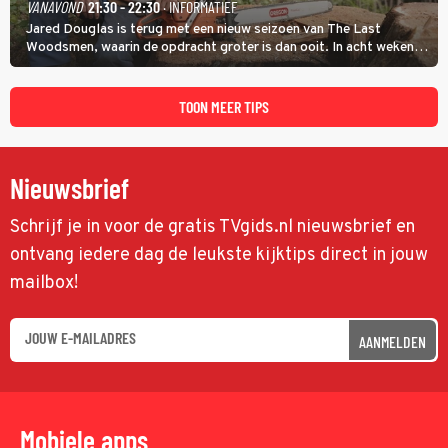
VANAVOND
21:30 - 22:30
· INFORMATIEF
Jared Douglas is terug met een nieuw seizoen van The Last
Woodsmen, waarin de opdracht groter is dan ooit. In acht weken
tijd probeert hij een miljoen dollar bij elkaar te vergaren om de
toekomst van het houthakkersbedrijf te verzekeren.
TOON MEER TIPS
Nieuwsbrief
Schrijf je in voor de gratis TVgids.nl nieuwsbrief en
ontvang iedere dag de leukste kijktips direct in jouw
mailbox!
AANMELDEN
Mobiele apps