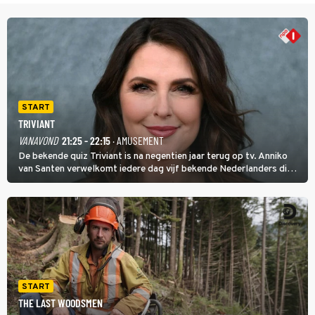
START
TRIVIANT
VANAVOND
21:25 - 22:15
· AMUSEMENT
De bekende quiz Triviant is na negentien jaar terug op tv. Anniko
van Santen verwelkomt iedere dag vijf bekende Nederlanders die
vragen beantwoorden in verschillende categorieën. De beste
speler gaat direct door naar de finaleweek.
START
THE LAST WOODSMEN