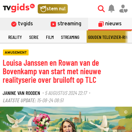
stem nu!
tvgids
streaming
nieuws
N
REALITY
SERIE
FILM
STREAMING
GOUDEN TELEVIZIER-RING
AMUSEMENT
Louisa Janssen en Rowan van de
Bovenkamp van start met nieuwe
realityserie over bruiloft op TLC
JANINE VAN ROODEN
5 AUGUSTUS 2024 22:17
·
·
LAATSTE UPDATE:
15-08-24 08:51
©