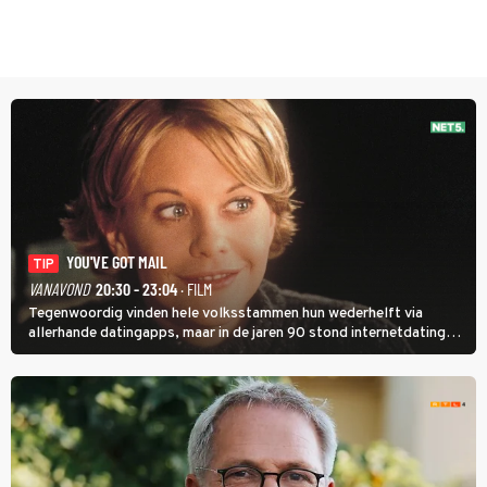
YOU'VE GOT MAIL
TIP
VANAVOND
20:30 - 23:04
· FILM
Tegenwoordig vinden hele volksstammen hun wederhelft via
allerhande datingapps, maar in de jaren 90 stond internetdating
nog in de kinderschoenen. In de film You've Got Mail zie je dat
terug.