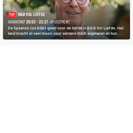
B&B VOL LIEFDE
TIP
VANAVOND
20:53 - 22:21
· AMUSEMENT
De Spaanse zon blijkt goed voor de liefde in B&B Vol Liefde. Het
land bracht al veel moois voor eerdere B&B-eigenaren en hun
partners. Ook Paul runt zijn gastenverblijf in Spanje. De 62-jarige
weduwnaar stuurt aan op een nieuw hoofdstuk.