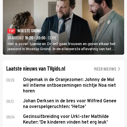
WOESTE GROND
TIP
VANAVOND
19:20 - 20:00
· SERIE
Het is zover. Lianne en Dinant gaan trouwen en geven elkaar het
jawoord in Woeste Grond. In de allereerste aflevering van het
eerste seizoen kwam Lianne vanuit de Randstad naar Twente. Daar
is ze inmiddels helemaal op haar plek.
Laatste nieuws van TVgids.nl
MEER NIEUWS
09:29
Ongemak in de Oranjezomer: Johnny de Mol
wil intieme ontboezemingen nichtje Noa niet
horen
09:13
Johan Derksen in de bres voor Wilfred Genee
na overspelgeruchten: ‘Hetze’
09:04
Gezinsuitbreiding voor Urk!-ster Mathilde
Keuter: 'De kinderen vinden het erg leuk'