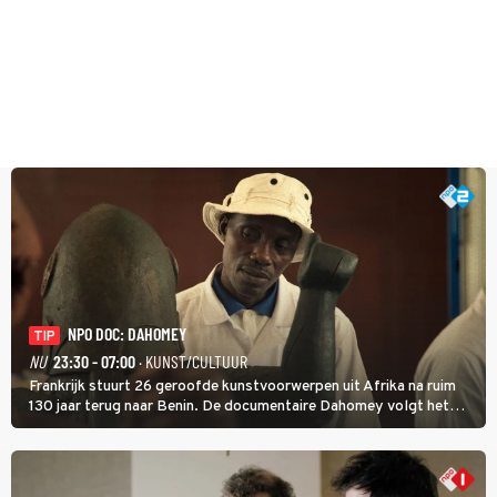
NPO DOC: DAHOMEY
TIP
NU
23:30 - 07:00
· KUNST/CULTUUR
Frankrijk stuurt 26 geroofde kunstvoorwerpen uit Afrika na ruim
130 jaar terug naar Benin. De documentaire Dahomey volgt het
transport en toont de aankomst. Inwoners van Benin bespreken de
betekenis van de teruggave.