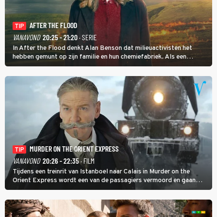
AFTER THE FLOOD
TIP
VANAVOND
20:25 - 21:20
· SERIE
In After the Flood denkt Alan Benson dat milieuactivisten het
hebben gemunt op zijn familie en hun chemiefabriek. Als een
brandende boodschap in het veen de boel op scherp zet, besluit
Jo Marshall de jonge Finn Allen aan de tand te voelen.
MURDER ON THE ORIENT EXPRESS
TIP
VANAVOND
20:26 - 22:35
· FILM
Tijdens een treinrit van Istanboel naar Calais in Murder on the
Orient Express wordt een van de passagiers vermoord en gaan
detective Hercule Poirot en zijn snor uitzoeken wie van de andere
treinreizigers de dader is.