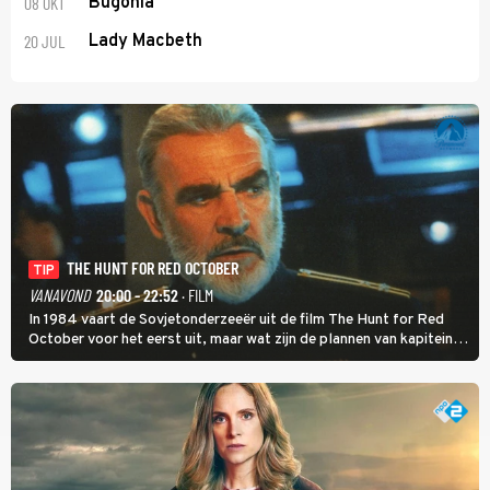
08 OKT
Bugonia
20 JUL
Lady Macbeth
THE HUNT FOR RED OCTOBER
TIP
VANAVOND
20:00 - 22:52
· FILM
In 1984 vaart de Sovjetonderzeeër uit de film The Hunt for Red
October voor het eerst uit, maar wat zijn de plannen van kapitein
Marko Ramius?