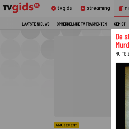
tvgids
streaming
n
LAATSTE NIEUWS
OPMERKELIJKE TV FRAGMENTEN
GEMIST
De s
Murd
NU TE 
AMUSEMENT