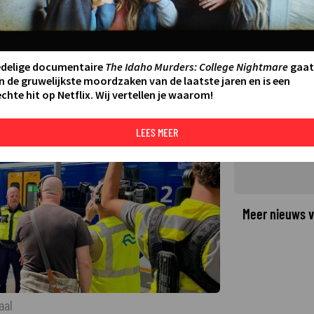
al laat de chaos rondom de
ten zien
16
LAATSTE UPDATE:
09-01-26 12:03
·
edelige documentaire
The Idaho Murders: College Nightmare
gaat
n de gruwelijkste moordzaken van de laatste jaren en is een
chte hit op Netflix. Wij vertellen je waarom!
©
LEES MEER
Meer nieuws v
aal