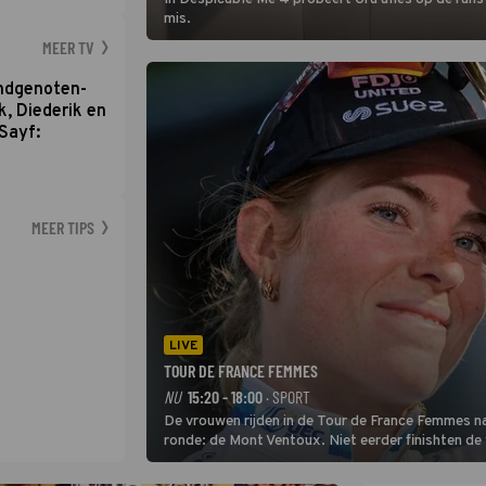
mis.
MEER TV
ondgenoten-
k, Diederik en
Sayf:
MEER TIPS
LIVE
TOUR DE FRANCE FEMMES
NU
15:20 - 18:00
· SPORT
De vrouwen rijden in de Tour de France Femmes na
ronde: de Mont Ventoux. Niet eerder finishten de
uit de buitencategorie. De aanloop naar de slotkli