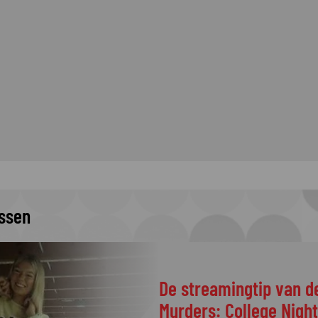
issen
De streamingtip van d
Murders: College Nigh