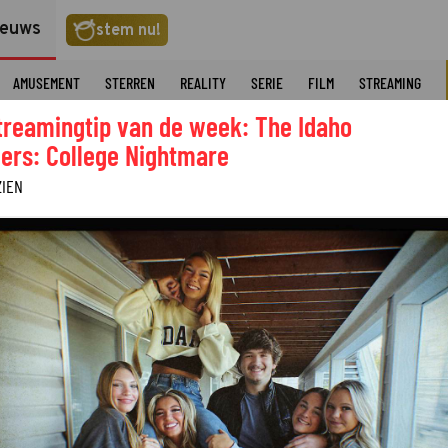
ieuws
stem nu!
AMUSEMENT
STERREN
REALITY
SERIE
FILM
STREAMING
treamingtip van de week: The Idaho
ers: College Nightmare
ZIEN