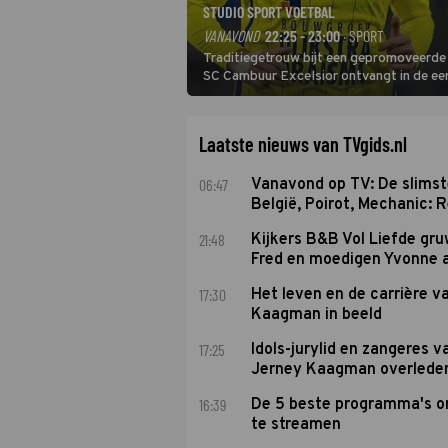
STUDIO SPORT VOETBAL
VANAVOND
22:25 - 23:00
· SPORT
Traditiegetrouw bijt een gepromoveerde c
SC Cambuur Excelsior ontvangt in de eer
De nieuwe oefenmeester is Johan Plat en 
Laatste nieuws van TVgids.nl
06:47
Vanavond op TV: De slims
België, Poirot, Mechanic: 
21:48
Kijkers B&B Vol Liefde gr
Fred en moedigen Yvonne 
17:30
Het leven en de carrière v
Kaagman in beeld
17:25
Idols-jurylid en zangeres v
Jerney Kaagman overlede
16:39
De 5 beste programma's 
te streamen