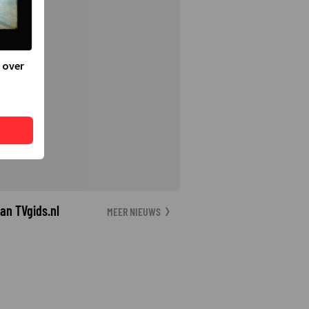
 over
an TVgids.nl
MEER NIEUWS