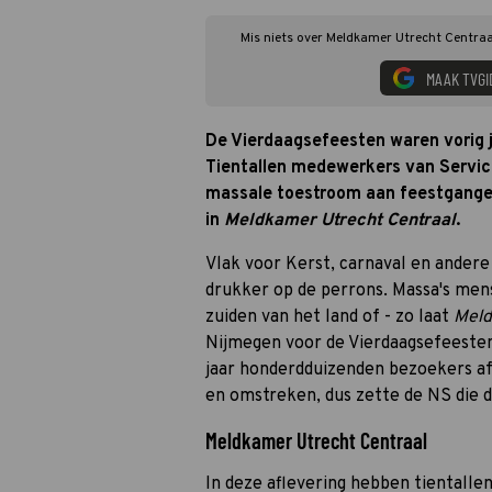
Mis niets over Meldkamer Utrecht Centraal
MAAK TVGI
De Vierdaagsefeesten waren vorig j
Tientallen medewerkers van Service
massale toestroom aan feestgangers
in
Meldkamer Utrecht Centraal
.
Vlak voor Kerst, carnaval en andere
drukker op de perrons. Massa's mense
zuiden van het land of - zo laat
Meld
Nijmegen voor de Vierdaagsefeeste
jaar honderdduizenden bezoekers af
en omstreken, dus zette de NS die d
Meldkamer Utrecht Centraal
In deze aflevering hebben tientalle