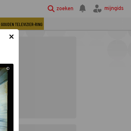
mijngids
zoeken
GOUDEN TELEVIZIER-RING
×
©