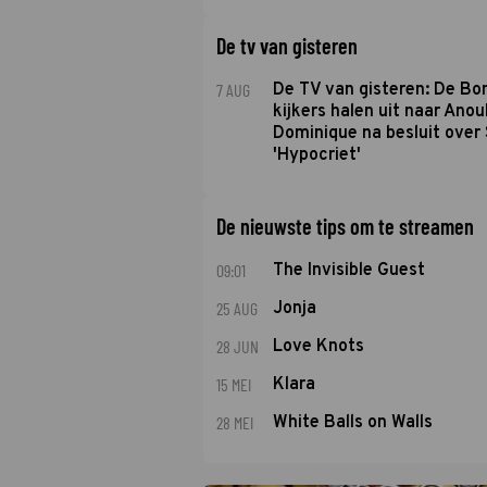
De tv van gisteren
7 AUG
De TV van gisteren: De B
kijkers halen uit naar Anou
Dominique na besluit over 
'Hypocriet'
De nieuwste tips om te streamen
09:01
The Invisible Guest
25 AUG
Jonja
28 JUN
Love Knots
15 MEI
Klara
28 MEI
White Balls on Walls