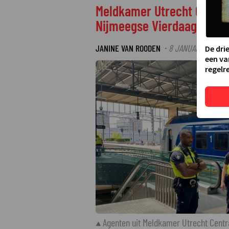
Meldkamer Utrecht Centra
Nijmeegse Vierdaagsefees
JANINE VAN ROODEN
8 JANUARI 2026 10:
·
De dri
een va
regelre
Agenten uit Meldkamer Utrecht Centr