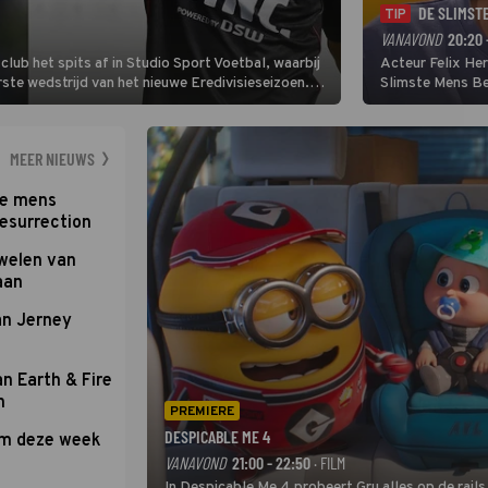
DE SLIMST
TIP
VANAVOND
20:20 
lub het spits af in Studio Sport Voetbal, waarbij
Acteur Felix He
ste wedstrijd van het nieuwe Eredivisieseizoen.
Slimste Mens Bel
hij wil aanvallend voetballen.
de grote favoriet
Nederlandse inb
neemt plaats aan
MEER NIEUWS
te mens
Resurrection
uwelen van
aan
an Jerney
an Earth & Fire
n
PREMIERE
DESPICABLE ME 4
om deze week
VANAVOND
21:00 - 22:50
· FILM
In Despicable Me 4 probeert Gru alles op de rails