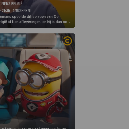
E MENS BELGIË
- 21:35
· AMUSEMENT
remans speelde dit seizoen van De
gië al tien afleveringen en hij is dan ook
 in deze seizoensfinale. En er is
reng, want komiek Soundos El Ahmadi
 de jurytafel.
 te krijgen, maar er gaat weer een hoop