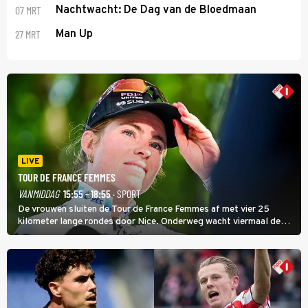
07 MRT
Nachtwacht: De Dag van de Bloedmaan
27 MRT
Man Up
LIVE
TOUR DE FRANCE FEMMES
VANMIDDAG
15:55 - 18:55
· SPORT
De vrouwen sluiten de Tour de France Femmes af met vier 25
kilometer lange rondes door Nice. Onderweg wacht viermaal de
zware Col d'Èze. Aan de finish op de Promenade des Anglais krijgt
de eindwinnaar de laatste gele trui.