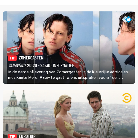
ZOMERGASTEN
TIP
VANAVOND
20:20 - 23:30
· INFORMATIEF
In de derde aflevering van Zomergasten is de kleurrijke actrice en
muzikante Merel Pauw te gast, wiens uitspraken vooraf een
boeiende avond beloven: 'Mijn ideale televisieavond is zoals mijn
identiteit: grenzeloos, absurd en vol angsten'.
EUROTRIP
TIP