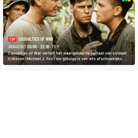
CASUALTIES OF WAR
TIP
VANAVOND
20:00 - 22:10
· FILM
Casualties of War vertelt het waargebeurde verhaal van soldaat
Eriksson (Michael J. Fox) die getuige is van iets afschuwelijks
tijdens de Vietnamoorlog. Hij besluit uit de school te klappen.