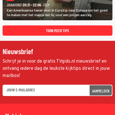
VANAVOND
20:31 - 22:06
· FILM
Een Amerikaanse tiener reist in Eurotrip naar Europa om het goed
te maken met het meisje dat hij voor een jongen aanzag.
TOON MEER TIPS
Nieuwsbrief
Schrijf je in voor de gratis TVgids.nl nieuwsbrief en
ontvang iedere dag de leukste kijktips direct in jouw
mailbox!
AANMELDEN