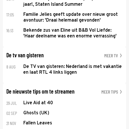
jaar!, Staten Island Summer
17:05
Familie Jelies geeft update over nieuw groot
avontuur: 'Draai helemaal gevonden'
16:13
Bekende zus van Eline uit B&B Vol Liefde:
'Haar deelname was een enorme verrassing'
De tv van gisteren
MEER TV
8 AUG
De TV van gisteren: Nederland is met vakantie
en laat RTL 4 links liggen
De nieuwste tips om te streamen
MEER TIPS
29 JUL
Live Aid at 40
02 SEP
Ghosts (UK)
21 NOV
Fallen Leaves