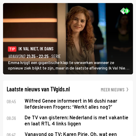
uit vissen om het over de liefde te hebben.
IK VAL NIET, IK DANS
TIP
VANAVOND
21:35 - 22:25
· SERIE
Emma krijgt een gigantische klap te verwerken wanneer ze
opnieuw ziek blijkt te zijn, maar in de laatste aflevering Ik Val Niet,
Ik Dans laat ze zien dat ze niet van plan is op te geven, zelfs als ze
daarvoor een ingrijpende operatie moet ondergaan.
Laatste nieuws van TVgids.nl
MEER NIEUWS
08:45
Wilfred Genee informeert in Mi dushi naar
liefdesleven Frogers: ‘Werkt alles nog?’
08:36
De TV van gisteren: Nederland is met vakantie
en laat RTL 4 links liggen
06:47
Vanavond op TV: Karen Pirie, Oh, wat een