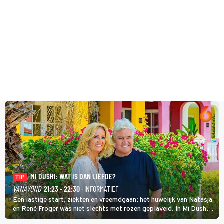
MI DUSHI: WAT IS DAN LIEFDE?
TIP
VANAVOND
21:23 - 22:30
· INFORMATIEF
Een lastige start, ziekten en vreemdgaan; het huwelijk van Natasja
en René Froger was niet slechts met rozen geplaveid. In Mi Dushi:
Wat Is Dan Liefde? neemt Wilfred Genee het showbizzkoppel mee