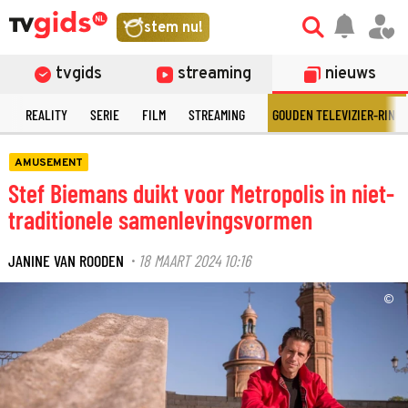
stem nu!
tvgids
streaming
nieuws
N
REALITY
SERIE
FILM
STREAMING
GOUDEN TELEVIZIER-RING
AMUSEMENT
Stef Biemans duikt voor Metropolis in niet-
traditionele samenlevingsvormen
JANINE VAN ROODEN
18 MAART 2024 10:16
·
©