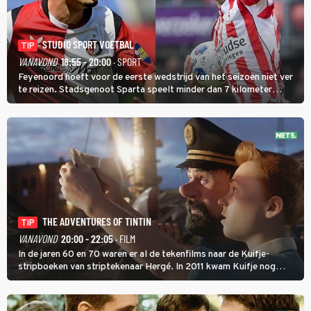
STUDIO SPORT VOETBAL
TIP
VANAVOND
18:55 - 20:00
· SPORT
Feyenoord hoeft voor de eerste wedstrijd van het seizoen niet ver
te reizen. Stadsgenoot Sparta speelt minder dan 7 kilometer
verderop. Feyenoord trok de Spaanse spits Nacho Ferri aan van
KVC Westerlo uit België.
THE ADVENTURES OF TINTIN
TIP
VANAVOND
20:00 - 22:05
· FILM
In de jaren 60 en 70 waren er al de tekenfilms naar de Kuifje-
stripboeken van striptekenaar Hergé. In 2011 kwam Kuifje nog
meer tot leven in The Adventures of Tintin van Steven Spielberg.