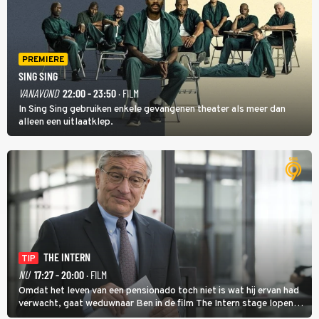
PREMIERE
SING SING
VANAVOND
22:00 - 23:50
· FILM
In Sing Sing gebruiken enkele gevangenen theater als meer dan
alleen een uitlaatklep.
THE INTERN
TIP
NU
17:27 - 20:00
· FILM
Omdat het leven van een pensionado toch niet is wat hij ervan had
verwacht, gaat weduwnaar Ben in de film The Intern stage lopen
bij de hippe webwinkel van Jules, wat een gouden zet blijkt te zijn.