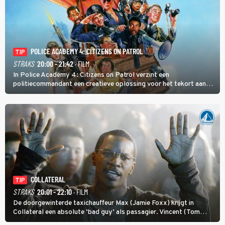
POLICE ACADEMY 4: CITIZENS ON PATROL
TIP
STRAKS
20:00 - 21:42
· FILM
In Police Academy 4: Citizens on Patrol verzint een
politiecommandant een creatieve oplossing voor het tekort aan
agenten.
COLLATERAL
TIP
STRAKS
20:01 - 22:10
· FILM
De doorgewinterde taxichauffeur Max (Jamie Foxx) krijgt in
Collateral een absolute ‘bad guy’ als passagier. Vincent (Tom
Cruise) heeft hem nodig om hem de stad door te loodsen om een