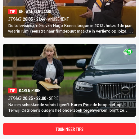
OH, WAT EEN JAAR!
TIP
STRAKS
20:05 - 21:44
· AMUSEMENT
De televisiecarrière van Hugo Kennis begon in 2013, hetzelfde jaar
waarin Kim Feenstra haar filmdebuut maakte in Verliefd op Ibiza. In
Oh, Wat een Jaar! wordt duidelijk wat ze nog meer weten van het
jaar waarin ze allebei eindtwintigers waren.
KAREN PIRIE
TIP
STRAKS
20:25 - 22:00
· SERIE
Na een schokkende vondst geeft Karen Pirie de hoop niet op.
Terwijl Catriona's ouders het onderzoek tegenwerken, blijft ze
speuren naar Adam. In deze slotaflevering van Karen Pirie leidt het
spoor via Frankrijk en Italië naar Malta.
TOON MEER TIPS