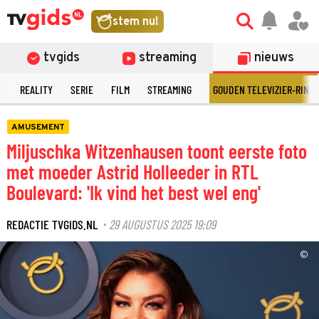
stem nu!
tvgids
streaming
nieuws
N
REALITY
SERIE
FILM
STREAMING
GOUDEN TELEVIZIER-RING
AMUSEMENT
Miljuschka Witzenhausen toont eerste foto
met moeder Astrid Holleeder in RTL
Boulevard: 'Ik vind het best wel eng'
REDACTIE TVGIDS.NL
29 AUGUSTUS 2025 19:09
·
©