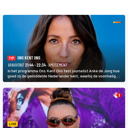
ONS KENT ONS
TIP
VANAVOND
21:44 - 22:34
· AMUSEMENT
In het programma Ons Kent Ons test journalist Anke de Jong hoe
goed zij de gemiddelde Nederlander kent, waarbij de voormalig
hoofdredacteur van modebladen Glamour en Elle het samen met
rapper Keizer opneemt tegen Edson da Graça en Marc-Marie
Huijbregts.
LIVE