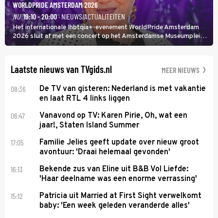
WORLDPRIDE AMSTERDAM 2026
NU
19:10 - 20:00
· NIEUWS/ACTUALITEITEN
Het internationale lhbtqia+-evenement WorldPride Amsterdam
2026 sluit af met een concert op het Amsterdamse Museumplein.
Anita Doth is een van de optredende artiesten. In de jaren 90
veroverde ze de wereld als zangeres van 2Unlimited.
Laatste nieuws van TVgids.nl
MEER NIEUWS
08:36
De TV van gisteren: Nederland is met vakantie
en laat RTL 4 links liggen
06:47
Vanavond op TV: Karen Pirie, Oh, wat een
jaar!, Staten Island Summer
17:05
Familie Jelies geeft update over nieuw groot
avontuur: 'Draai helemaal gevonden'
16:13
Bekende zus van Eline uit B&B Vol Liefde:
'Haar deelname was een enorme verrassing'
15:12
Patricia uit Married at First Sight verwelkomt
baby: 'Een week geleden veranderde alles'