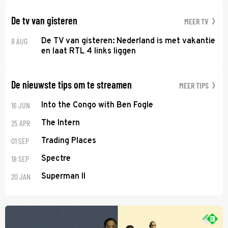
De tv van gisteren
MEER TV
8 AUG
De TV van gisteren: Nederland is met vakantie
en laat RTL 4 links liggen
De nieuwste tips om te streamen
MEER TIPS
16 JUN
Into the Congo with Ben Fogle
25 APR
The Intern
01 SEP
Trading Places
18 SEP
Spectre
20 JAN
Superman II