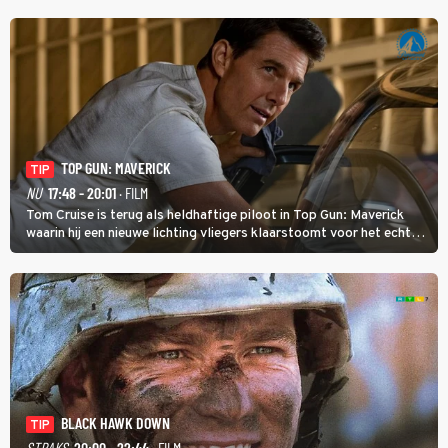
TOP GUN: MAVERICK
TIP
NU
17:48 - 20:01
· FILM
Tom Cruise is terug als heldhaftige piloot in Top Gun: Maverick
waarin hij een nieuwe lichting vliegers klaarstoomt voor het echte
werk.
BLACK HAWK DOWN
TIP
STRAKS
20:00 - 22:44
· FILM