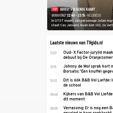
ADIEU! VOLGENDE KAART
TIP
VANAVOND
22:40 - 23:15
· RELIGIEUS
In GTST maakt zijn personage Julian ing
staat Cas Jansens leven niet stil, zo vert
Laatste nieuws van TVgids.nl
11:50
Oud- X Factor-jurylid maa
debuut bij De Oranjezomer
10:15
Johnny de Mol sprak kort 
Borsato: 'Een knuffel gege
10:02
Dit is óók B&B Vol Liefde: I
de school
09:48
Kijkers van B&B Vol Liefd
dit moment
09:08
Verrassing: Er is nog een 