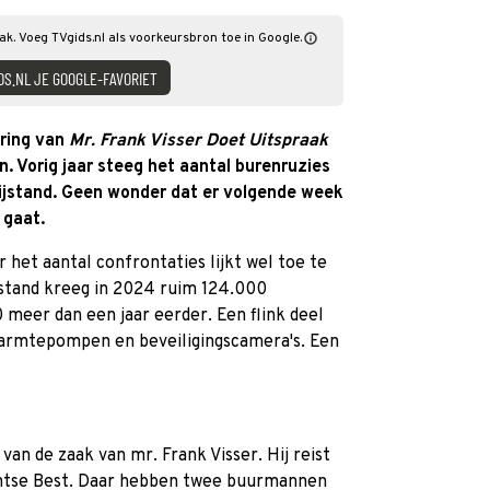
aak. Voeg TVgids.nl als voorkeursbron toe in Google.
DS.NL JE GOOGLE-FAVORIET
ering van
Mr. Frank Visser Doet Uitspraak
. Vorig jaar steeg het aantal burenruzies
jstand. Geen wonder dat er volgende week
 gaat.
r het aantal confrontaties lijkt wel toe te
stand kreeg in 2024 ruim 124.000
meer dan een jaar eerder. Een flink deel
 warmtepompen en beveiligingscamera's. Een
van de zaak van mr. Frank Visser. Hij reist
antse Best. Daar hebben twee buurmannen