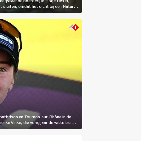
eegstaande boerderij in Hoge Hexel,
sluiten, omdat het dicht bij een Natura
lijke veeziekte.
Montbrison en Tournon-sur-Rhône in de
nke Vinke, die vorig jaar de witte trui