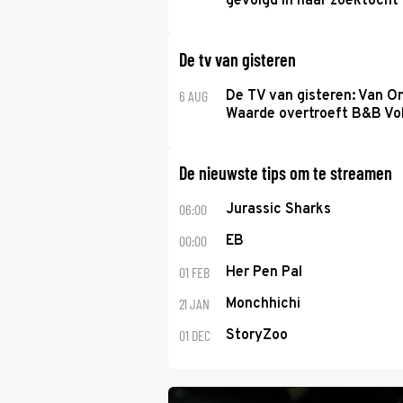
gevolgd in haar zoektocht 
De tv van gisteren
6 AUG
De TV van gisteren: Van O
Waarde overtroeft B&B Vol
De nieuwste tips om te streamen
06:00
Jurassic Sharks
00:00
EB
01 FEB
Her Pen Pal
21 JAN
Monchhichi
01 DEC
StoryZoo