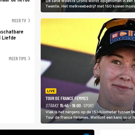
naar de liefde
De serie Woeste Grond wordt opgenomen in een l
Twente. Het melkveebedrijf met 160 koeien moest 
2000-gebied ligt. In de serie heerst er een gevaar
MEER TV
nschatbare
 Liefde
MEER TIPS
LIVE
TOUR DE FRANCE FEMMES
STRAKS
15:45 - 18:00
· SPORT
Vlak is het nergens op de 153 kilometer tussen 
Tour de France Femmes. Wellicht een kans voor Nie
won.