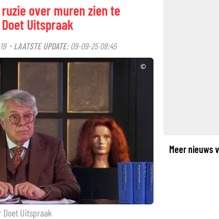
 ruzie over muren zien te
 Doet Uitspraak
19
LAATSTE UPDATE:
09-09-25 08:45
·
©
Meer nieuws v
r Doet Uitspraak