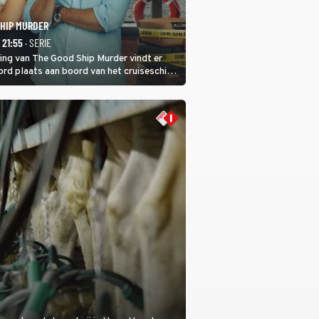
SHIP MURDER
- 21:55
· SERIE
ring van The Good Ship Murder vindt er
rd plaats aan boord van het cruiseschip,
 een bemanningslid het slachtoffer is en
de dader lijkt te zijn.