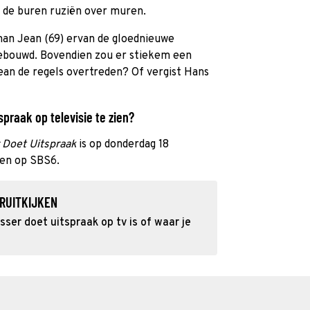
s, de buren ruziën over muren.
man Jean (69) ervan de gloednieuwe
gebouwd. Bovendien zou er stiekem een
ean de regels overtreden? Of vergist Hans
spraak op televisie te zien?
r Doet Uitspraak
is op donderdag 18
en op SBS6.
RUITKIJKEN
ser doet uitspraak op tv is of waar je