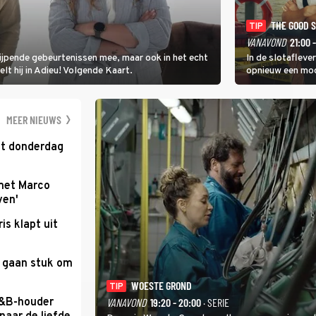
THE GOOD 
TIP
VANAVOND
21:00 
rijpende gebeurtenissen mee, maar ook in het echt
In de slotafleve
elt hij in Adieu! Volgende Kaart.
opnieuw een moo
waarbij dit keer
kapitein Marlowe 
MEER NIEUWS
kt donderdag
met Marco
ven'
ris klapt uit
e gaan stuk om
WOESTE GROND
TIP
B&B-houder
VANAVOND
19:20 - 20:00
· SERIE