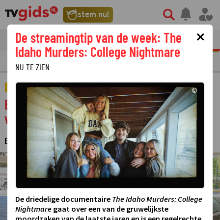
stem nu!
×
De streamingtip van de week: The
tvgids
streaming
nieuws
Idaho Murders: College Nightmare
N
REALITY
SERIE
FILM
STREAMING
GOUDEN TELEVIZIER-RING
NU TE ZIEN
AMUSEMENT
©
Bouke Scholten en Rob Kemps trekken
verder door de VS in My Tribute to Elvis
ESTHER HUT
9 JANUARI 2024 08:10
·
©
De driedelige documentaire
The Idaho Murders: College
Nightmare
gaat over een van de gruwelijkste
moordzaken van de laatste jaren en is een regelrechte