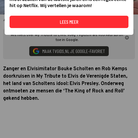
hit op Netflix. Wij vertellen je waarom!
My tribute to Elvis
LEES MEER
Mis niets over My Tribute to Elvis. Voeg TVgids.nl als voorkeursbron
toe in Google.
MAAK TVGIDS.NL JE GOOGLE-FAVORIET
Zanger en Elvisimitator Bouke Scholten en Rob Kemps
doorkruisen in My Tribute to Elvis de Verenigde Staten,
het land van Scholtens idool: Elvis Presley. Onderweg
ontmoeten ze mensen die ‘The King of Rock and Roll’
gekend hebben.