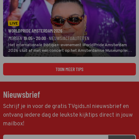
LIVE
WORLDPRIDE AMSTERDAM 2026
MORGEN
19:05 - 20:00
· NIEUWS/ACTUALITEITEN
Het internationale lhbtqia+-evenement WorldPride Amsterdam
2026 sluit af met een concert op het Amsterdamse Museumplein.
Anita Doth is een van de optredende artiesten. In de jaren 90
veroverde ze de wereld als zangeres van 2Unlimited.
TOON MEER TIPS
Nieuwsbrief
Schrijf je in voor de gratis TVgids.nl nieuwsbrief en
ontvang iedere dag de leukste kijktips direct in jouw
mailbox!