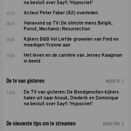
na besluit over Sayf: 'Hypocriet'
07:33
Acteur Peter Faber (82) overleden
06:47
Vanavond op TV: De slimste mens België,
Poirot, Mechanic: Resurrection
21:48
Kijkers B&B Vol Liefde gruwelen van Fred en
moedigen Yvonne aan
17:30
Het leven en de carrière van Jerney Kaagman
in beeld
De tv van gisteren
MEER TV
7 AUG
De TV van gisteren: De Bondgenoten-kijkers
halen uit naar Anouk, Diederik en Dominique
na besluit over Sayf: 'Hypocriet'
De nieuwste tips om te streamen
MEER TIPS