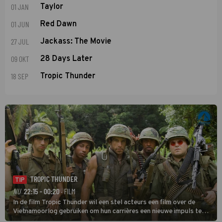
01 JAN
Taylor
01 JUN
Red Dawn
27 JUL
Jackass: The Movie
09 OKT
28 Days Later
18 SEP
Tropic Thunder
TROPIC THUNDER
TIP
NU
22:15 - 00:20
· FILM
In de film Tropic Thunder wil een stel acteurs een film over de
Vietnamoorlog gebruiken om hun carrières een nieuwe impuls te
geven, maar tijdens de opnamen in het zuiden van Vietnam komen