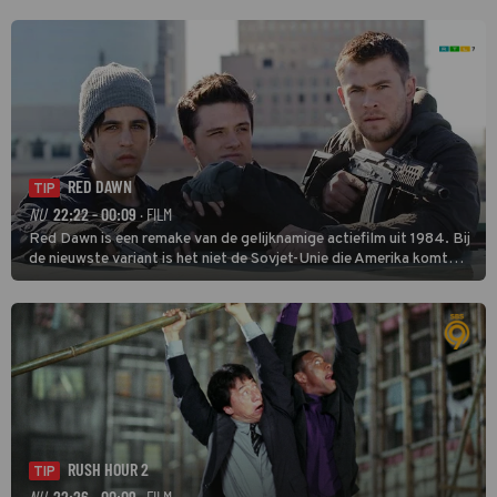
ze in een oorlog tussen twee drugsbendes terecht.
RED DAWN
TIP
NU
22:22 - 00:09
· FILM
Red Dawn is een remake van de gelijknamige actiefilm uit 1984. Bij
de nieuwste variant is het niet de Sovjet-Unie die Amerika komt
binnenvallen, maar zijn Rusland en Noord-Korea de vijanden.
RUSH HOUR 2
TIP
NU
22:26 - 00:09
· FILM