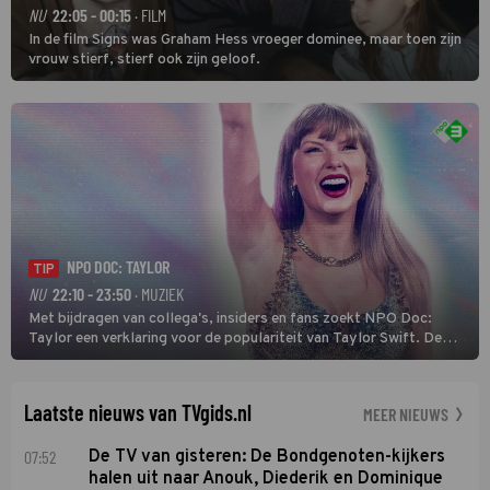
NU
22:05 - 00:15
· FILM
In de film Signs was Graham Hess vroeger dominee, maar toen zijn
vrouw stierf, stierf ook zijn geloof.
NPO DOC: TAYLOR
TIP
NU
22:10 - 23:50
· MUZIEK
Met bijdragen van collega's, insiders en fans zoekt NPO Doc:
Taylor een verklaring voor de populariteit van Taylor Swift. De
singer-songwriter is een van de succesvolste sterren van onze tijd
en een inspiratie voor velen. (HH)
Laatste nieuws van TVgids.nl
MEER NIEUWS
07:52
De TV van gisteren: De Bondgenoten-kijkers
halen uit naar Anouk, Diederik en Dominique