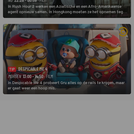
In Rush Hour 2 werken een Aziatische en een Afro-Amerikaanse
agent opnieuw samen. In Hongkong moeten ze het opnemen tegen
een bende die met vals geld handelt.
DESPICABLE ME 4
TIP
MORGEN
13:00 - 14:50
· FILM
In Despicable Me 4 probeert Gru alles op de rails te krijgen, maar
er gaat weer een hoop mis.