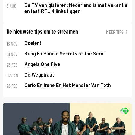
8 AUG
De TV van gisteren: Nederland is met vakantie
en laat RTL 4 links liggen
De nieuwste tips om te streamen
MEER TIPS
16 NOV
Boeien!
01 NOV
Kung Fu Panda: Secrets of the Scroll
23 FEB
Angels One Five
02 JAN
De Wegpiraat
26 FEB
Carlo En Irene En Het Monster Van Toth