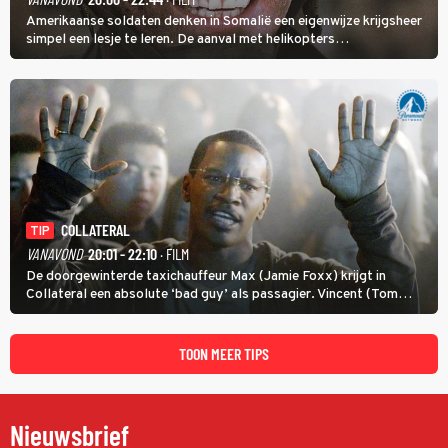
Amerikaanse soldaten denken in Somalië een eigenwijze krijgsheer
simpel een lesje te leren. De aanval met helikopters
verloopt in Black Hawk down dramatisch.
COLLATERAL
TIP
VANAVOND
20:01 - 22:10
· FILM
De doorgewinterde taxichauffeur Max (Jamie Foxx) krijgt in
Collateral een absolute ‘bad guy’ als passagier. Vincent (Tom
Cruise) heeft hem nodig om hem de stad door te loodsen om een
wel heel lugubere reden.
TOON MEER TIPS
Nieuwsbrief