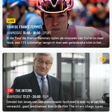
LIVE
TOUR DE FRANCE FEMMES
VANMIDDAG
15:45 - 18:00
· SPORT
In de Tour de France Femmes rijden de vrouwen van Sisteron naar
Nice, een 175 kilometer lange rit met een geleidelijke klim in het
midden. Dat is mogelijk niet de zwaarste hindernis, dat is de
temperatuur. Het kan in Nice namelijk bloedheet worden.
THE INTERN
TIP
VANMIDDAG
17:27 - 20:00
· FILM
Omdat het leven van een pensionado toch niet is wat hij ervan had
verwacht, gaat weduwnaar Ben in de film The Intern stage lopen
bij de hippe webwinkel van Jules, wat een gouden zet blijkt te zijn.