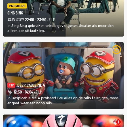
PREMIERE
SING SING
VANAVOND
22:00 - 23:50
· FILM
In Sing Sing gebruiken enkele gevangenen theater als meer dan
alleen een uitlaatklep.
DESPICABLE ME 4
TIP
NU
12:30 - 14:04
· FILM
In Despicable Me 4 probeert Gru alles op de rails te krijgen, maar
er gaat weer een hoop mis.