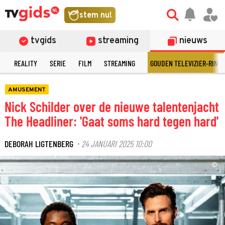
stem nu!
tvgids
streaming
nieuws
N
REALITY
SERIE
FILM
STREAMING
GOUDEN TELEVIZIER-RING
AMUSEMENT
Nick Schilder over de nieuwe talentenjacht
The Headliner: 'Gaat soms hard tegen hard'
DEBORAH LIGTENBERG
24 JANUARI 2025 10:00
·
©