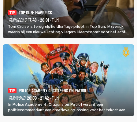
TOP GUN: MAVERICK
TIP
VANMIDDAG
17:48 - 20:01
· FILM
Tom Cruise is terug als heldhaftige piloot in Top Gun: Maverick
waarin hij een nieuwe lichting vliegers klaarstoomt voor het echte
werk.
POLICE ACADEMY 4: CITIZENS ON PATROL
TIP
VANAVOND
20:00 - 21:42
· FILM
In Police Academy 4: Citizens on Patrol verzint een
politiecommandant een creatieve oplossing voor het tekort aan
agenten.