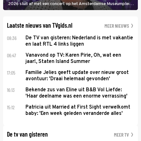
2026 sluit af met een concert op het Amsterdamse Museumplein.
Anita Doth is een van de optredende artiesten. In de jaren 90
veroverde ze de wereld als zangeres van 2Unlimited.
Laatste nieuws van TVgids.nl
MEER NIEUWS
08:36
De TV van gisteren: Nederland is met vakantie
en laat RTL 4 links liggen
06:47
Vanavond op TV: Karen Pirie, Oh, wat een
jaar!, Staten Island Summer
17:05
Familie Jelies geeft update over nieuw groot
avontuur: 'Draai helemaal gevonden'
16:13
Bekende zus van Eline uit B&B Vol Liefde:
'Haar deelname was een enorme verrassing'
15:12
Patricia uit Married at First Sight verwelkomt
baby: 'Een week geleden veranderde alles'
De tv van gisteren
MEER TV