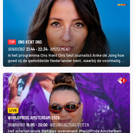
ONS KENT ONS
TIP
VANAVOND
21:44 - 22:34
· AMUSEMENT
In het programma Ons Kent Ons test journalist Anke de Jong hoe
goed zij de gemiddelde Nederlander kent, waarbij de voormalig
hoofdredacteur van modebladen Glamour en Elle het samen met
rapper Keizer opneemt tegen Edson da Graça en Marc-Marie
Huijbregts.
LIVE
WORLDPRIDE AMSTERDAM 2026
VANAVOND
19:05 - 20:00
· NIEUWS/ACTUALITEITEN
Het internationale lhbtqia+-evenement WorldPride Amsterdam