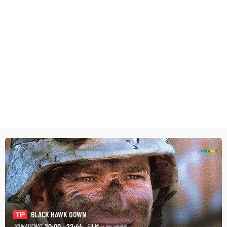
BLACK HAWK DOWN
TIP
VANAVOND
20:00 - 22:44
· FILM