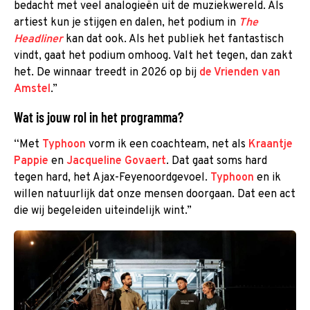
bedacht met veel analogieën uit de muziekwereld. Als
artiest kun je stijgen en dalen, het podium in
The
Headliner
kan dat ook. Als het publiek het fantastisch
vindt, gaat het podium omhoog. Valt het tegen, dan zakt
het. De winnaar treedt in 2026 op bij
de Vrienden van
Amstel
.”
Wat is jouw rol in het programma?
“Met
Typhoon
vorm ik een coachteam, net als
Kraantje
Pappie
en
Jacqueline Govaert
. Dat gaat soms hard
tegen hard, het Ajax-Feyenoordgevoel.
Typhoon
en ik
willen natuurlijk dat onze mensen doorgaan. Dat een act
die wij begeleiden uiteindelijk wint.”