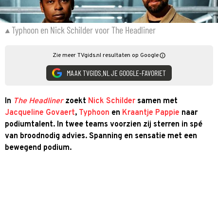
Typhoon en Nick Schilder voor The Headliner
Zie meer TVgids.nl resultaten op Google
MAAK TVGIDS.NL JE GOOGLE-FAVORIET
In
The Headliner
zoekt
Nick Schilder
samen met
Jacqueline Govaert
,
Typhoon
en
Kraantje Pappie
naar
podiumtalent. In twee teams voorzien zij sterren in spé
van broodnodig advies. Spanning en sensatie met een
bewegend podium.