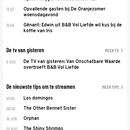
13:07
Opvallende gasten bij De Oranjezomer
woensdagavond
12:49
Gênant: Edwin uit B&B Vol Liefde wil kus bij de
koffie van Iris
De tv van gisteren
MEER TV
6 AUG
De TV van gisteren: Van Onschatbare Waarde
overtroeft B&B Vol Liefde
De nieuwste tips om te streamen
MEER TIPS
01:00
Los domingos
00:00
The Other Bennet Sister
19 JUN
Orphan
02 AUG
The Shiny Shrimps