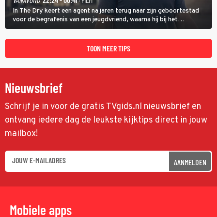
In The Dry keert een agent na jaren terug naar zijn geboortestad
voor de begrafenis van een jeugdvriend, waarna hij bij het
onderzoeken van diens dood een verband begint te vermoeden
met een oude zaak.
TOON MEER TIPS
Nieuwsbrief
Schrijf je in voor de gratis TVgids.nl nieuwsbrief en
ontvang iedere dag de leukste kijktips direct in jouw
mailbox!
AANMELDEN
Mobiele apps