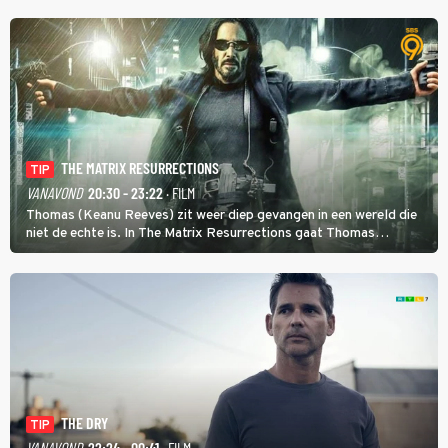
THE MATRIX RESURRECTIONS
TIP
VANAVOND
20:30 - 23:22
· FILM
Thomas (Keanu Reeves) zit weer diep gevangen in een wereld die
niet de echte is. In The Matrix Resurrections gaat Thomas
proberen uit deze schijnwereld te ontsnappen.
THE DRY
TIP
VANAVOND
22:24 - 00:41
· FILM