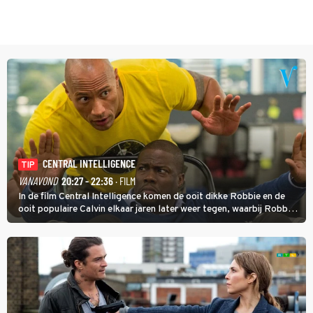
CENTRAL INTELLIGENCE
TIP
VANAVOND
20:27 - 22:36
· FILM
In de film Central Intelligence komen de ooit dikke Robbie en de
ooit populaire Calvin elkaar jaren later weer tegen, waarbij Robbie,
inmiddels supergespierd en werkzaam voor de CIA, Calvins hulp
goed kan gebruiken.