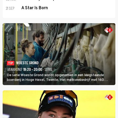
21 SEP
A Star Is Born
WOESTE GROND
TIP
VANAVOND
19:20 - 20:00
· SERIE
De serie Woeste Grond wordt opgenomen in een leegstaande
boerderij in Hoge Hexel, Twente. Het melkveebedrijf met 160
koeien moest sluiten, omdat het dicht bij een Natura 2000-gebied
ligt. In de serie heerst er een gevaarlijke veeziekte.