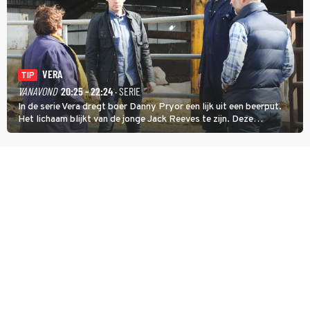
VERA
TIP
VANAVOND
20:25 - 22:24
· SERIE
In de serie Vera dregt boer Danny Pryor een lijk uit een beerput.
Het lichaam blijkt van de jonge Jack Reeves te zijn. Deze
homoseksuele woonwagenbewoner had gebroken met zijn familie
en verliet het kamp met slaande ruzie.