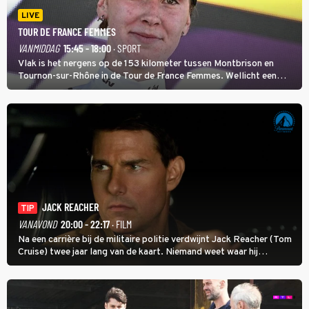
LIVE
TOUR DE FRANCE FEMMES
VANMIDDAG
15:45 - 18:00
· SPORT
Vlak is het nergens op de 153 kilometer tussen Montbrison en
Tournon-sur-Rhône in de Tour de France Femmes. Wellicht een
kans voor Nienke Vinke, die vorig jaar de witte trui won.
JACK REACHER
TIP
VANAVOND
20:00 - 22:17
· FILM
Na een carrière bij de militaire politie verdwijnt Jack Reacher (Tom
Cruise) twee jaar lang van de kaart. Niemand weet waar hij
uithangt, totdat moordverdachte James Barr naar hem vraagt.