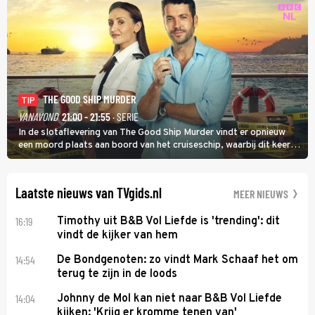
THE GOOD SHIP MURDER
TIP
VANAVOND
21:00 - 21:55
· SERIE
In de slotaflevering van The Good Ship Murder vindt er opnieuw
een moord plaats aan boord van het cruiseschip, waarbij dit keer
een bemanningslid het slachtoffer is en kapitein Marlowe de dader
lijkt te zijn.
Laatste nieuws van TVgids.nl
MEER NIEUWS
16:19
Timothy uit B&B Vol Liefde is 'trending': dit
vindt de kijker van hem
14:54
De Bondgenoten: zo vindt Mark Schaaf het om
terug te zijn in de loods
14:04
Johnny de Mol kan niet naar B&B Vol Liefde
kijken: 'Krijg er kromme tenen van'