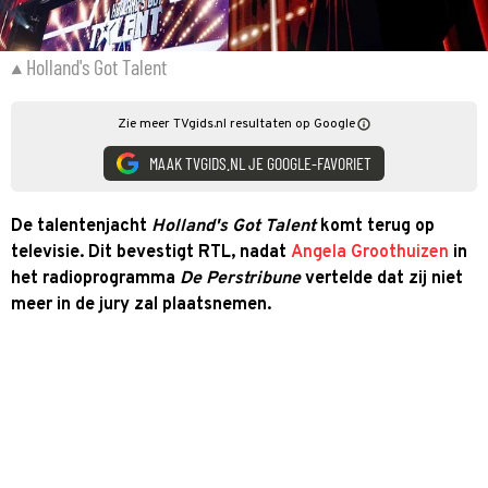
Holland's Got Talent
Zie meer TVgids.nl resultaten op Google
MAAK TVGIDS.NL JE GOOGLE-FAVORIET
De talentenjacht
Holland's Got Talent
komt terug op
televisie. Dit bevestigt RTL, nadat
Angela Groothuizen
in
het radioprogramma
De Perstribune
vertelde dat zij niet
meer in de jury zal plaatsnemen.