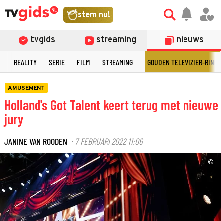
stem nu!
tvgids
streaming
nieuws
N
REALITY
SERIE
FILM
STREAMING
GOUDEN TELEVIZIER-RING
AMUSEMENT
Holland's Got Talent keert terug met nieuwe
jury
JANINE VAN ROODEN
7 FEBRUARI 2022 11:06
·
©