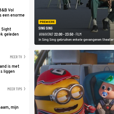
 B&B Vol
as een enorme
PREMIERE
SING SING
t Sight
VANAVOND
22:00 - 23:50
· FILM
ek geleden
In Sing Sing gebruiken enkele gevangenen theater 
MEER TV
and is met
s liggen
MEER TIPS
haam, mijn