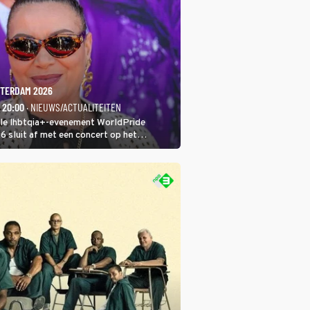
TERDAM 2026
- 20:00
· NIEUWS/ACTUALITEITEN
ale lhbtqia+-evenement WorldPride
sluit af met een concert op het
eumplein. Anita Doth is een van de
sten. In de jaren 90 veroverde ze de
eres van 2Unlimited.