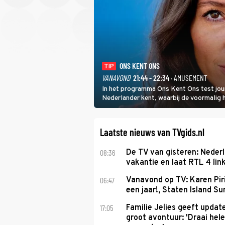
ONS KENT ONS
TIP
VANAVOND
21:44 - 22:34
· AMUSEMENT
In het programma Ons Kent Ons test jou
Nederlander kent, waarbij de voormalig
het samen met rapper Keizer opneemt te
Laatste nieuws van TVgids.nl
08:36
De TV van gisteren: Nederl
vakantie en laat RTL 4 link
06:47
Vanavond op TV: Karen Piri
een jaar!, Staten Island 
17:05
Familie Jelies geeft updat
groot avontuur: 'Draai hel