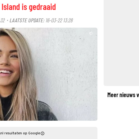
Island is gedraaid
:32
LAATSTE UPDATE:
16-03-22 13:28
·
©
Meer nieuws v
nl resultaten op Google