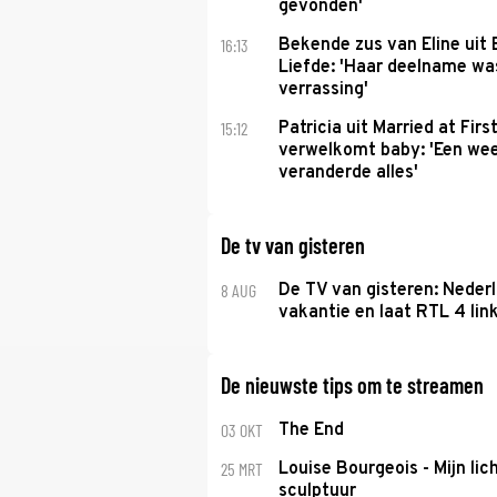
gevonden'
16:13
Bekende zus van Eline uit
Liefde: 'Haar deelname w
verrassing'
15:12
Patricia uit Married at Firs
verwelkomt baby: 'Een we
veranderde alles'
De tv van gisteren
8 AUG
De TV van gisteren: Nederl
vakantie en laat RTL 4 link
De nieuwste tips om te streamen
03 OKT
The End
25 MRT
Louise Bourgeois - Mijn lic
sculptuur