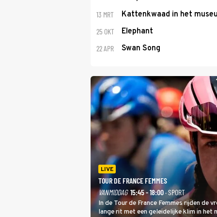
13 MRT
Kattenkwaad in het muse
25 OKT
Elephant
22 APR
Swan Song
LIVE
TOUR DE FRANCE FEMMES
VANMIDDAG
15:45 - 18:00
· SPORT
In de Tour de France Femmes rijden de v
lange rit met een geleidelijke klim in het