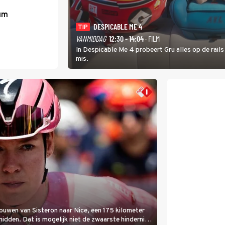
um
DESPICABLE ME 4
TIP
VANMIDDAG
12:30 - 14:04
· FILM
In Despicable Me 4 probeert Gru alles op de rails
mis.
rouwen van Sisteron naar Nice, een 175 kilometer
 midden. Dat is mogelijk niet de zwaarste hindernis,