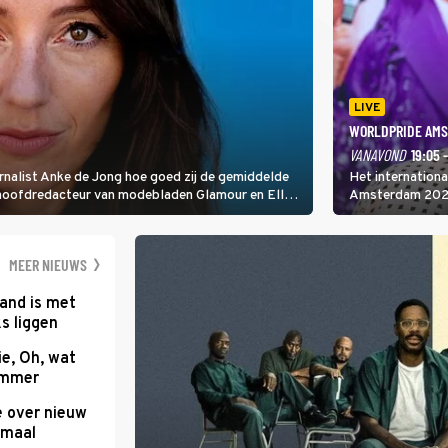
LIVE
WORLDPRIDE AMS
VANAVOND
19:05 
rnalist Anke de Jong hoe goed zij de gemiddelde
Het internation
 hoofdredacteur van modebladen Glamour en Elle
Amsterdam 2026 
gen Edson da Graça en Marc-Marie Huijbregts.
Amsterdamse Mus
optredende artie
wereld als zang
MEER NIEUWS
and is met
s liggen
e, Oh, wat
Summer
e over nieuw
emaal