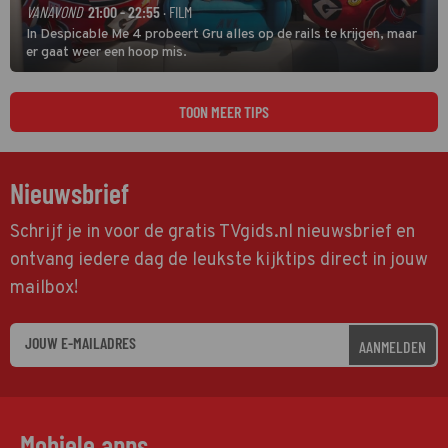
VANAVOND
21:00 - 22:55
· FILM
In Despicable Me 4 probeert Gru alles op de rails te krijgen, maar
er gaat weer een hoop mis.
TOON MEER TIPS
Nieuwsbrief
Schrijf je in voor de gratis TVgids.nl nieuwsbrief en
ontvang iedere dag de leukste kijktips direct in jouw
mailbox!
AANMELDEN
Mobiele apps