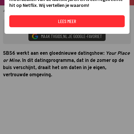
hit op Netflix. Wij vertellen je waarom!
Logo Your Place or Mine
LEES MEER
Zie meer TVgids.nl resultaten op Google
MAAK TVGIDS.NL JE GOOGLE-FAVORIET
SBS6 werkt aan een gloednieuwe datingshow:
Your Place
or Mine.
In dit datingprogramma, dat in de zomer op de
buis verschijnt, draait het om daten in je eigen,
vertrouwde omgeving.