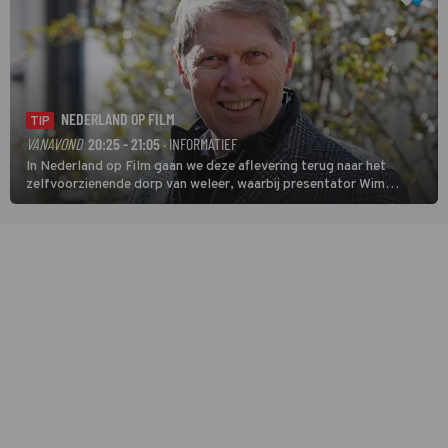
NEDERLAND OP FILM
TIP
VANAVOND
20:25 - 21:05
· INFORMATIEF
In Nederland op Film gaan we deze aflevering terug naar het
zelfvoorzienende dorp van weleer, waarbij presentator Wim
Daniëls de kijkers meeneemt op reis door de tijd aan de hand van
unieke amateurbeelden uit verschillende decennia. (HH)