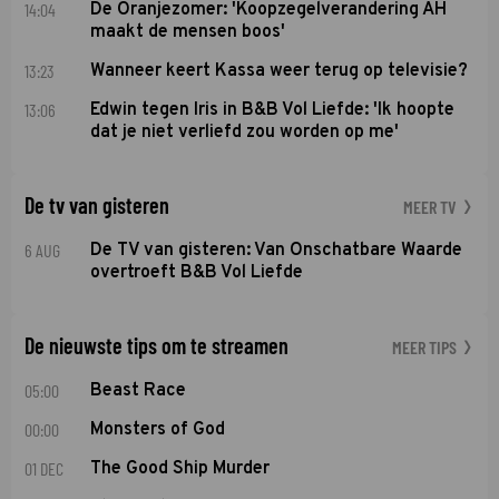
14:04
De Oranjezomer: 'Koopzegelverandering AH
maakt de mensen boos'
13:23
Wanneer keert Kassa weer terug op televisie?
13:06
Edwin tegen Iris in B&B Vol Liefde: 'Ik hoopte
dat je niet verliefd zou worden op me'
De tv van gisteren
MEER TV
6 AUG
De TV van gisteren: Van Onschatbare Waarde
overtroeft B&B Vol Liefde
De nieuwste tips om te streamen
MEER TIPS
05:00
Beast Race
00:00
Monsters of God
01 DEC
The Good Ship Murder