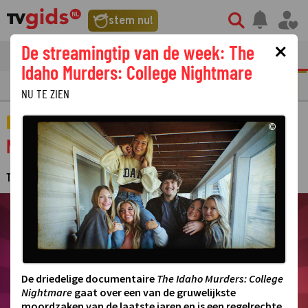
stem nu!
×
De streamingtip van de week: The
tvgids
streaming
nieuws
Idaho Murders: College Nightmare
N
REALITY
SERIE
FILM
STREAMING
GOUDEN TELEVIZIER-RING
NU TE ZIEN
AMUSEMENT
©
Nieuwe SBS6-datingshow op komst
TESSA KOK
6 MEI 2025 09:41
LAATSTE UPDATE:
20-05-25 15:42
·
·
©
De driedelige documentaire
The Idaho Murders: College
Nightmare
gaat over een van de gruwelijkste
moordzaken van de laatste jaren en is een regelrechte