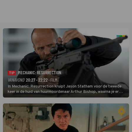
MECHANIC: RESURRECTION
TIP
VANAVOND
20:27 - 22:22
· FILM
In Mechanic: Resurrection kruipt Jason Statham voor de tweede
keer in de huid van huurmoordenaar Arthur Bishop, waarna je er
donder op kunt zeggen dat er van Bishops geplande pensioen niet
veel terechtkomt.