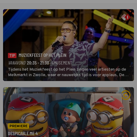
MUZIEKFEEST OP HET PLEIN
TIP
VANAVOND
20:35 - 21:30
· AMUSEMENT
Tijdens het Muziekfeest op het Plein zingen veel artiesten op de
Melkmarkt in Zwolle, waar er nauwelijks tijd is voor applaus. De
grootste namen zijn André Hazes, Jannes, René Froger en
natuurlijk Rutger van Barneveld met zijn hit Zwoele Zomernachten.
PREMIERE
DESPICABLE ME 4