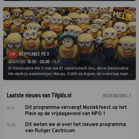
finishten de vrouwen voor deze koers op deze kale col uit de
buitencategorie. De aanloop naar de slotklim is vlak.
DESPICABLE ME 3
TIP
VANAVOND
18:05 - 20:00
· FILM
In Despicable Me 3 zien we of superschurk Gru, die in Despicable
Me dankzij weesmeisjes Margo, Edith en Agnes de overstap naar
het rechte pad maakte, ook op dat pad weet te blijven.
Laatste nieuws van TVgids.nl
MEER NIEUWS
14:47
Dit programma vervangt Muziekfeest op het
Plein op de vrijdagavond van NPO 1
14:09
Dit weten we al over het nieuwe programma
van Rutger Castricum