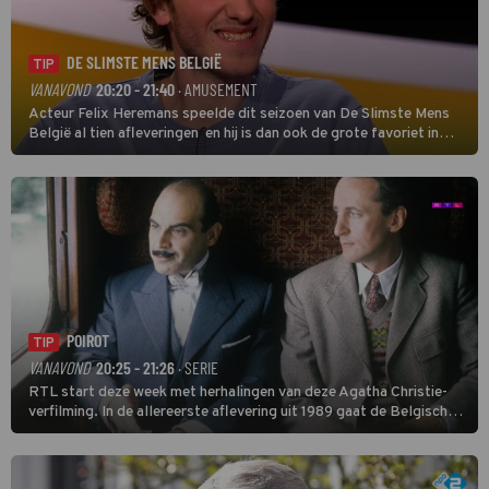
DE SLIMSTE MENS BELGIË
TIP
VANAVOND
20:20 - 21:40
· AMUSEMENT
Acteur Felix Heremans speelde dit seizoen van De Slimste Mens
België al tien afleveringen en hij is dan ook de grote favoriet in
deze seizoensfinale. En er is Nederlandse inbreng, want komiek
Soundos El Ahmadi neemt plaats aan de jurytafel.
POIROT
TIP
VANAVOND
20:25 - 21:26
· SERIE
RTL start deze week met herhalingen van deze Agatha Christie-
verfilming. In de allereerste aflevering uit 1989 gaat de Belgische
speurder op zoek naar een vermiste kok. Poirot raakt al snel
verwikkeld in een moordzaak. (HH)