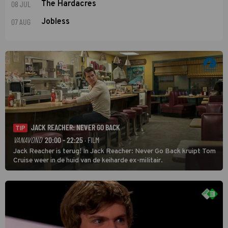
08 JUL
The Hardacres
07 AUG
Jobless
JACK REACHER: NEVER GO BACK
TIP
VANAVOND
20:00 - 22:25
· FILM
Jack Reacher is terug! In Jack Reacher: Never Go Back kruipt Tom
Cruise weer in de huid van de keiharde ex-militair.