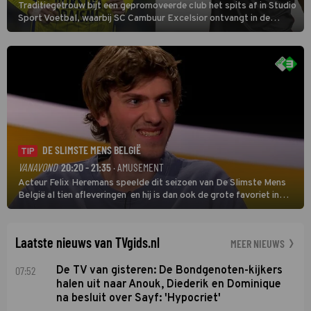
Traditiegetrouw bijt een gepromoveerde club het spits af in Studio
Sport Voetbal, waarbij SC Cambuur Excelsior ontvangt in de
eerste wedstrijd van het nieuwe Eredivisieseizoen. De nieuwe
oefenmeester is Johan Plat en hij wil aanvallend voetballen.
DE SLIMSTE MENS BELGIË
TIP
VANAVOND
20:20 - 21:35
· AMUSEMENT
Acteur Felix Heremans speelde dit seizoen van De Slimste Mens
België al tien afleveringen en hij is dan ook de grote favoriet in
deze seizoensfinale. En er is Nederlandse inbreng, want komiek
Soundos El Ahmadi neemt plaats aan de jurytafel.
Laatste nieuws van TVgids.nl
MEER NIEUWS
07:52
De TV van gisteren: De Bondgenoten-kijkers
halen uit naar Anouk, Diederik en Dominique
na besluit over Sayf: 'Hypocriet'