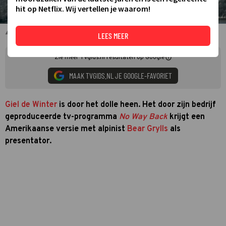
hit op Netflix. Wij vertellen je waarom!
Jan Versteegh en Ray Klaassens voor No Way Back
LEES MEER
Zie meer TVgids.nl resultaten op Google
MAAK TVGIDS.NL JE GOOGLE-FAVORIET
Giel de Winter
is door het dolle heen. Het door zijn bedrijf
geproduceerde tv-programma
No Way Back
krijgt een
Amerikaanse versie met alpinist
Bear Grylls
als
presentator.