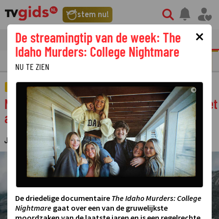
stem nu!
×
De streamingtip van de week: The
tvgids
streaming
nieuws
Idaho Murders: College Nightmare
N
REALITY
SERIE
FILM
STREAMING
GOUDEN TELEVIZIER-RING
NU TE ZIEN
AMUSEMENT
©
No Way Back krijgt Amerikaanse versie met
alpinist Bear Grylls
JUDITH REGELING
13 MAART 2024 10:37
·
©
De driedelige documentaire
The Idaho Murders: College
Nightmare
gaat over een van de gruwelijkste
moordzaken van de laatste jaren en is een regelrechte