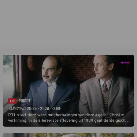
POIROT
TIP
VANAVOND
20:25 - 21:26
· SERIE
RTL start deze week met herhalingen van deze Agatha Christie-
verfilming. In de allereerste aflevering uit 1989 gaat de Belgische
speurder op zoek naar een vermiste kok. Poirot raakt al snel
verwikkeld in een moordzaak. (HH)