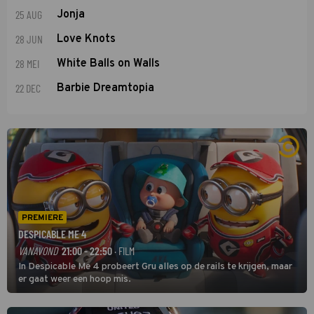
25 AUG
Jonja
28 JUN
Love Knots
28 MEI
White Balls on Walls
22 DEC
Barbie Dreamtopia
PREMIERE
DESPICABLE ME 4
VANAVOND
21:00 - 22:50
· FILM
In Despicable Me 4 probeert Gru alles op de rails te krijgen, maar
er gaat weer een hoop mis.