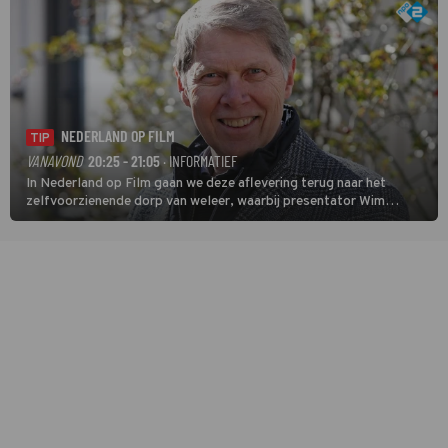
NEDERLAND OP FILM
TIP
VANAVOND
20:25 - 21:05
· INFORMATIEF
In Nederland op Film gaan we deze aflevering terug naar het
zelfvoorzienende dorp van weleer, waarbij presentator Wim
Daniëls de kijkers meeneemt op reis door de tijd aan de hand van
unieke amateurbeelden uit verschillende decennia. (HH)