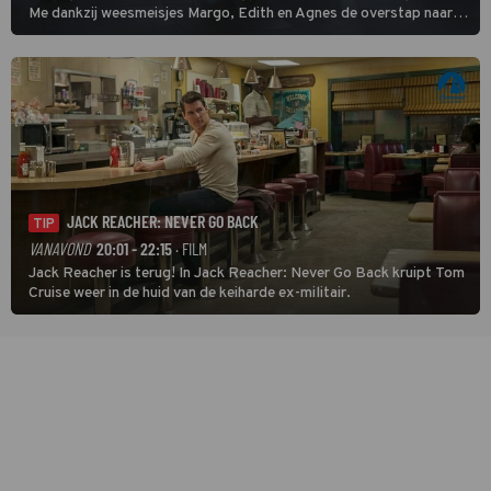
Me dankzij weesmeisjes Margo, Edith en Agnes de overstap naar
het rechte pad maakte, ook op dat pad weet te blijven.
JACK REACHER: NEVER GO BACK
TIP
VANAVOND
20:01 - 22:15
· FILM
Jack Reacher is terug! In Jack Reacher: Never Go Back kruipt Tom
Cruise weer in de huid van de keiharde ex-militair.