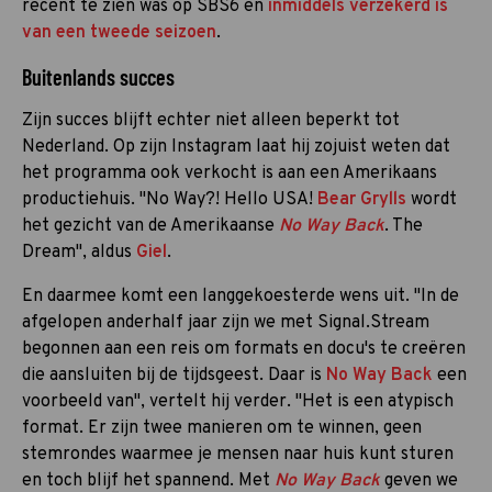
recent te zien was op SBS6 en
inmiddels verzekerd is
van een tweede seizoen
.
Buitenlands succes
Zijn succes blijft echter niet alleen beperkt tot
Nederland. Op zijn Instagram laat hij zojuist weten dat
het programma ook verkocht is aan een Amerikaans
productiehuis. "No Way?! Hello USA!
Bear Grylls
wordt
het gezicht van de Amerikaanse
No Way Back
. The
Dream", aldus
Giel
.
En daarmee komt een langgekoesterde wens uit. "In de
afgelopen anderhalf jaar zijn we met Signal.Stream
begonnen aan een reis om formats en docu's te creëren
die aansluiten bij de tijdsgeest. Daar is
No Way Back
een
voorbeeld van", vertelt hij verder. "Het is een atypisch
format. Er zijn twee manieren om te winnen, geen
stemrondes waarmee je mensen naar huis kunt sturen
en toch blijf het spannend. Met
No Way Back
geven we