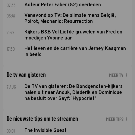
07:33
Acteur Peter Faber (82) overleden
06:47
Vanavond op TV: De slimste mens België,
Poirot, Mechanic: Resurrection
21:48
Kijkers B&B Vol Liefde gruwelen van Fred en
moedigen Yvonne aan
17:30
Het leven en de carrière van Jerney Kaagman
in beeld
De tv van gisteren
MEER TV
7 AUG
De TV van gisteren: De Bondgenoten-kijkers
halen uit naar Anouk, Diederik en Dominique
na besluit over Sayf: 'Hypocriet'
De nieuwste tips om te streamen
MEER TIPS
09:01
The Invisible Guest