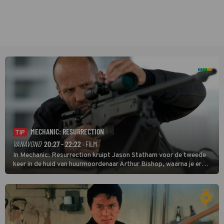
MECHANIC: RESURRECTION
TIP
VANAVOND
20:27 - 22:22
· FILM
In Mechanic: Resurrection kruipt Jason Statham voor de tweede
keer in de huid van huurmoordenaar Arthur Bishop, waarna je er
donder op kunt zeggen dat er van Bishops geplande pensioen niet
veel terechtkomt.