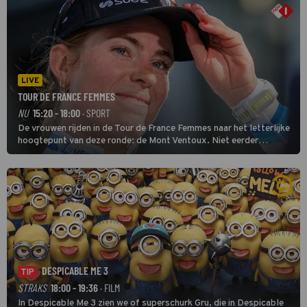
LIVE
TOUR DE FRANCE FEMMES
NU
15:20 - 18:00
· SPORT
De vrouwen rijden in de Tour de France Femmes naar het letterlijke
hoogtepunt van deze ronde: de Mont Ventoux. Niet eerder
finishten de vrouwen voor deze koers op deze kale col uit de
buitencategorie. De aanloop naar de slotklim is vlak.
DESPICABLE ME 3
TIP
STRAKS
18:00 - 19:36
· FILM
In Despicable Me 3 zien we of superschurk Gru, die in Despicable