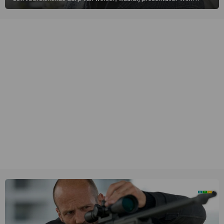
Daniëls de kijkers meeneemt op reis door de tijd aan de hand van
unieke amateurbeelden uit verschillende decennia. (HH)