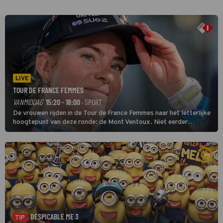
LIVE
TOUR DE FRANCE FEMMES
VANMIDDAG
15:20 - 18:00
· SPORT
De vrouwen rijden in de Tour de France Femmes naar het letterlijke
hoogtepunt van deze ronde: de Mont Ventoux. Niet eerder
finishten de vrouwen voor deze koers op deze kale col uit de
buitencategorie. De aanloop naar de slotklim is vlak.
DESPICABLE ME 3
TIP