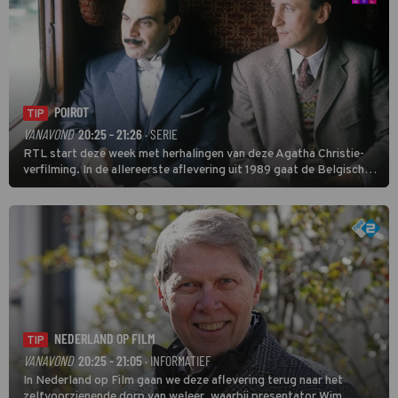
POIROT
TIP
VANAVOND
20:25 - 21:26
· SERIE
RTL start deze week met herhalingen van deze Agatha Christie-
verfilming. In de allereerste aflevering uit 1989 gaat de Belgische
speurder op zoek naar een vermiste kok. Poirot raakt al snel
verwikkeld in een moordzaak. (HH)
NEDERLAND OP FILM
TIP
VANAVOND
20:25 - 21:05
· INFORMATIEF
In Nederland op Film gaan we deze aflevering terug naar het
zelfvoorzienende dorp van weleer, waarbij presentator Wim