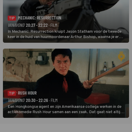
MECHANIC: RESURRECTION
TIP
VANAVOND
20:27 - 22:22
· FILM
In Mechanic: Resurrection kruipt Jason Statham voor de tweede
keer in de huid van huurmoordenaar Arthur Bishop, waarna je er
donder op kunt zeggen dat er van Bishops geplande pensioen niet
veel terechtkomt.
RUSH HOUR
TIP
VANAVOND
20:30 - 22:26
· FILM
Een Hongkongse agent en zijn Amerikaanse collega werken in de
actiekomedie Rush Hour samen aan een zaak. Dat gaat niet altijd
van een leien dakje.