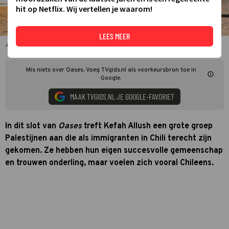
hit op Netflix. Wij vertellen je waarom!
LEES MEER
Kefah Allush in Oases
Mis niets over Oases. Voeg TVgids.nl als voorkeursbron toe in
Google.
MAAK TVGIDS.NL JE GOOGLE-FAVORIET
In dit slot van
Oases
treft Kefah Allush een grote groep
Palestijnen aan die als immigranten in Chili terecht zijn
gekomen. Ze hebben hun eigen succesvolle gemeenschap
en trouwen onderling, maar voelen zich vooral Chileens.