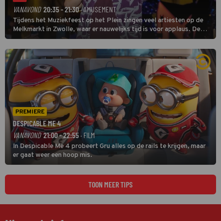
VANAVOND
20:35 - 21:30
· AMUSEMENT
Tijdens het Muziekfeest op het Plein zingen veel artiesten op de
Melkmarkt in Zwolle, waar er nauwelijks tijd is voor applaus. De
grootste namen zijn André Hazes, Jannes, René Froger en
natuurlijk Rutger van Barneveld met zijn hit Zwoele Zomernachten.
PREMIERE
DESPICABLE ME 4
VANAVOND
21:00 - 22:55
· FILM
In Despicable Me 4 probeert Gru alles op de rails te krijgen, maar
er gaat weer een hoop mis.
TOON MEER TIPS