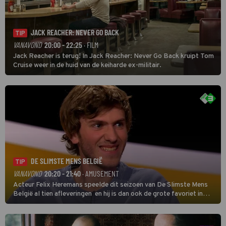
JACK REACHER: NEVER GO BACK
TIP
VANAVOND
20:00 - 22:25
· FILM
Jack Reacher is terug! In Jack Reacher: Never Go Back kruipt Tom
Cruise weer in de huid van de keiharde ex-militair.
DE SLIMSTE MENS BELGIË
TIP
VANAVOND
20:20 - 21:40
· AMUSEMENT
Acteur Felix Heremans speelde dit seizoen van De Slimste Mens
België al tien afleveringen en hij is dan ook de grote favoriet in
deze seizoensfinale. En er is Nederlandse inbreng, want komiek
Soundos El Ahmadi neemt plaats aan de jurytafel.