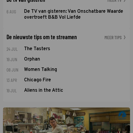
6 AUG
De TV van gisteren: Van Onschatbare Waarde
overtroeft B&B Vol Liefde
De nieuwste tips om te streamen
MEER TIPS
24 JUL
The Tasters
19 JUN
Orphan
08 JUN
Women Talking
13 APR
Chicago Fire
19 JUL
Aliens in the Attic