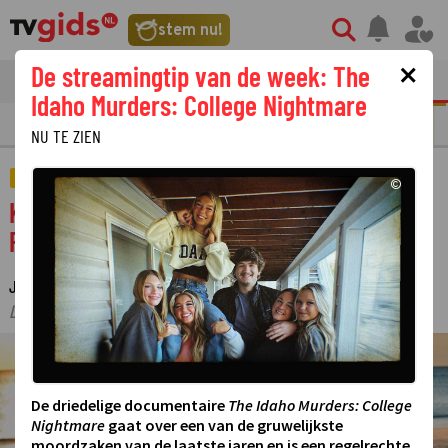
stem nu!
×
De streamingtip van de week: The
tvgids
streaming
nieuws
Idaho Murders: College Nightmare
N
REALITY
SERIE
FILM
STREAMING
GOUDEN TELEVIZIER-RING
NU TE ZIEN
AMUSEMENT
©
Kefah Allush spreekt met een grote groep
Palestijnen in Chili in slotaflevering Oases
JUDITH REGELING
22 JULI 2024 14:45
·
·
LAATSTE UPDATE:
23-07-24 11:36
©
De driedelige documentaire
The Idaho Murders: College
Nightmare
gaat over een van de gruwelijkste
moordzaken van de laatste jaren en is een regelrechte