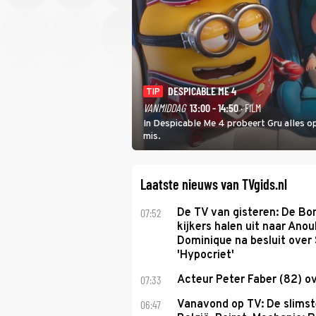
DESPICABLE ME 4
TIP
VANMIDDAG
13:00 - 14:50
· FILM
In Despicable Me 4 probeert Gru alles op
mis.
Laatste nieuws van TVgids.nl
07:52
De TV van gisteren: De B
kijkers halen uit naar Anou
Dominique na besluit over 
'Hypocriet'
07:33
Acteur Peter Faber (82) o
06:47
Vanavond op TV: De slims