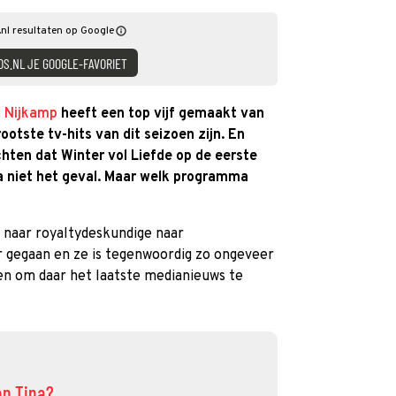
nl resultaten op Google
DS.NL JE GOOGLE-FAVORIET
a Nijkamp
heeft een top vijf gemaakt van
otste tv-hits van dit seizoen zijn. En
ten dat Winter vol Liefde op de eerste
na niet het geval. Maar welk programma
 naar royaltydeskundige naar
r gegaan en ze is tegenwoordig zo ongeveer
ien om daar het laatste medianieuws te
an Tina?