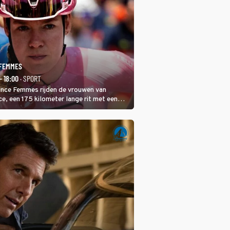
 FEMMES
- 18:00
· SPORT
rance Femmes rijden de vrouwen van
ce, een 175 kilometer lange rit met een
 in het midden. Dat is mogelijk niet de
is, dat is de temperatuur. Het kan in Nice
eet worden.