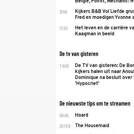
België, Poirot, Mechanic: 
21:48
Kijkers B&B Vol Liefde gr
Fred en moedigen Yvonne 
17:30
Het leven en de carrière v
Kaagman in beeld
De tv van gisteren
7 AUG
De TV van gisteren: De B
kijkers halen uit naar Anou
Dominique na besluit over 
'Hypocriet'
De nieuwste tips om te streamen
00:05
Hoard
20 FEB
The Housemaid