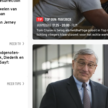
Resurrection
uwelen van
aan
TOP GUN: MAVERICK
TIP
an Jerney
VANMIDDAG
17:25 - 20:00
· FILM
Tom Cruise is terug als heldhaftige piloot in Top 
lichting vliegers klaarstoomt voor het echte werk
MEER TV
ondgenoten-
k, Diederik en
Sayf:
MEER TIPS