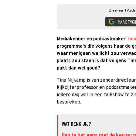
Zie meer TVgids.
MAAK TVGI
Mediakenner en podcastmaker
Tin
programma's die volgens haar de gro
waar menigeen wellicht zou verwach
plaats zou staan is dat volgens Ti
pakt dan wel goud?
Tina Nijkamp is van zenderdirecteur
kijkcijferprofessor en podcastmake
iedere dag wel in een talkshow te z
bespreken.
WAT DENK JIJ?
Ben je het eens met de keuze v