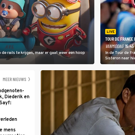
LIVE
TOUR DE FRANCE
VANMIDDAG
15:45 
 de rails te krijgen, maar er gaat weer een hoop
In de Tour de F
Sisteron naar Ni
geleidelijke klim
zwaarste hindern
namelijk bloedh
MEER NIEUWS
ondgenoten-
k, Diederik en
Sayf:
verleden
te mens