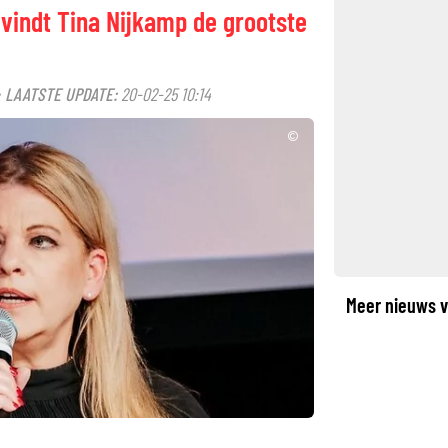
vindt Tina Nijkamp de grootste
LAATSTE UPDATE:
20-02-25 10:14
·
©
Meer nieuws v