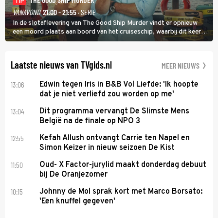
TIP
VANAVOND
21:00 - 21:55
· SERIE
In de slotaflevering van The Good Ship Murder vindt er opnieuw
een moord plaats aan boord van het cruiseschip, waarbij dit keer
een bemanningslid het slachtoffer is en kapitein Marlowe de dader
lijkt te zijn.
Laatste nieuws van TVgids.nl
MEER NIEUWS
13:06
Edwin tegen Iris in B&B Vol Liefde: 'Ik hoopte
dat je niet verliefd zou worden op me'
13:04
Dit programma vervangt De Slimste Mens
België na de finale op NPO 3
12:55
Kefah Allush ontvangt Carrie ten Napel en
Simon Keizer in nieuw seizoen De Kist
11:50
Oud- X Factor-jurylid maakt donderdag debuut
bij De Oranjezomer
10:15
Johnny de Mol sprak kort met Marco Borsato:
'Een knuffel gegeven'