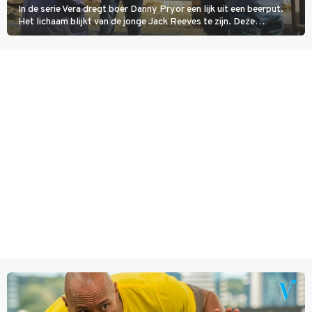
In de serie Vera dregt boer Danny Pryor een lijk uit een beerput.
Het lichaam blijkt van de jonge Jack Reeves te zijn. Deze
homoseksuele woonwagenbewoner had gebroken met zijn familie
en verliet het kamp met slaande ruzie.