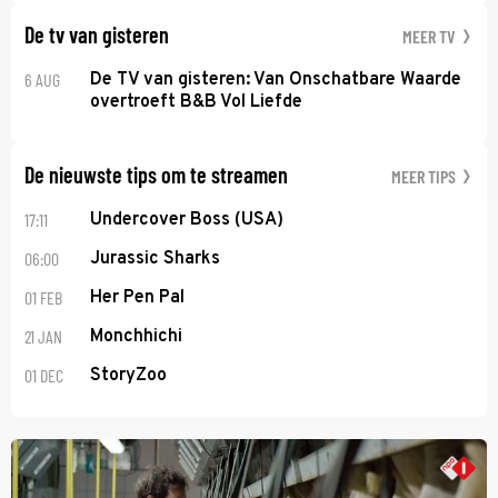
De tv van gisteren
MEER TV
6 AUG
De TV van gisteren: Van Onschatbare Waarde
overtroeft B&B Vol Liefde
De nieuwste tips om te streamen
MEER TIPS
17:11
Undercover Boss (USA)
06:00
Jurassic Sharks
01 FEB
Her Pen Pal
21 JAN
Monchhichi
01 DEC
StoryZoo