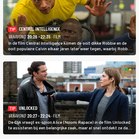
CENTRAL INTELLIGENCE
TIP
VANAVOND
20:26 - 22:35
· FILM
In de film Central Intelligence komen de ooit dikke Robbie en de
ooit populaire Calvin elkaar jaren later weer tegen, waarbij Robbie,
inmiddels supergespierd en werkzaam voor de CIA, Calvins hulp
goed kan gebruiken.
UNLOCKED
TIP
VANAVOND
20:27 - 22:24
· FILM
De CIA vraagt ex-spion Alice (Noomi Rapace) in de film Unlocked
te assisteren bij een belangrijke zaak, maar al snel ontdekt ze dat
degene die haar aanstelde kwade bedoelingen heeft.