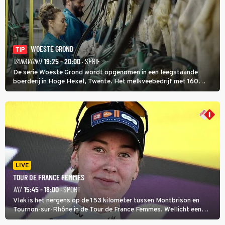
WOESTE GROND
TIP
VANAVOND
19:25 - 20:00
· SERIE
De serie Woeste Grond wordt opgenomen in een leegstaande
boerderij in Hoge Hexel, Twente. Het melkveebedrijf met 160
koeien moest sluiten, omdat het dicht bij een Natura 2000-gebied
ligt. In de serie heerst er een gevaarlijke veeziekte.
LIVE
TOUR DE FRANCE FEMMES
NU
15:45 - 18:00
· SPORT
Vlak is het nergens op de 153 kilometer tussen Montbrison en
Tournon-sur-Rhône in de Tour de France Femmes. Wellicht een
kans voor Nienke Vinke, die vorig jaar de witte trui won.