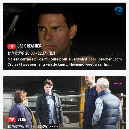
JACK REACHER
TIP
VANAVOND
20:00 - 22:17
· FILM
Na een carrière bij de militaire politie verdwijnt Jack Reacher (Tom
Cruise) twee jaar lang van de kaart. Niemand weet waar hij
uithangt, totdat moordverdachte James Barr naar hem vraagt.
VERA
TIP
VANAVOND
20:25 - 22:24
· SERIE