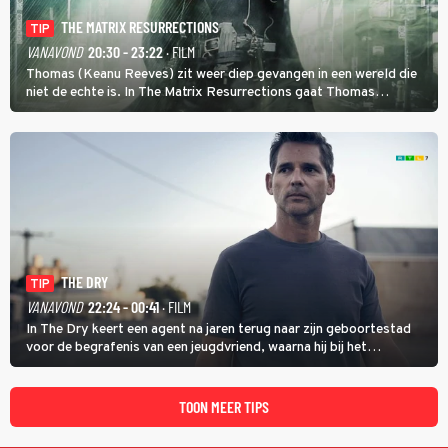
THE MATRIX RESURRECTIONS
TIP
VANAVOND
20:30 - 23:22
· FILM
Thomas (Keanu Reeves) zit weer diep gevangen in een wereld die
niet de echte is. In The Matrix Resurrections gaat Thomas
proberen uit deze schijnwereld te ontsnappen.
THE DRY
TIP
VANAVOND
22:24 - 00:41
· FILM
In The Dry keert een agent na jaren terug naar zijn geboortestad
voor de begrafenis van een jeugdvriend, waarna hij bij het
onderzoeken van diens dood een verband begint te vermoeden
met een oude zaak.
TOON MEER TIPS