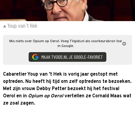
Youp van 't Hek
Mis niets over Opium op Oerol. Voeg TVgids.nl als voorkeursbron toe
in Google.
MAAK TVGIDS.NL JE GOOGLE-FAVORIET
Cabaretier Youp van ’t Hek is vorig jaar gestopt met
optreden. Nu heeft hij tijd om zelf optredens te bezoeken.
Met zijn vrouw Debby Petter bezoekt hij het festival
Oerol en in
Opium op Oerol
vertellen ze Cornald Maas wat
ze zoal zagen.