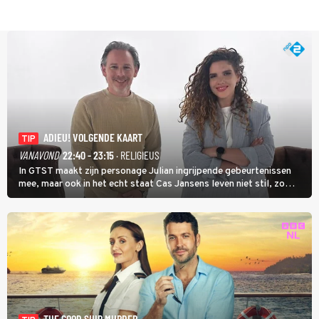
ADIEU! VOLGENDE KAART
TIP
VANAVOND
22:40 - 23:15
· RELIGIEUS
In GTST maakt zijn personage Julian ingrijpende gebeurtenissen
mee, maar ook in het echt staat Cas Jansens leven niet stil, zo
vertelt hij in Adieu! Volgende Kaart.
THE GOOD SHIP MURDER