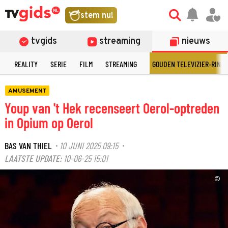
stem nu!
tvgids
streaming
nieuws
N
REALITY
SERIE
FILM
STREAMING
GOUDEN TELEVIZIER-RING
AMUSEMENT
Youp van 't Hek recenseert Oerol-optreden
in Opium op Oerol
BAS VAN THIEL
10 JUNI 2025 09:15
·
·
LAATSTE UPDATE:
10-06-25 15:01
©