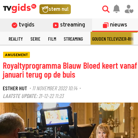
stem nu!
tvgids
streaming
nieuws
N
REALITY
SERIE
FILM
STREAMING
GOUDEN TELEVIZIER-RING
AMUSEMENT
Royaltyprogramma Blauw Bloed keert vanaf
januari terug op de buis
ESTHER HUT
11 NOVEMBER 2022 10:14
·
·
LAATSTE UPDATE:
21-12-22 11:23
©