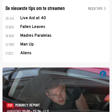
De nieuwste tips om te streamen
MEER TIPS
29 JUL
Live Aid at 40
21 NOV
Fallen Leaves
19 NOV
Madres Paralelas
27 MRT
Man Up
11 DEC
Aliens
MINORITY REPORT
TIP
VANAVOND
20:00 - 22:34
· FILM