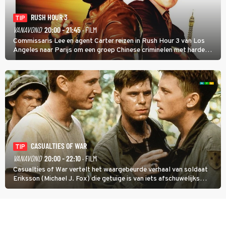
RUSH HOUR 3
TIP
VANAVOND
20:00 - 21:45
· FILM
Commissaris Lee en agent Carter reizen in Rush Hour 3 van Los
Angeles naar Parijs om een groep Chinese criminelen met harde
hand aan te pakken.
CASUALTIES OF WAR
TIP
VANAVOND
20:00 - 22:10
· FILM
Casualties of War vertelt het waargebeurde verhaal van soldaat
Eriksson (Michael J. Fox) die getuige is van iets afschuwelijks
tijdens de Vietnamoorlog. Hij besluit uit de school te klappen.