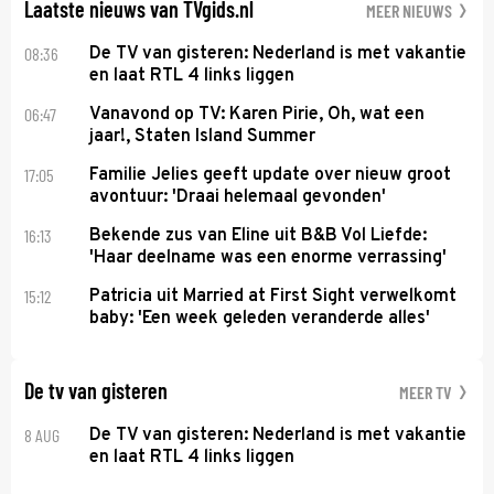
Laatste nieuws van TVgids.nl
MEER NIEUWS
08:36
De TV van gisteren: Nederland is met vakantie
en laat RTL 4 links liggen
06:47
Vanavond op TV: Karen Pirie, Oh, wat een
jaar!, Staten Island Summer
17:05
Familie Jelies geeft update over nieuw groot
avontuur: 'Draai helemaal gevonden'
16:13
Bekende zus van Eline uit B&B Vol Liefde:
'Haar deelname was een enorme verrassing'
15:12
Patricia uit Married at First Sight verwelkomt
baby: 'Een week geleden veranderde alles'
De tv van gisteren
MEER TV
8 AUG
De TV van gisteren: Nederland is met vakantie
en laat RTL 4 links liggen