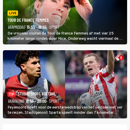
LIVE
TOUR DE FRANCE FEMMES
VANMIDDAG
15:55 - 18:55
· SPORT
De vrouwen sluiten de Tour de France Femmes af met vier 25
kilometer lange rondes door Nice. Onderweg wacht viermaal de
zware Col d'Èze. Aan de finish op de Promenade des Anglais krijgt
de eindwinnaar de laatste gele trui.
STUDIO SPORT VOETBAL
TIP
VANAVOND
18:55 - 20:00
· SPORT
Feyenoord hoeft voor de eerste wedstrijd van het seizoen niet ver
te reizen. Stadsgenoot Sparta speelt minder dan 7 kilometer
verderop. Feyenoord trok de Spaanse spits Nacho Ferri aan van
KVC Westerlo uit België.