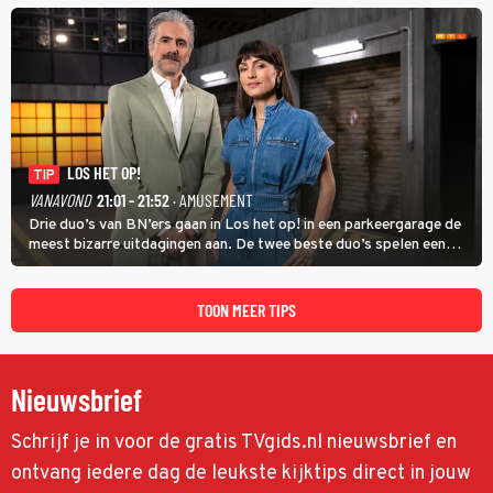
kinderen veilig laten opgroeien.
LOS HET OP!
TIP
VANAVOND
21:01 - 21:52
· AMUSEMENT
Drie duo’s van BN’ers gaan in Los het op! in een parkeergarage de
meest bizarre uitdagingen aan. De twee beste duo’s spelen een
onderlinge finale. Met in deze aflevering onder anderen cabaretiers
Nabil Aoulad Ayad en Annick Boer.
TOON MEER TIPS
Nieuwsbrief
Schrijf je in voor de gratis TVgids.nl nieuwsbrief en
ontvang iedere dag de leukste kijktips direct in jouw