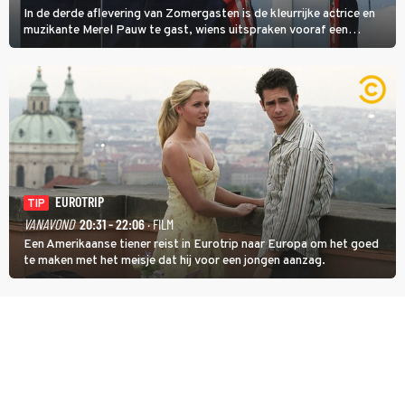
In de derde aflevering van Zomergasten is de kleurrijke actrice en
muzikante Merel Pauw te gast, wiens uitspraken vooraf een
boeiende avond beloven: 'Mijn ideale televisieavond is zoals mijn
identiteit: grenzeloos, absurd en vol angsten'.
EUROTRIP
TIP
VANAVOND
20:31 - 22:06
· FILM
Een Amerikaanse tiener reist in Eurotrip naar Europa om het goed
te maken met het meisje dat hij voor een jongen aanzag.