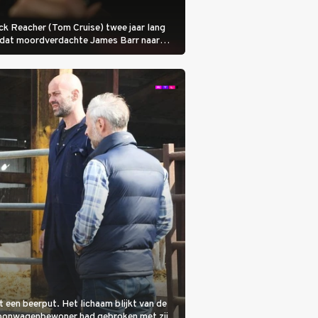
 Jack Reacher (Tom Cruise) twee jaar lang
otdat moordverdachte James Barr naar
it een beerput. Het lichaam blijkt van de
woonwagenbewoner had gebroken met zijn