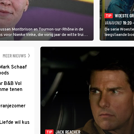
WOESTE G
TIP
VANAVOND
19:20 
 tussen Montbrison en Tournon-sur-Rhône in de
De serie Woeste
voor Nienke Vinke, die vorig jaar de witte trui
leegstaande boe
melkveebedrijf 
dicht bij een Na
een gevaarlijke 
MEER NIEUWS
 Mark Schaaf
loods
ar B&B Vol
romme tenen
Oranjezomer
Liefde wil kus
JACK REACHER
TIP