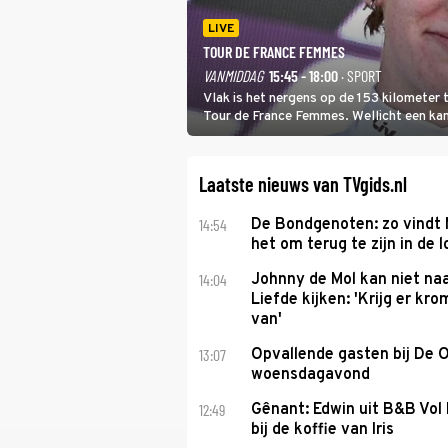
LIVE
TOUR DE FRANCE FEMMES
VANMIDDAG
15:45 - 18:00
· SPORT
Vlak is het nergens op de 153 kilometer
Tour de France Femmes. Wellicht een kans 
won.
Laatste nieuws van TVgids.nl
14:54
De Bondgenoten: zo vindt
het om terug te zijn in de 
14:04
Johnny de Mol kan niet na
Liefde kijken: 'Krijg er k
van'
13:07
Opvallende gasten bij De 
woensdagavond
12:49
Gênant: Edwin uit B&B Vol 
bij de koffie van Iris