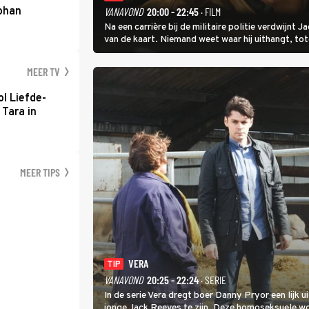
Johan
VANAVOND
20:00 - 22:45
· FILM
Na een carrière bij de militaire politie verdwijnt
van de kaart. Niemand weet waar hij uithangt, t
hem vraagt.
MEER TV
l Liefde-
 Tara in
MEER TIPS
VERA
TIP
VANAVOND
20:25 - 22:24
· SERIE
In de serie Vera dregt boer Danny Pryor een lijk u
jonge Jack Reeves te zijn. Deze homoseksuele 