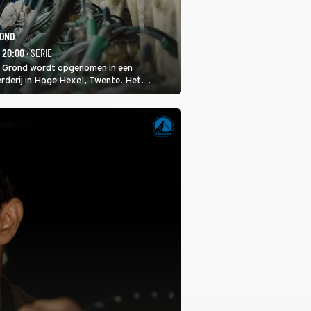
ROND
- 20:00
· SERIE
 Grond wordt opgenomen in een
rderij in Hoge Hexel, Twente. Het
met 160 koeien moest sluiten, omdat het
tura 2000-gebied ligt. In de serie heerst er
veeziekte.