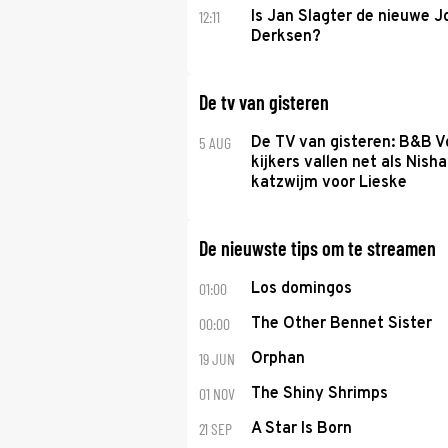
12:11
Is Jan Slagter de nieuwe 
Derksen?
De tv van gisteren
5 AUG
De TV van gisteren: B&B Vo
kijkers vallen net als Nisha
katzwijm voor Lieske
De nieuwste tips om te streamen
01:00
Los domingos
00:00
The Other Bennet Sister
19 JUN
Orphan
01 NOV
The Shiny Shrimps
21 SEP
A Star Is Born