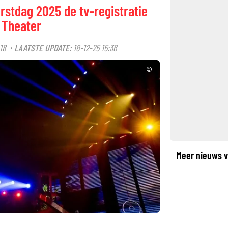
stdag 2025 de tv-registratie
t Theater
18
LAATSTE UPDATE:
18-12-25 15:36
·
©
Meer nieuws v