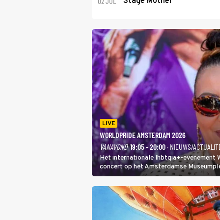
02 JUL
Stage Mother
LIVE
WORLDPRIDE AMSTERDAM 2026
VANAVOND
19:05 - 20:00
· NIEUWS/ACTUALIT
Het internationale lhbtqia+-evenement
concert op het Amsterdamse Museumplein
In de jaren 90 veroverde ze de wereld al