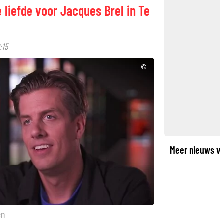
 liefde voor Jacques Brel in Te
:15
©
Meer nieuws v
en