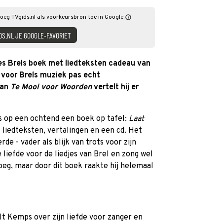
oeg TVgids.nl als voorkeursbron toe in Google.
DS.NL JE GOOGLE-FAVORIET
s Brels boek met liedteksten cadeau van
e voor Brels muziek pas echt
van
Te Mooi voor Woorden
vertelt hij er
 op een ochtend een boek op tafel:
Laat
liedteksten, vertalingen en een cd. Het
de - vader als blijk van trots voor zijn
liefde voor de liedjes van Brel en zong wel
kroeg, maar door dit boek raakte hij helemaal
t Kemps over zijn liefde voor zanger en