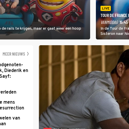
LIVE
TOUR DE FRANCE
VANMIDDAG
15:45 
 de rails te krijgen, maar er gaat weer een hoop
In de Tour de F
Sisteron naar Ni
geleidelijke klim
zwaarste hindern
namelijk bloedh
MEER NIEUWS
ondgenoten-
k, Diederik en
Sayf:
verleden
te mens
Resurrection
uwelen van
aan