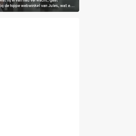
wat hij ervan had verwacht, gaat
bij de hippe webwinkel van Jules, wat een