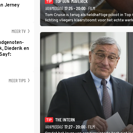
TOP GUN: MAVERICK
TIP
an Jerney
VANMIDDAG
17:25 - 20:00
· FILM
Tom Cruise is terug als heldhaftige piloot in Top 
lichting vliegers klaarstoomt voor het echte werk
MEER TV
ondgenoten-
k, Diederik en
Sayf:
MEER TIPS
THE INTERN
TIP
VANMIDDAG
17:27 - 20:00
· FILM