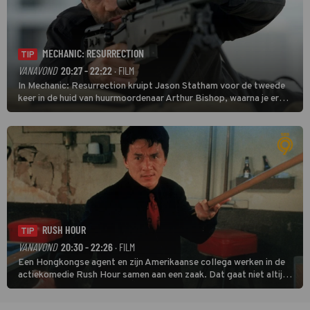
MECHANIC: RESURRECTION
TIP
VANAVOND
20:27 - 22:22
· FILM
In Mechanic: Resurrection kruipt Jason Statham voor de tweede
keer in de huid van huurmoordenaar Arthur Bishop, waarna je er
donder op kunt zeggen dat er van Bishops geplande pensioen niet
veel terechtkomt.
RUSH HOUR
TIP
VANAVOND
20:30 - 22:26
· FILM
Een Hongkongse agent en zijn Amerikaanse collega werken in de
actiekomedie Rush Hour samen aan een zaak. Dat gaat niet altijd
van een leien dakje.