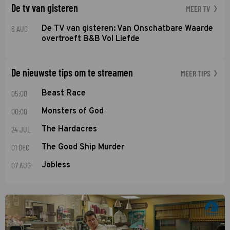
De tv van gisteren
MEER TV
6 AUG
De TV van gisteren: Van Onschatbare Waarde
overtroeft B&B Vol Liefde
De nieuwste tips om te streamen
MEER TIPS
05:00
Beast Race
00:00
Monsters of God
24 JUL
The Hardacres
01 DEC
The Good Ship Murder
07 AUG
Jobless