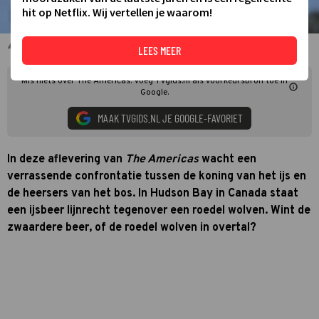
hit op Netflix. Wij vertellen je waarom!
Roedel wolven in The Americas
LEES MEER
Mis niets over The Americas. Voeg TVgids.nl als voorkeursbron toe in
Google.
MAAK TVGIDS.NL JE GOOGLE-FAVORIET
In deze aflevering van
The Americas
wacht een
verrassende confrontatie tussen de koning van het ijs en
de heersers van het bos. In Hudson Bay in Canada staat
een ijsbeer lijnrecht tegenover een roedel wolven. Wint de
zwaardere beer, of de roedel wolven in overtal?