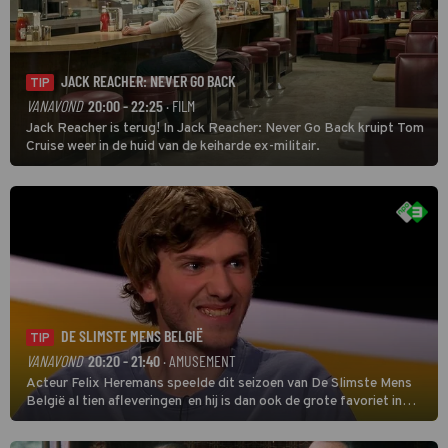
JACK REACHER: NEVER GO BACK
TIP
VANAVOND
20:00 - 22:25
· FILM
Jack Reacher is terug! In Jack Reacher: Never Go Back kruipt Tom
Cruise weer in de huid van de keiharde ex-militair.
DE SLIMSTE MENS BELGIË
TIP
VANAVOND
20:20 - 21:40
· AMUSEMENT
Acteur Felix Heremans speelde dit seizoen van De Slimste Mens
België al tien afleveringen en hij is dan ook de grote favoriet in
deze seizoensfinale. En er is Nederlandse inbreng, want komiek
Soundos El Ahmadi neemt plaats aan de jurytafel.