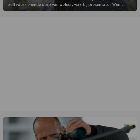
zelfvoorzienende dorp van weleer, waarbij presentator Wim
Daniëls de kijkers meeneemt op reis door de tijd aan de hand van
unieke amateurbeelden uit verschillende decennia. (HH)