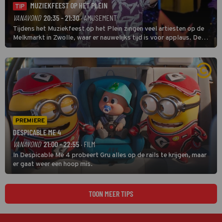
MUZIEKFEEST OP HET PLEIN
TIP
VANAVOND
20:35 - 21:30
· AMUSEMENT
Tijdens het Muziekfeest op het Plein zingen veel artiesten op de
Melkmarkt in Zwolle, waar er nauwelijks tijd is voor applaus. De
grootste namen zijn André Hazes, Jannes, René Froger en
natuurlijk Rutger van Barneveld met zijn hit Zwoele Zomernachten.
PREMIERE
DESPICABLE ME 4
VANAVOND
21:00 - 22:55
· FILM
In Despicable Me 4 probeert Gru alles op de rails te krijgen, maar
er gaat weer een hoop mis.
TOON MEER TIPS