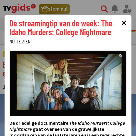
stem nu!
×
De streamingtip van de week: The
tvgids
streaming
nieuws
Idaho Murders: College Nightmare
N
REALITY
SERIE
FILM
STREAMING
GOUDEN TELEVIZIER-RING
NU TE ZIEN
AMUSEMENT
©
Een ijsbeer komt oog in oog te staan met
een roedel wolven in The Americas
JUDITH REGELING
1 AUGUSTUS 2025 12:19
·
©
De driedelige documentaire
The Idaho Murders: College
Nightmare
gaat over een van de gruwelijkste
moordzaken van de laatste jaren en is een regelrechte