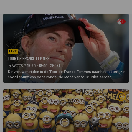
LIVE
TOUR DE FRANCE FEMMES
VANMIDDAG
15:20 - 18:00
· SPORT
De vrouwen rijden in de Tour de France Femmes naar het letterlijke
hoogtepunt van deze ronde: de Mont Ventoux. Niet eerder
finishten de vrouwen voor deze koers op deze kale col uit de
buitencategorie. De aanloop naar de slotklim is vlak.