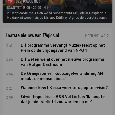
DESPICABLE ME 3
TIP
VANAVOND
18:05 - 20:00
· FILM
In Despicable Me 3 zien we of superschurk Gru, die in Despicable
Me dankzij weesmeisjes Margo, Edith en Agnes de overstap naar
het rechte pad maakte, ook op dat pad weet te blijven.
Laatste nieuws van TVgids.nl
MEER NIEUWS
14:47
Dit programma vervangt Muziekfeest op het
Plein op de vrijdagavond van NPO 1
14:09
Dit weten we al over het nieuwe programma
van Rutger Castricum
14:04
De Oranjezomer: 'Koopzegelverandering AH
maakt de mensen boos'
13:23
Wanneer keert Kassa weer terug op televisie?
13:06
Edwin tegen Iris in B&B Vol Liefde: 'Ik hoopte
dat je niet verliefd zou worden op me'