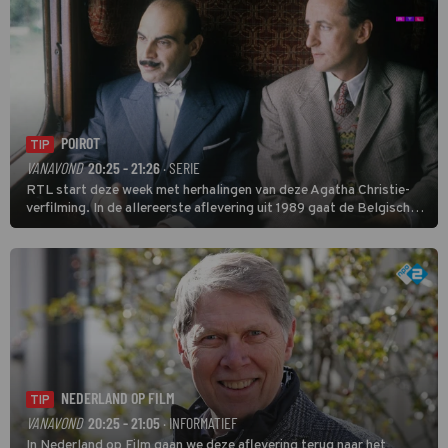
POIROT
TIP
VANAVOND
20:25 - 21:26
· SERIE
RTL start deze week met herhalingen van deze Agatha Christie-
verfilming. In de allereerste aflevering uit 1989 gaat de Belgische
speurder op zoek naar een vermiste kok. Poirot raakt al snel
verwikkeld in een moordzaak. (HH)
NEDERLAND OP FILM
TIP
VANAVOND
20:25 - 21:05
· INFORMATIEF
In Nederland op Film gaan we deze aflevering terug naar het