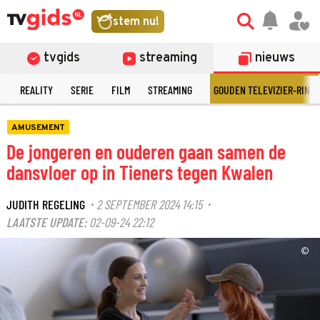
stem nu!
tvgids
streaming
nieuws
N
REALITY
SERIE
FILM
STREAMING
GOUDEN TELEVIZIER-RING
AMUSEMENT
De jongeren en ouderen gaan samen de
dansvloer op in Tieners tegen Kwalen
JUDITH REGELING
2 SEPTEMBER 2024 14:15
·
·
LAATSTE UPDATE:
02-09-24 22:12
©