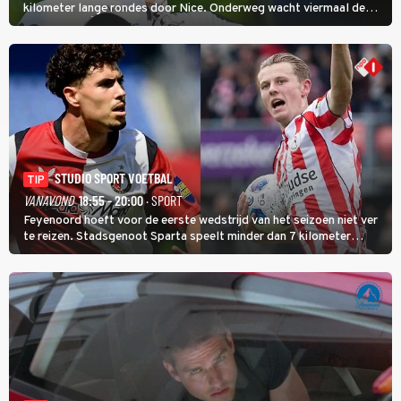
kilometer lange rondes door Nice. Onderweg wacht viermaal de
zware Col d'Èze. Aan de finish op de Promenade des Anglais krijgt
de eindwinnaar de laatste gele trui.
STUDIO SPORT VOETBAL
TIP
VANAVOND
18:55 - 20:00
· SPORT
Feyenoord hoeft voor de eerste wedstrijd van het seizoen niet ver
te reizen. Stadsgenoot Sparta speelt minder dan 7 kilometer
verderop. Feyenoord trok de Spaanse spits Nacho Ferri aan van
KVC Westerlo uit België.