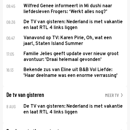
08:45
Wilfred Genee informeert in Mi dushi naar
liefdesleven Frogers: ‘Werkt alles nog?’
08:36
De TV van gisteren: Nederland is met vakantie
en laat RTL 4 links liggen
06:47
Vanavond op TV: Karen Pirie, Oh, wat een
jaar!, Staten Island Summer
17:05
Familie Jelies geeft update over nieuw groot
avontuur: 'Draai helemaal gevonden'
16:13
Bekende zus van Eline uit B&B Vol Liefde:
'Haar deelname was een enorme verrassing'
De tv van gisteren
MEER TV
8 AUG
De TV van gisteren: Nederland is met vakantie
en laat RTL 4 links liggen