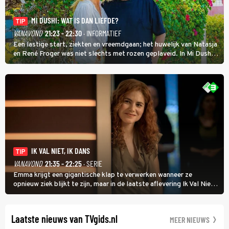
MI DUSHI: WAT IS DAN LIEFDE?
TIP
VANAVOND
21:23 - 22:30
· INFORMATIEF
Een lastige start, ziekten en vreemdgaan; het huwelijk van Natasja
en René Froger was niet slechts met rozen geplaveid. In Mi Dushi:
Wat Is Dan Liefde? neemt Wilfred Genee het showbizzkoppel mee
uit vissen om het over de liefde te hebben.
IK VAL NIET, IK DANS
TIP
VANAVOND
21:35 - 22:25
· SERIE
Emma krijgt een gigantische klap te verwerken wanneer ze
opnieuw ziek blijkt te zijn, maar in de laatste aflevering Ik Val Niet,
Ik Dans laat ze zien dat ze niet van plan is op te geven, zelfs als ze
daarvoor een ingrijpende operatie moet ondergaan.
Laatste nieuws van TVgids.nl
MEER NIEUWS