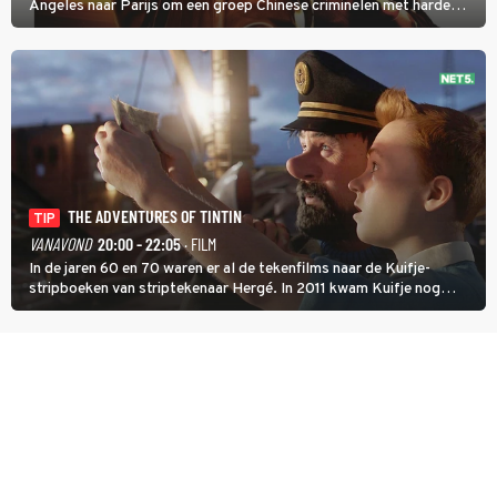
Angeles naar Parijs om een groep Chinese criminelen met harde
hand aan te pakken.
THE ADVENTURES OF TINTIN
TIP
VANAVOND
20:00 - 22:05
· FILM
In de jaren 60 en 70 waren er al de tekenfilms naar de Kuifje-
stripboeken van striptekenaar Hergé. In 2011 kwam Kuifje nog
meer tot leven in The Adventures of Tintin van Steven Spielberg.