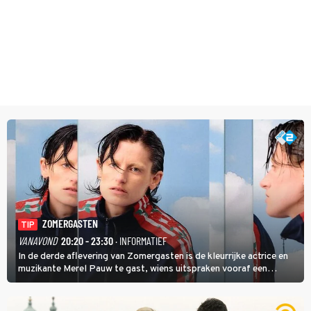
ZOMERGASTEN
TIP
VANAVOND
20:20 - 23:30
· INFORMATIEF
In de derde aflevering van Zomergasten is de kleurrijke actrice en
muzikante Merel Pauw te gast, wiens uitspraken vooraf een
boeiende avond beloven: 'Mijn ideale televisieavond is zoals mijn
identiteit: grenzeloos, absurd en vol angsten'.