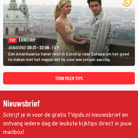
EUROTRIP
TIP
VANAVOND
20:31 - 22:06
· FILM
Een Amerikaanse tiener reist in Eurotrip naar Europa om het goed
te maken met het meisje dat hij voor een jongen aanzag.
TOON MEER TIPS
Nieuwsbrief
Schrijf je in voor de gratis TVgids.nl nieuwsbrief en
ontvang iedere dag de leukste kijktips direct in jouw
mailbox!