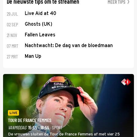
De nieuwste tips om te streamen
MEER TIPS
29 JUL
Live Aid at 40
02 SEP
Ghosts (UK)
21 NOV
Fallen Leaves
07 MRT
Nachtwacht: De dag van de bloedmaan
27 MRT
Man Up
LIVE
TOUR DE FRANCE FEMMES
VANMIDDAG
15:55 - 18:55
· SPORT
De vrouwen sluiten de Tour de France Femmes af met vier 25