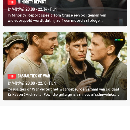
MINORITY REPORT
TIP
VANAVOND
20:00 - 22:34
· FILM
In Minority Report speelt Tom Cruise een politieman van
wie voorspeld wordt dat hij zelf een moord zal plegen.
CASUALTIES OF WAR
TIP
VANAVOND
20:00 - 22:10
· FILM
Casualties of War vertelt het waargebeurde verhaal van soldaat
Eriksson (Michael J. Fox) die getuige is van iets afschuwelijks
tijdens de Vietnamoorlog. Hij besluit uit de school te klappen.