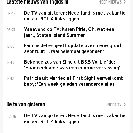
Laatste nieuws van TVgids.nl
MEER NIEUWS
08:36
De TV van gisteren: Nederland is met vakantie
en laat RTL 4 links liggen
06:47
Vanavond op TV: Karen Pirie, Oh, wat een
jaar!, Staten Island Summer
17:05
Familie Jelies geeft update over nieuw groot
avontuur: 'Draai helemaal gevonden'
16:13
Bekende zus van Eline uit B&B Vol Liefde:
'Haar deelname was een enorme verrassing'
15:12
Patricia uit Married at First Sight verwelkomt
baby: 'Een week geleden veranderde alles'
De tv van gisteren
MEER TV
8 AUG
De TV van gisteren: Nederland is met vakantie
en laat RTL 4 links liggen