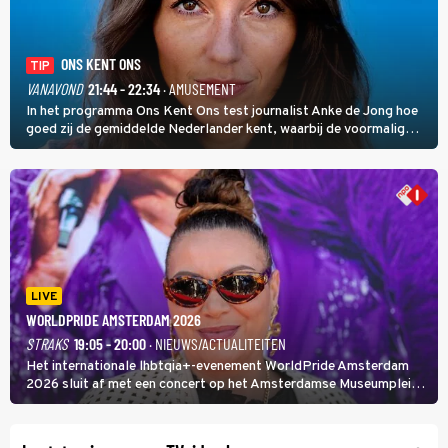
ONS KENT ONS
TIP
VANAVOND
21:44 - 22:34
· AMUSEMENT
In het programma Ons Kent Ons test journalist Anke de Jong hoe
goed zij de gemiddelde Nederlander kent, waarbij de voormalig
hoofdredacteur van modebladen Glamour en Elle het samen met
rapper Keizer opneemt tegen Edson da Graça en Marc-Marie
Huijbregts.
LIVE
WORLDPRIDE AMSTERDAM 2026
STRAKS
19:05 - 20:00
· NIEUWS/ACTUALITEITEN
Het internationale lhbtqia+-evenement WorldPride Amsterdam
2026 sluit af met een concert op het Amsterdamse Museumplein.
Anita Doth is een van de optredende artiesten. In de jaren 90
veroverde ze de wereld als zangeres van 2Unlimited.