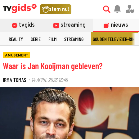
stem nu!
tvgids
streaming
nieuws
N
REALITY
SERIE
FILM
STREAMING
GOUDEN TELEVIZIER-RING
AMUSEMENT
Waar is Jan Kooijman gebleven?
IRMA TOMAS
14 APRIL 2026 16:49
·