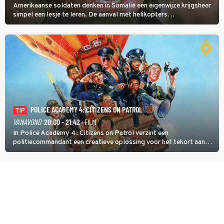
Amerikaanse soldaten denken in Somalië een eigenwijze krijgsheer
simpel een lesje te leren. De aanval met helikopters
verloopt in Black Hawk down dramatisch.
POLICE ACADEMY 4: CITIZENS ON PATROL
TIP
VANAVOND
20:00 - 21:42
· FILM
In Police Academy 4: Citizens on Patrol verzint een
politiecommandant een creatieve oplossing voor het tekort aan
agenten.