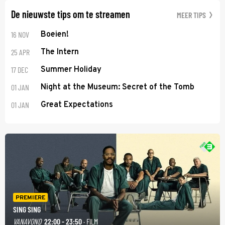
De nieuwste tips om te streamen
MEER TIPS
16 NOV
Boeien!
25 APR
The Intern
17 DEC
Summer Holiday
01 JAN
Night at the Museum: Secret of the Tomb
01 JAN
Great Expectations
PREMIERE
SING SING
VANAVOND
22:00 - 23:50
· FILM