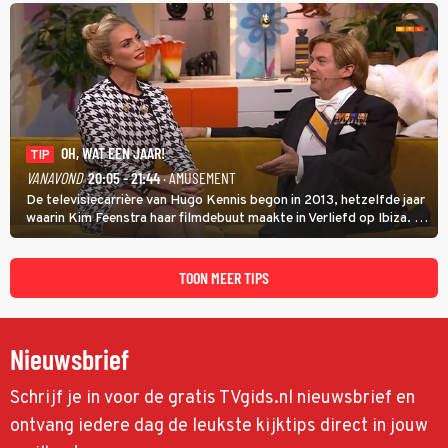
OH, WAT EEN JAAR!
TIP
VANAVOND
20:05 - 21:44
· AMUSEMENT
De televisiecarrière van Hugo Kennis begon in 2013, hetzelfde jaar
waarin Kim Feenstra haar filmdebuut maakte in Verliefd op Ibiza. In
Oh, Wat een Jaar! wordt duidelijk wat ze nog meer weten van het
jaar waarin ze allebei eindtwintigers waren.
TOON MEER TIPS
Nieuwsbrief
Schrijf je in voor de gratis TVgids.nl nieuwsbrief en
ontvang iedere dag de leukste kijktips direct in jouw