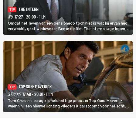
THE INTERN
TIP
NU
17:27 - 20:00
· FILM
Omdat het leven van een pensionado toch niet is wat hij ervan had
verwacht, gaat weduwnaar Ben in de film The Intern stage lopen
bij de hippe webwinkel van Jules, wat een gouden zet blijkt te zijn.
TOP GUN: MAVERICK
TIP
STRAKS
17:48 - 20:01
· FILM
Tom Cruise is terug als heldhaftige piloot in Top Gun: Maverick
waarin hij een nieuwe lichting vliegers klaarstoomt voor het echte
werk.