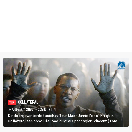
COLLATERAL
TIP
VANAVOND
20:01 - 22:10
· FILM
De doorgewinterde taxichauffeur Max (Jamie Foxx) krijgt in
Collateral een absolute ‘bad guy’ als passagier. Vincent (Tom
Cruise) heeft hem nodig om hem de stad door te loodsen om een
wel heel lugubere reden.