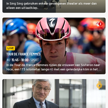
In Sing Sing gebruiken enkele gevangenen theater als meer dan
alleen een uitlaatklep.
LIVE
TOUR DE FRANCE FEMMES
NU
15:45 - 18:00
· SPORT
In de Tour de France Femmes rijden de vrouwen van Sisteron naar
Nice, een 175 kilometer lange rit met een geleidelijke klim in het
midden. Dat is mogelijk niet de zwaarste hindernis, dat is de
temperatuur. Het kan in Nice namelijk bloedheet worden.