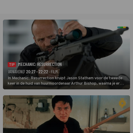
MECHANIC: RESURRECTION
TIP
VANAVOND
20:27 - 22:22
· FILM
In Mechanic: Resurrection kruipt Jason Statham voor de tweede
keer in de huid van huurmoordenaar Arthur Bishop, waarna je er
donder op kunt zeggen dat er van Bishops geplande pensioen niet
veel terechtkomt.