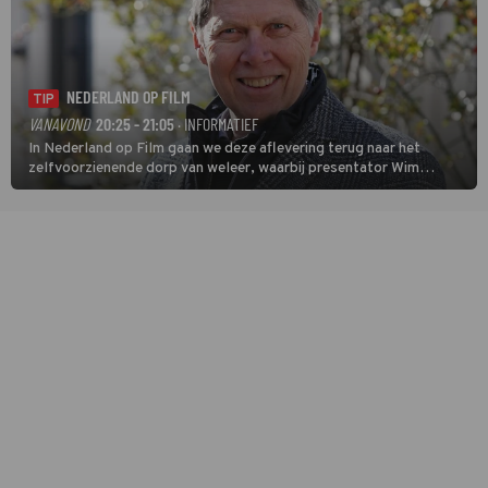
NEDERLAND OP FILM
TIP
VANAVOND
20:25 - 21:05
· INFORMATIEF
In Nederland op Film gaan we deze aflevering terug naar het
zelfvoorzienende dorp van weleer, waarbij presentator Wim
Daniëls de kijkers meeneemt op reis door de tijd aan de hand van
unieke amateurbeelden uit verschillende decennia. (HH)