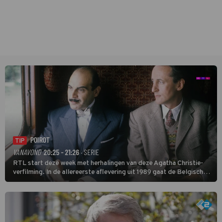
POIROT
TIP
VANAVOND
20:25 - 21:26
· SERIE
RTL start deze week met herhalingen van deze Agatha Christie-
verfilming. In de allereerste aflevering uit 1989 gaat de Belgische
speurder op zoek naar een vermiste kok. Poirot raakt al snel
verwikkeld in een moordzaak. (HH)