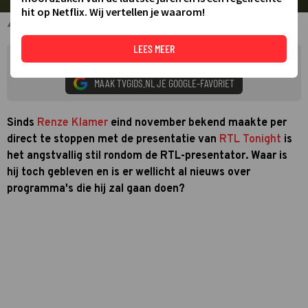
hit op Netflix. Wij vertellen je waarom!
Renze Klamer
LEES MEER
Zie meer TVgids.nl resultaten op Google
MAAK TVGIDS.NL JE GOOGLE-FAVORIET
Sinds
Renze Klamer
eind november bekend maakte per
direct te stoppen met de presentatie van
RTL Tonight
is
het angstvallig stil rondom de RTL-presentator. Waar is
hij toch gebleven en is er wellicht al nieuws over
programma's die hij zal gaan
doen?