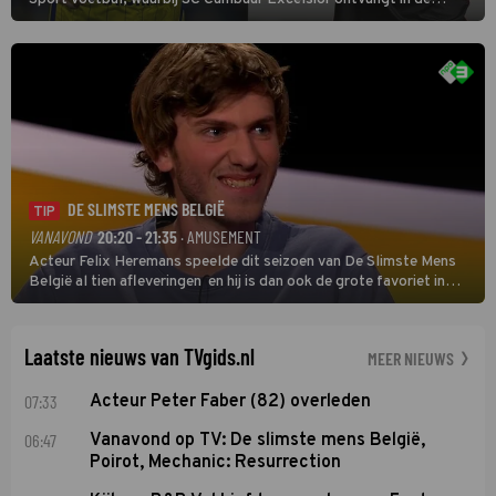
eerste wedstrijd van het nieuwe Eredivisieseizoen. De nieuwe
oefenmeester is Johan Plat en hij wil aanvallend voetballen.
DE SLIMSTE MENS BELGIË
TIP
VANAVOND
20:20 - 21:35
· AMUSEMENT
Acteur Felix Heremans speelde dit seizoen van De Slimste Mens
België al tien afleveringen en hij is dan ook de grote favoriet in
deze seizoensfinale. En er is Nederlandse inbreng, want komiek
Soundos El Ahmadi neemt plaats aan de jurytafel.
Laatste nieuws van TVgids.nl
MEER NIEUWS
07:33
Acteur Peter Faber (82) overleden
06:47
Vanavond op TV: De slimste mens België,
Poirot, Mechanic: Resurrection