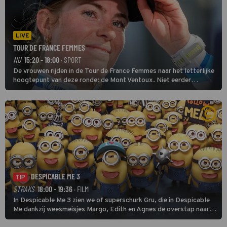
LIVE
TOUR DE FRANCE FEMMES
NU
15:20 - 18:00
· SPORT
De vrouwen rijden in de Tour de France Femmes naar het letterlijke
hoogtepunt van deze ronde: de Mont Ventoux. Niet eerder
finishten de vrouwen voor deze koers op deze kale col uit de
buitencategorie. De aanloop naar de slotklim is vlak.
DESPICABLE ME 3
TIP
STRAKS
18:00 - 19:36
· FILM
In Despicable Me 3 zien we of superschurk Gru, die in Despicable
Me dankzij weesmeisjes Margo, Edith en Agnes de overstap naar
het rechte pad maakte, ook op dat pad weet te blijven.