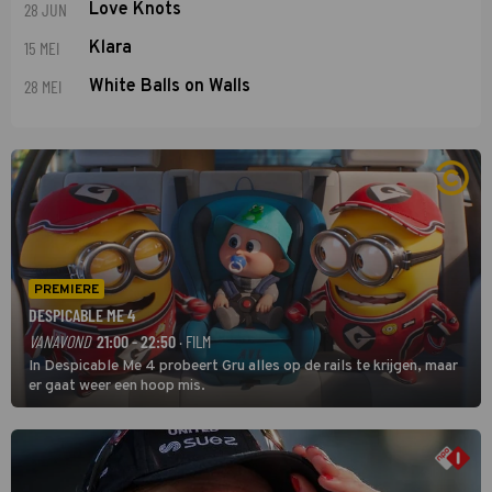
28 JUN
Love Knots
15 MEI
Klara
28 MEI
White Balls on Walls
PREMIERE
DESPICABLE ME 4
VANAVOND
21:00 - 22:50
· FILM
In Despicable Me 4 probeert Gru alles op de rails te krijgen, maar
er gaat weer een hoop mis.