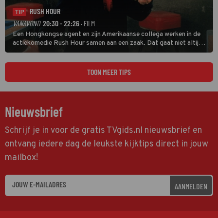
RUSH HOUR
TIP
VANAVOND
20:30 - 22:26
· FILM
Een Hongkongse agent en zijn Amerikaanse collega werken in de
actiekomedie Rush Hour samen aan een zaak. Dat gaat niet altijd
van een leien dakje.
TOON MEER TIPS
Nieuwsbrief
Schrijf je in voor de gratis TVgids.nl nieuwsbrief en
ontvang iedere dag de leukste kijktips direct in jouw
mailbox!
AANMELDEN