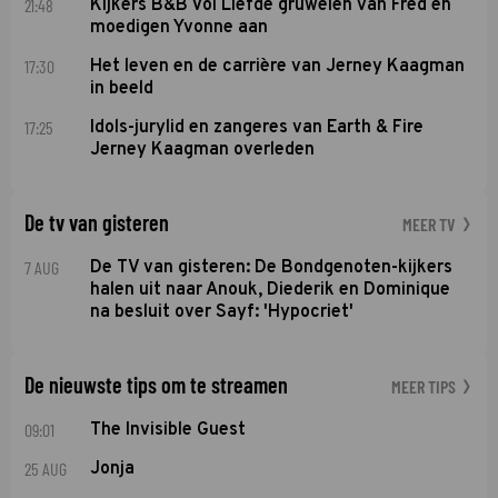
21:48
Kijkers B&B Vol Liefde gruwelen van Fred en
moedigen Yvonne aan
17:30
Het leven en de carrière van Jerney Kaagman
in beeld
17:25
Idols-jurylid en zangeres van Earth & Fire
Jerney Kaagman overleden
De tv van gisteren
MEER TV
7 AUG
De TV van gisteren: De Bondgenoten-kijkers
halen uit naar Anouk, Diederik en Dominique
na besluit over Sayf: 'Hypocriet'
De nieuwste tips om te streamen
MEER TIPS
09:01
The Invisible Guest
25 AUG
Jonja