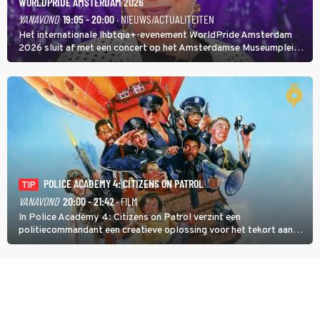
WORLDPRIDE AMSTERDAM 2026
VANAVOND
19:05 - 20:00
· NIEUWS/ACTUALITEITEN
Het internationale lhbtqia+-evenement WorldPride Amsterdam
2026 sluit af met een concert op het Amsterdamse Museumplein.
Anita Doth is een van de optredende artiesten. In de jaren 90
veroverde ze de wereld als zangeres van 2Unlimited.
POLICE ACADEMY 4: CITIZENS ON PATROL
TIP
VANAVOND
20:00 - 21:42
· FILM
In Police Academy 4: Citizens on Patrol verzint een
politiecommandant een creatieve oplossing voor het tekort aan
agenten.