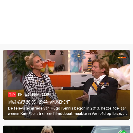
OH, WAT EEN JAAR!
TIP
VANAVOND
20:05 - 21:44
· AMUSEMENT
De televisiecarrière van Hugo Kennis begon in 2013, hetzelfde jaar
waarin Kim Feenstra haar filmdebuut maakte in Verliefd op Ibiza. In
Oh, Wat een Jaar! wordt duidelijk wat ze nog meer weten van het
jaar waarin ze allebei eindtwintigers waren.