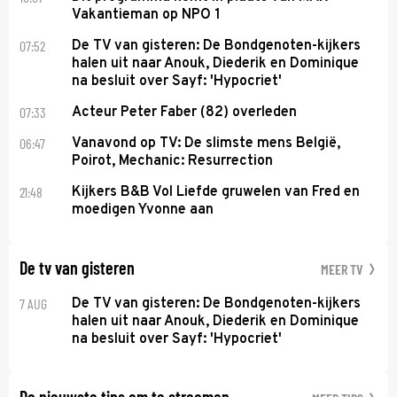
Vakantieman op NPO 1
07:52
De TV van gisteren: De Bondgenoten-kijkers
halen uit naar Anouk, Diederik en Dominique
na besluit over Sayf: 'Hypocriet'
07:33
Acteur Peter Faber (82) overleden
06:47
Vanavond op TV: De slimste mens België,
Poirot, Mechanic: Resurrection
21:48
Kijkers B&B Vol Liefde gruwelen van Fred en
moedigen Yvonne aan
De tv van gisteren
MEER TV
7 AUG
De TV van gisteren: De Bondgenoten-kijkers
halen uit naar Anouk, Diederik en Dominique
na besluit over Sayf: 'Hypocriet'
De nieuwste tips om te streamen