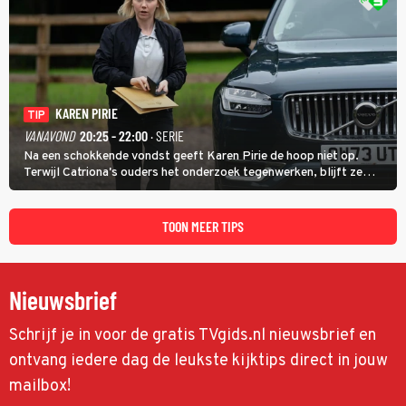
KAREN PIRIE
TIP
VANAVOND
20:25 - 22:00
· SERIE
Na een schokkende vondst geeft Karen Pirie de hoop niet op.
Terwijl Catriona's ouders het onderzoek tegenwerken, blijft ze
speuren naar Adam. In deze slotaflevering van Karen Pirie leidt het
spoor via Frankrijk en Italië naar Malta.
TOON MEER TIPS
Nieuwsbrief
Schrijf je in voor de gratis TVgids.nl nieuwsbrief en
ontvang iedere dag de leukste kijktips direct in jouw
mailbox!