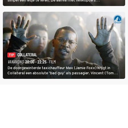
simpel een lesje te leren. De aanval met helikopters
verloopt in Black Hawk down dramatisch.
COLLATERAL
TIP
VANAVOND
20:00 - 22:25
· FILM
De doorgewinterde taxichauffeur Max (Jamie Foxx) krijgt in
Collateral een absolute ‘bad guy’ als passagier. Vincent (Tom
Cruise) heeft hem nodig om hem de stad door te loodsen om een
wel heel lugubere reden.