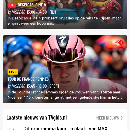
DESPICABLE ME 4
TIP
VANMIDDAG
13:00 - 14:50
· FILM
In Despicable Me 4 probeert Gru alles op de rails te krijgen, maar
er gaat weer een hoop mis.
LIVE
TOUR DE FRANCE FEMMES
VANMIDDAG
15:45 - 18:00
· SPORT
In de Tour de France Femmes rijden de vrouwen van Sisteron naar
Nice, een 175 kilometer lange rit met een geleidelijke klim in het
midden. Dat is mogelijk niet de zwaarste hindernis, dat is de
temperatuur. Het kan in Nice namelijk bloedheet worden.
Laatste nieuws van TVgids.nl
MEER NIEUWS
10:07
Dit programma komt in plaats van MAX