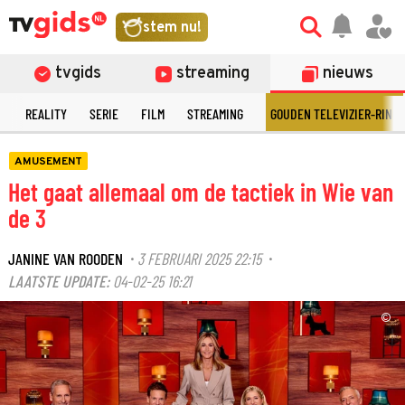
stem nu!
tvgids
streaming
nieuws
N
REALITY
SERIE
FILM
STREAMING
GOUDEN TELEVIZIER-RING
AMUSEMENT
Het gaat allemaal om de tactiek in Wie van
de 3
JANINE VAN ROODEN
3 FEBRUARI 2025 22:15
·
·
LAATSTE UPDATE:
04-02-25 16:21
©