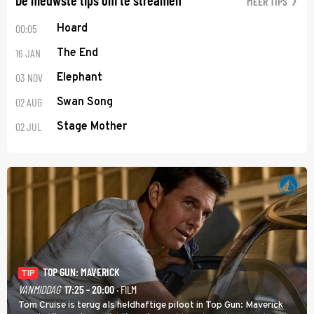
MEER TIPS
00:05
Hoard
16 JAN
The End
03 NOV
Elephant
02 AUG
Swan Song
02 JUL
Stage Mother
TOP GUN: MAVERICK
TIP
VANMIDDAG
17:25 - 20:00
· FILM
Tom Cruise is terug als heldhaftige piloot in Top Gun: Maverick