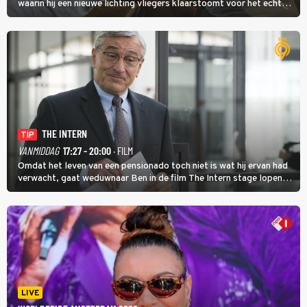
waarin hij een nieuwe lichting vliegers klaarstoomt voor het echte
werk.
THE INTERN
TIP
VANMIDDAG
17:27 - 20:00
· FILM
Omdat het leven van een pensionado toch niet is wat hij ervan had
verwacht, gaat weduwnaar Ben in de film The Intern stage lopen
bij de hippe webwinkel van Jules, wat een gouden zet blijkt te zijn.
LIVE