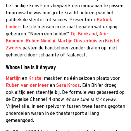
het nodige kunst- en vliegwerk een mouw aan te passen.
Improvisatie was hun grote kracht, inbreng van het
publiek de sleutel tot succes. Presentator
Patrick
Lodiers
liet de mensen in de zaal bepalen wat er ging
gebeuren. "Noem een hobby!"
Tijl Beckand
,
Arie
Koomen
,
Ruben Nicolai
,
Martijn Oosterhuis
en
Kristel
Zweers
pakten de handschoen zonder dralen op, niet
gehinderd door schaamte of faalangst.
Whose Line Is It Anyway
Martijn
en
Kristel
maakten na één seizoen plaats voor
Ruben van der Meer
en
Sara Kroos
. Eén BN’er droeg
ook altijd een steentje bij. De formule was gebaseerd op
de Engelse Channel 4-show
Whose Line Is It Anyway
.
Vrijwel alle, in een spelvorm tussen twee teams gegoten
onderdelen waren in de theatersport al lang
gemeengoed.