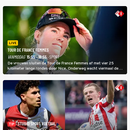
LIVE
TOUR DE FRANCE FEMMES
VANMIDDAG
15:55 - 18:55
· SPORT
De vrouwen sluiten de Tour de France Femmes af met vier 25
kilometer lange rondes door Nice. Onderweg wacht viermaal de
zware Col d'Èze. Aan de finish op de Promenade des Anglais krijgt
de eindwinnaar de laatste gele trui.
STUDIO SPORT VOETBAL
TIP