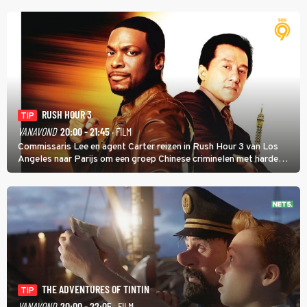
RUSH HOUR 3
TIP
VANAVOND
20:00 - 21:45
· FILM
Commissaris Lee en agent Carter reizen in Rush Hour 3 van Los
Angeles naar Parijs om een groep Chinese criminelen met harde
hand aan te pakken.
THE ADVENTURES OF TINTIN
TIP
VANAVOND
20:00 - 22:05
· FILM