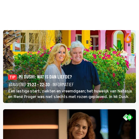
MI DUSHI: WAT IS DAN LIEFDE?
TIP
VANAVOND
21:23 - 22:30
· INFORMATIEF
Een lastige start, ziekten en vreemdgaan; het huwelijk van Natasja
en René Froger was niet slechts met rozen geplaveid. In Mi Dushi:
Wat Is Dan Liefde? neemt Wilfred Genee het showbizzkoppel mee
uit vissen om het over de liefde te hebben.