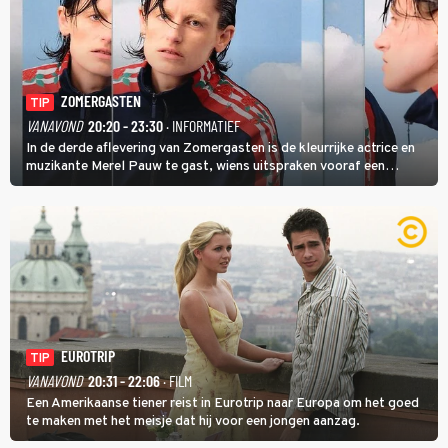
ZOMERGASTEN
TIP
VANAVOND
20:20 - 23:30
· INFORMATIEF
In de derde aflevering van Zomergasten is de kleurrijke actrice en
muzikante Merel Pauw te gast, wiens uitspraken vooraf een
boeiende avond beloven: 'Mijn ideale televisieavond is zoals mijn
identiteit: grenzeloos, absurd en vol angsten'.
EUROTRIP
TIP
VANAVOND
20:31 - 22:06
· FILM
Een Amerikaanse tiener reist in Eurotrip naar Europa om het goed
te maken met het meisje dat hij voor een jongen aanzag.