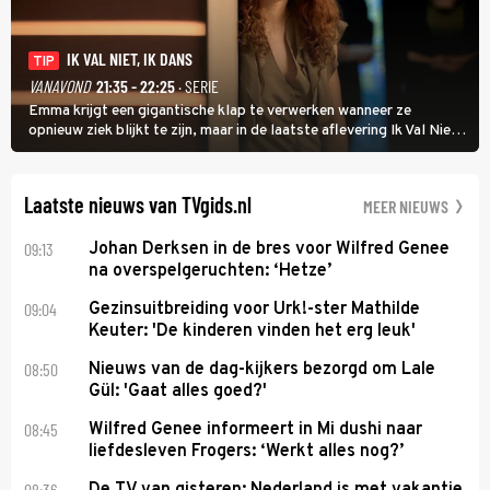
IK VAL NIET, IK DANS
TIP
VANAVOND
21:35 - 22:25
· SERIE
Emma krijgt een gigantische klap te verwerken wanneer ze
opnieuw ziek blijkt te zijn, maar in de laatste aflevering Ik Val Niet,
Ik Dans laat ze zien dat ze niet van plan is op te geven, zelfs als ze
daarvoor een ingrijpende operatie moet ondergaan.
Laatste nieuws van TVgids.nl
MEER NIEUWS
09:13
Johan Derksen in de bres voor Wilfred Genee
na overspelgeruchten: ‘Hetze’
09:04
Gezinsuitbreiding voor Urk!-ster Mathilde
Keuter: 'De kinderen vinden het erg leuk'
08:50
Nieuws van de dag-kijkers bezorgd om Lale
Gül: 'Gaat alles goed?'
08:45
Wilfred Genee informeert in Mi dushi naar
liefdesleven Frogers: ‘Werkt alles nog?’
08:36
De TV van gisteren: Nederland is met vakantie