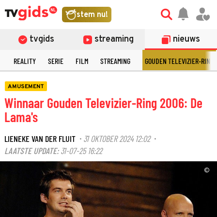
stem nu!
tvgids
streaming
nieuws
N
REALITY
SERIE
FILM
STREAMING
GOUDEN TELEVIZIER-RING
AMUSEMENT
Winnaar Gouden Televizier-Ring 2006: De
Lama's
LIENEKE VAN DER FLUIT
31 OKTOBER 2024 12:02
·
·
LAATSTE UPDATE:
31-07-25 16:22
©