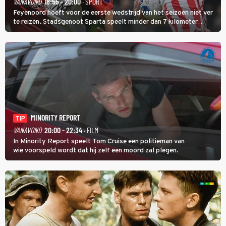
VANAVOND
18:55 - 20:00
· SPORT
Feyenoord hoeft voor de eerste wedstrijd van het seizoen niet ver
te reizen. Stadsgenoot Sparta speelt minder dan 7 kilometer
verderop. Feyenoord trok de Spaanse spits Nacho Ferri aan van
KVC Westerlo uit België.
MINORITY REPORT
TIP
VANAVOND
20:00 - 22:34
· FILM
In Minority Report speelt Tom Cruise een politieman van
wie voorspeld wordt dat hij zelf een moord zal plegen.