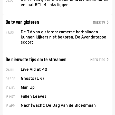
en laat RTL 4 links liggen
De tv van gisteren
MEER TV
9 AUG
De TV van gisteren: zomerse herhalingen
kunnen kijkers niet bekoren, De Avondetappe
scoort
De nieuwste tips om te streamen
MEER TIPS
29 JUL
Live Aid at 40
02 SEP
Ghosts (UK)
19 AUG
Man Up
13 MRT
Fallen Leaves
15 APR
Nachtwacht: De Dag van de Bloedmaan