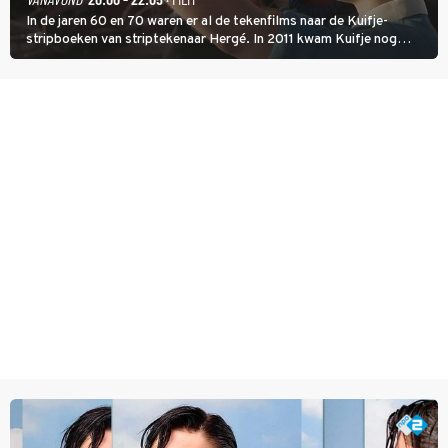
In de jaren 60 en 70 waren er al de tekenfilms naar de Kuifje-
stripboeken van striptekenaar Hergé. In 2011 kwam Kuifje nog
meer tot leven in The Adventures of Tintin van Steven Spielberg.