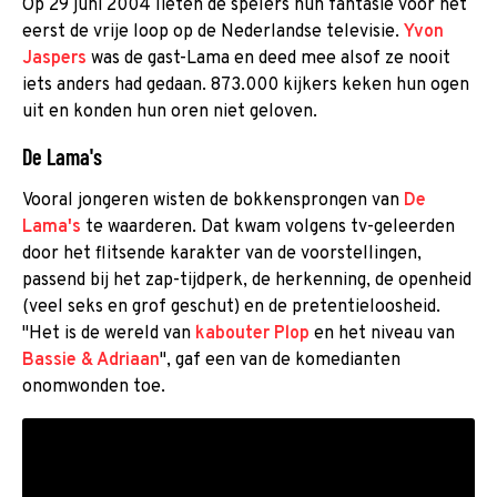
Op 29 juni 2004 lieten de spelers hun fantasie voor het
eerst de vrije loop op de Nederlandse televisie.
Yvon
Jaspers
was de gast-Lama en deed mee alsof ze nooit
iets anders had gedaan. 873.000 kijkers keken hun ogen
uit en konden hun oren niet geloven.
De Lama's
Vooral jongeren wisten de bokkensprongen van
De
Lama's
te waarderen. Dat kwam volgens tv-geleerden
door het flitsende karakter van de voorstellingen,
passend bij het zap-tijdperk, de herkenning, de openheid
(veel seks en grof geschut) en de pretentieloosheid.
"Het is de wereld van
kabouter Plop
en het niveau van
Bassie & Adriaan
", gaf een van de komedianten
onomwonden toe.