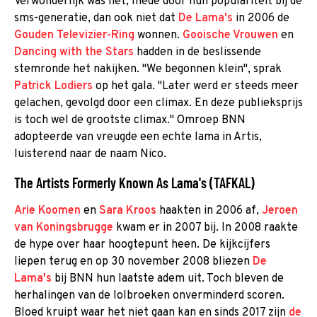
Verwonderlijk was het, mede door hun populariteit bij de
sms-generatie, dan ook niet dat
De Lama's
in 2006 de
Gouden Televizier-Ring
wonnen.
Gooische Vrouwen
en
Dancing with the Stars
hadden in de beslissende
stemronde het nakijken. "We begonnen klein", sprak
Patrick Lodiers
op het gala. "Later werd er steeds meer
gelachen, gevolgd door een climax. En deze publieksprijs
is toch wel de grootste climax." Omroep BNN
adopteerde van vreugde een echte lama in Artis,
luisterend naar de naam Nico.
The Artists Formerly Known As Lama's (TAFKAL)
Arie Koomen
en
Sara Kroos
haakten in 2006 af,
Jeroen
van Koningsbrugge
kwam er in 2007 bij. In 2008 raakte
de hype over haar hoogtepunt heen. De kijkcijfers
liepen terug en op 30 november 2008 bliezen
De
Lama's
bij BNN hun laatste adem uit. Toch bleven de
herhalingen van de lolbroeken onverminderd scoren.
Bloed kruipt waar het niet gaan kan en sinds 2017 zijn
de