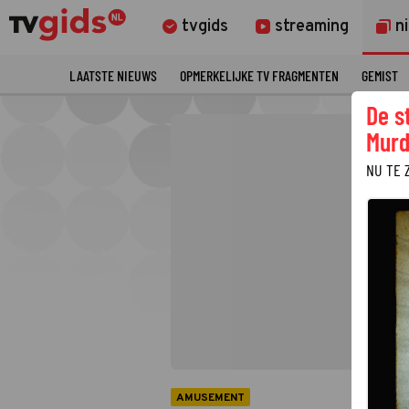
tvgids
streaming
n
LAATSTE NIEUWS
OPMERKELIJKE TV FRAGMENTEN
GEMIST
De s
Murd
NU TE 
AMUSEMENT