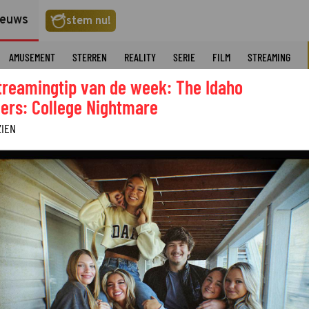
ieuws
stem nu!
AMUSEMENT
STERREN
REALITY
SERIE
FILM
STREAMING
treamingtip van de week: The Idaho
ers: College Nightmare
ZIEN