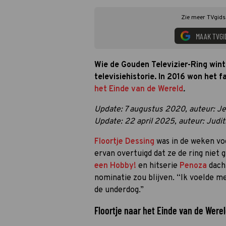
Zie meer TVgids.
MAAK TVGI
Wie de Gouden Televizier-Ring wint,
televisiehistorie. In 2016 won het
het Einde van de Wereld
.
Update: 7 augustus 2020, auteur: J
Update: 22 april 2025, auteur: Judi
Floortje Dessing
was in de weken vo
ervan overtuigd dat ze de ring niet 
een Hobby!
en hitserie
Penoza
dacht
nominatie zou blijven. “Ik voelde me
de underdog.”
Floortje naar het Einde van de Were