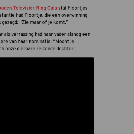
uden Televizier-Ring Gala
stal Floortjes
nstantie had Floortje, die een overwinning
 gezegd: “Zie maar of je komt.”
ar als verrassing had haar vader alsnog een
 ere van haar nominatie. “Mocht je
och onze dierbare reizende dochter.”