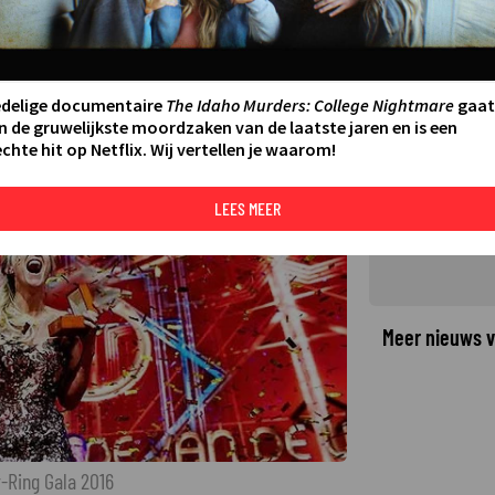
-Ring 2016: Floortje naar het
ATSTE UPDATE:
31-07-25 16:20
edelige documentaire
The Idaho Murders: College Nightmare
gaat
n de gruwelijkste moordzaken van de laatste jaren en is een
chte hit op Netflix. Wij vertellen je waarom!
©
LEES MEER
Meer nieuws v
r-Ring Gala 2016