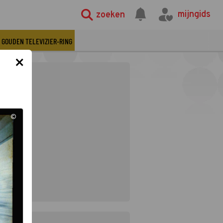
mijngids
zoeken
GOUDEN TELEVIZIER-RING
×
©