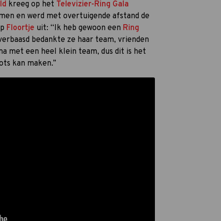
ld
kreeg op het
Televizier-Ring Gala
mmen en werd met overtuigende afstand de
ep
Floortje
uit: “Ik heb gewoon een
Ring
 verbaasd bedankte ze haar team, vrienden
 met een heel klein team, dus dit is het
roots kan maken.”