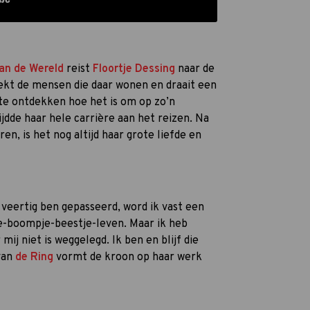
van de Wereld
reist
Floortje Dessing
naar de
ekt de mensen die daar wonen en draait een
e ontdekken hoe het is om op zo’n
jdde haar hele carrière aan het reizen. Na
en, is het nog altijd haar grote liefde en
 veertig ben gepasseerd, word ik vast een
sje-boompje-beestje-leven. Maar ik heb
ij niet is weggelegd. Ik ben en blijf die
van
de Ring
vormt de kroon op haar werk