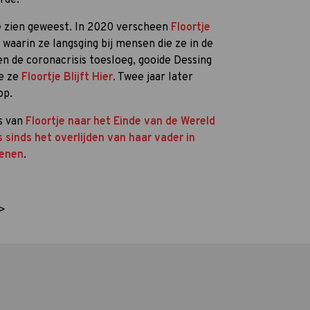
te zien geweest. In 2020 verscheen
Floortje
, waarin ze langsging bij mensen die ze in de
n de coronacrisis toesloeg, gooide Dessing
e ze
Floortje Blijft Hier
. Twee jaar later
op.
s van
Floortje naar het Einde van de Wereld
s sinds het overlijden van haar vader in
henen
.
>