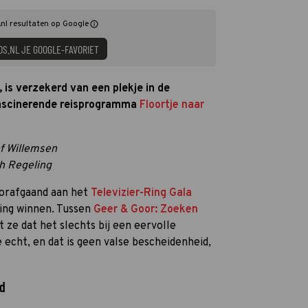
nl resultaten op Google
DS.NL JE GOOGLE-FAVORIET
 is verzekerd van een plekje in de
 fascinerende reisprogramma
Floortje naar
ef Willemsen
th Regeling
orafgaand aan het
Televizier-Ring Gala
ging winnen. Tussen
Geer & Goor: Zoeken
 ze dat het slechts bij een eervolle
 echt, en dat is geen valse bescheidenheid,
ld