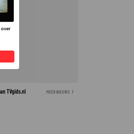
 over
an TVgids.nl
MEER NIEUWS