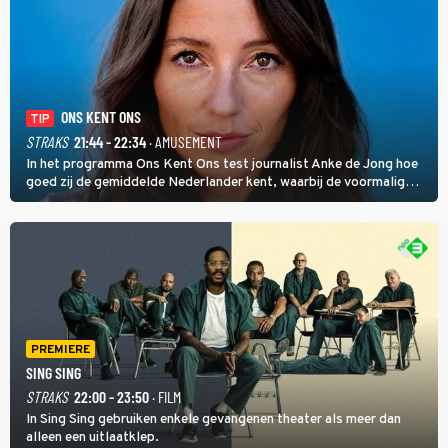
ONS KENT ONS
TIP
STRAKS
21:44 - 22:34
· AMUSEMENT
In het programma Ons Kent Ons test journalist Anke de Jong hoe
goed zij de gemiddelde Nederlander kent, waarbij de voormalig
hoofdredacteur van modebladen Glamour en Elle het samen met
rapper Keizer opneemt tegen Edson da Graça en Marc-Marie
Huijbregts.
PREMIERE
SING SING
STRAKS
22:00 - 23:50
· FILM
In Sing Sing gebruiken enkele gevangenen theater als meer dan
alleen een uitlaatklep.