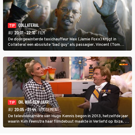
COLLATERAL
TIP
NU
20:01 - 22:10
· FILM
De doorgewinterde taxichauffeur Max (Jamie Foxx) krijgt in
Collateral een absolute ‘bad guy’ als passagier. Vincent (Tom
Cruise) heeft hem nodig om hem de stad door te loodsen om een
wel heel lugubere reden.
OH, WAT EEN JAAR!
TIP
NU
20:05 - 21:44
· AMUSEMENT
De televisiecarrière van Hugo Kennis begon in 2013, hetzelfde jaar
waarin Kim Feenstra haar filmdebuut maakte in Verliefd op Ibiza. In
Oh, Wat een Jaar! wordt duidelijk wat ze nog meer weten van het
jaar waarin ze allebei eindtwintigers waren.