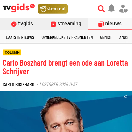
stem nu!
tvgids
streaming
nieuws
LAATSTE NIEUWS
OPMERKELIJKE TV FRAGMENTEN
GEMIST
AMUSE
COLUMN
Carlo Boszhard brengt een ode aan Loretta
Schrijver
CARLO BOSZHARD
1 OKTOBER 2024 11:37
·
©