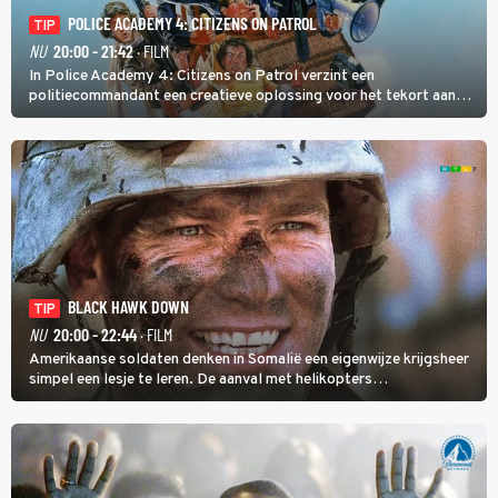
POLICE ACADEMY 4: CITIZENS ON PATROL
TIP
NU
20:00 - 21:42
· FILM
In Police Academy 4: Citizens on Patrol verzint een
politiecommandant een creatieve oplossing voor het tekort aan
agenten.
BLACK HAWK DOWN
TIP
NU
20:00 - 22:44
· FILM
Amerikaanse soldaten denken in Somalië een eigenwijze krijgsheer
simpel een lesje te leren. De aanval met helikopters
verloopt in Black Hawk down dramatisch.