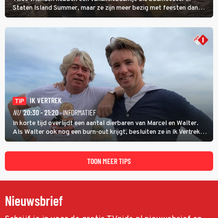
Staten Island Summer, maar ze zijn meer bezig met feesten dan
met werken.
IK VERTREK
TIP
NU
20:30 - 21:20
· INFORMATIEF
In korte tijd overlijdt een aantal dierbaren van Marcel en Walter.
Als Walter ook nog een burn-out krijgt, besluiten ze in Ik Vertrek
een nieuwe start te maken door een B&B in Spanje te openen, waar
ze een moeizame start beleven. (HH)
TOON MEER TIPS
Nieuwsbrief