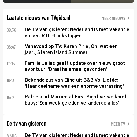
Laatste nieuws van TVgids.nl
MEER NIEUWS
08:36
De TV van gisteren: Nederland is met vakantie
en laat RTL 4 links liggen
06:47
Vanavond op TV: Karen Pirie, Oh, wat een
jaar!, Staten Island Summer
17:05
Familie Jelies geeft update over nieuw groot
avontuur: 'Draai helemaal gevonden'
16:13
Bekende zus van Eline uit B&B Vol Liefde:
'Haar deelname was een enorme verrassing'
15:12
Patricia uit Married at First Sight verwelkomt
baby: 'Een week geleden veranderde alles'
De tv van gisteren
MEER TV
8 AUG
De TV van gisteren: Nederland is met vakantie