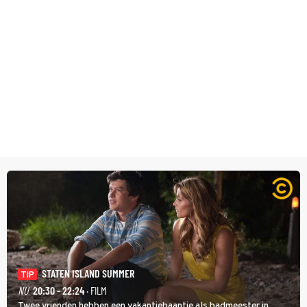
STATEN ISLAND SUMMER
TIP
NU
20:30 - 22:24
· FILM
Twee vrienden hebben een vakantiebaantje als badmeester in