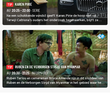
KAREN PIRIE
TIP
NU
20:25 - 22:00
· SERIE
Na een schokkende vondst geeft Karen Pirie de hoop niet op.
Terwijl Catriona's ouders het onderzoek tegenwerken, blijft ze
speuren naar Adam. In deze slotaflevering van Karen Pirie leidt het
spoor via Frankrijk en Italië naar Malta.
RUBEN EN DE VERBORGEN STRIJD VAN MYANMAR
TIP
NU
20:30 - 21:25
· INFORMATIEF
Ruben Terlou en cameraman Bruce Amende zijn in dit slotdeel van
Ruben en de Verborgen Strijd van Myanmar in het gebied waar het
KNDF-rebellenleger de scepter zwaait. De rebellenleider zet zich
in voor vrijheid en gelijkheid voor iedereen. (HH)