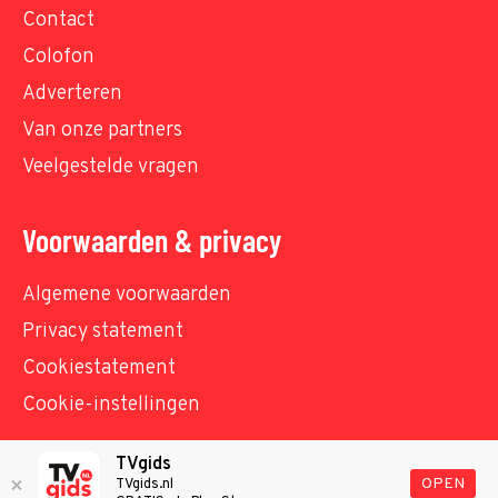
Contact
Colofon
Adverteren
Van onze partners
Veelgestelde vragen
Voorwaarden & privacy
Algemene voorwaarden
Privacy statement
Cookiestatement
Cookie-instellingen
TVgids
© TVgids.nl 2026 - All rights reserved. No text and
OPEN
TVgids.nl