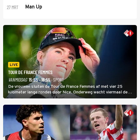
27 MRT
Man Up
LIVE
TOUR DE FRANCE FEMMES
VANMIDDAG
15:55 - 18:55
· SPORT
De vrouwen sluiten de Tour de France Femmes af met vier 25
kilometer lange rondes door Nice. Onderweg wacht viermaal de
zware Col d'Èze. Aan de finish op de Promenade des Anglais krijgt
de eindwinnaar de laatste gele trui.