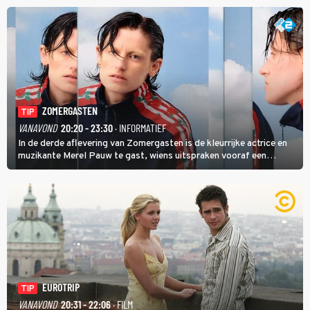
ZOMERGASTEN
TIP
VANAVOND
20:20 - 23:30
· INFORMATIEF
In de derde aflevering van Zomergasten is de kleurrijke actrice en
muzikante Merel Pauw te gast, wiens uitspraken vooraf een
boeiende avond beloven: 'Mijn ideale televisieavond is zoals mijn
identiteit: grenzeloos, absurd en vol angsten'.
EUROTRIP
TIP
VANAVOND
20:31 - 22:06
· FILM