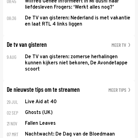
08:45
Wilfred Genee informeert in Mi dushi naar
liefdesleven Frogers: ‘Werkt alles nog?’
08:36
De TV van gisteren: Nederland is met vakantie
en laat RTL 4 links liggen
De tv van gisteren
MEER TV
9 AUG
De TV van gisteren: zomerse herhalingen
kunnen kijkers niet bekoren, De Avondetappe
scoort
De nieuwste tips om te streamen
MEER TIPS
29 JUL
Live Aid at 40
02 SEP
Ghosts (UK)
21 NOV
Fallen Leaves
07 MRT
Nachtwacht: De Dag van de Bloedmaan