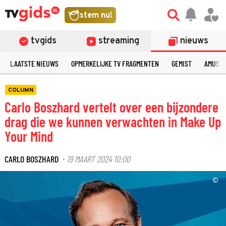
stem nu!
tvgids
streaming
nieuws
LAATSTE NIEUWS
OPMERKELIJKE TV FRAGMENTEN
GEMIST
AMUSE
COLUMN
Carlo Boszhard vertelt over een bijzondere
drag die we kunnen verwachten in Make Up
Your Mind
CARLO BOSZHARD
19 MAART 2024 10:00
·
©