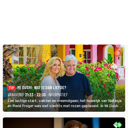
MI DUSHI: WAT IS DAN LIEFDE?
TIP
VANAVOND
21:23 - 22:30
· INFORMATIEF
Een lastige start, ziekten en vreemdgaan; het huwelijk van Natasja
en René Froger was niet slechts met rozen geplaveid. In Mi Dushi:
Wat Is Dan Liefde? neemt Wilfred Genee het showbizzkoppel mee
uit vissen om het over de liefde te hebben.