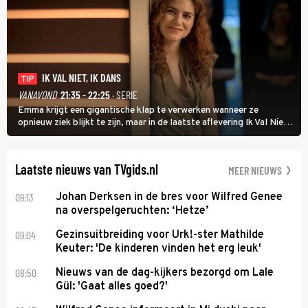
IK VAL NIET, IK DANS
TIP
VANAVOND
21:35 - 22:25
· SERIE
Emma krijgt een gigantische klap te verwerken wanneer ze
opnieuw ziek blijkt te zijn, maar in de laatste aflevering Ik Val Niet,
Ik Dans laat ze zien dat ze niet van plan is op te geven, zelfs als ze
daarvoor een ingrijpende operatie moet ondergaan.
Laatste nieuws van TVgids.nl
MEER NIEUWS
09:13
Johan Derksen in de bres voor Wilfred Genee
na overspelgeruchten: ‘Hetze’
09:04
Gezinsuitbreiding voor Urk!-ster Mathilde
Keuter: 'De kinderen vinden het erg leuk'
08:50
Nieuws van de dag-kijkers bezorgd om Lale
Gül: 'Gaat alles goed?'