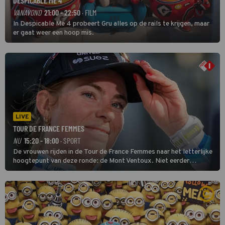
DESPICABLE ME 4
VANAVOND
21:00 - 22:50
· FILM
In Despicable Me 4 probeert Gru alles op de rails te krijgen, maar
er gaat weer een hoop mis.
LIVE
TOUR DE FRANCE FEMMES
NU
15:20 - 18:00
· SPORT
De vrouwen rijden in de Tour de France Femmes naar het letterlijke
hoogtepunt van deze ronde: de Mont Ventoux. Niet eerder
finishten de vrouwen voor deze koers op deze kale col uit de
buitencategorie. De aanloop naar de slotklim is vlak.