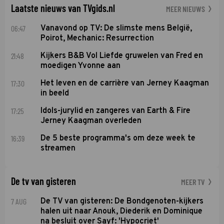
Laatste nieuws van TVgids.nl
MEER NIEUWS
06:47
Vanavond op TV: De slimste mens België,
Poirot, Mechanic: Resurrection
21:48
Kijkers B&B Vol Liefde gruwelen van Fred en
moedigen Yvonne aan
17:30
Het leven en de carrière van Jerney Kaagman
in beeld
17:25
Idols-jurylid en zangeres van Earth & Fire
Jerney Kaagman overleden
16:39
De 5 beste programma's om deze week te
streamen
De tv van gisteren
MEER TV
7 AUG
De TV van gisteren: De Bondgenoten-kijkers
halen uit naar Anouk, Diederik en Dominique
na besluit over Sayf: 'Hypocriet'