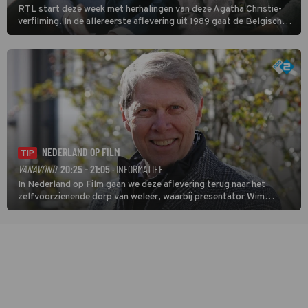
RTL start deze week met herhalingen van deze Agatha Christie-
verfilming. In de allereerste aflevering uit 1989 gaat de Belgische
speurder op zoek naar een vermiste kok. Poirot raakt al snel
verwikkeld in een moordzaak. (HH)
NEDERLAND OP FILM
TIP
VANAVOND
20:25 - 21:05
· INFORMATIEF
In Nederland op Film gaan we deze aflevering terug naar het
zelfvoorzienende dorp van weleer, waarbij presentator Wim
Daniëls de kijkers meeneemt op reis door de tijd aan de hand van
unieke amateurbeelden uit verschillende decennia. (HH)