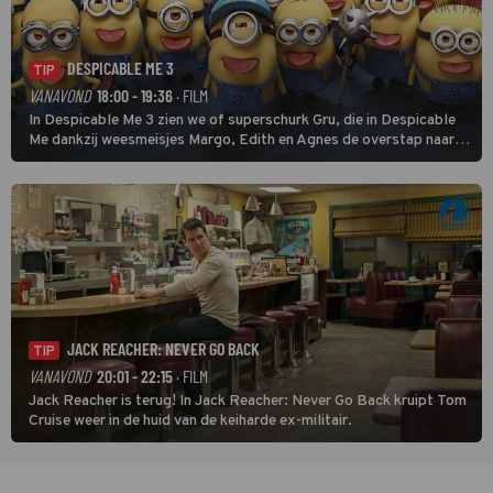
DESPICABLE ME 3
TIP
VANAVOND
18:00 - 19:36
· FILM
In Despicable Me 3 zien we of superschurk Gru, die in Despicable
Me dankzij weesmeisjes Margo, Edith en Agnes de overstap naar
het rechte pad maakte, ook op dat pad weet te blijven.
JACK REACHER: NEVER GO BACK
TIP
VANAVOND
20:01 - 22:15
· FILM
Jack Reacher is terug! In Jack Reacher: Never Go Back kruipt Tom
Cruise weer in de huid van de keiharde ex-militair.