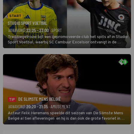
START
STUDIO SPORT VOETBAL
VANAVOND
22:25 - 23:00
· SPORT
Traditiegetrouw bijt een gepromoveerde club het spits af in Studio
Sport Voetbal, waarbij SC Cambuur Excelsior ontvangt in de
eerste wedstrijd van het nieuwe Eredivisieseizoen. De nieuwe
oefenmeester is Johan Plat en hij wil aanvallend voetballen.
DE SLIMSTE MENS BELGIË
TIP
VANAVOND
20:20 - 21:35
· AMUSEMENT
Acteur Felix Heremans speelde dit seizoen van De Slimste Mens
België al tien afleveringen en hij is dan ook de grote favoriet in
deze seizoensfinale. En er is Nederlandse inbreng, want komiek
Soundos El Ahmadi neemt plaats aan de jurytafel.