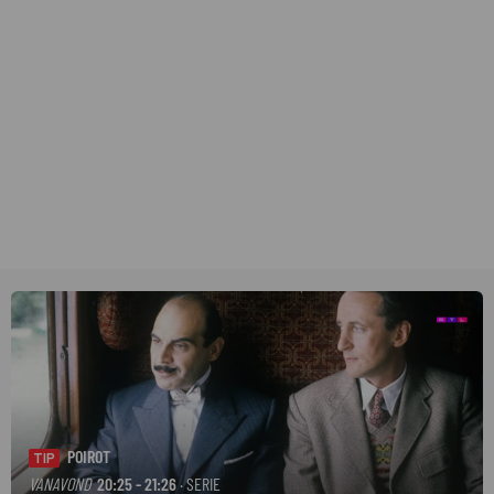
POIROT
TIP
VANAVOND
20:25 - 21:26
· SERIE