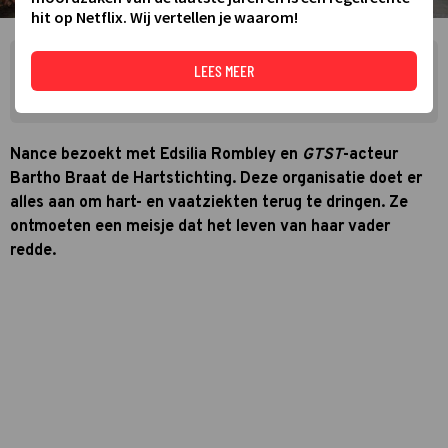
hit op Netflix. Wij vertellen je waarom!
Zie meer TVgids.nl resultaten op Google
LEES MEER
MAAK TVGIDS.NL JE GOOGLE-FAVORIET
Nance bezoekt met Edsilia Rombley en
GTST
-acteur
Bartho Braat de Hartstichting. Deze organisatie doet er
alles aan om hart- en vaatziekten terug te dringen. Ze
ontmoeten een meisje dat het leven van haar vader
redde.