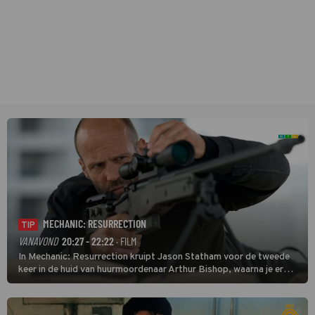
MECHANIC: RESURRECTION
TIP
VANAVOND
20:27 - 22:22
· FILM
In Mechanic: Resurrection kruipt Jason Statham voor de tweede
keer in de huid van huurmoordenaar Arthur Bishop, waarna je er
donder op kunt zeggen dat er van Bishops geplande pensioen niet
veel terechtkomt.