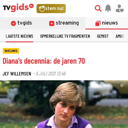
stem nu!
tvgids
streaming
nieuws
LAATSTE NIEUWS
OPMERKELIJKE TV FRAGMENTEN
GEMIST
AMUSE
NIEUWS
Diana's decennia: de jaren 70
JEF WILLEMSEN
6 JULI 2021 13:49
·
©