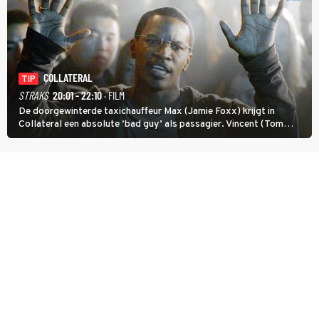
COLLATERAL
TIP
STRAKS
20:01 - 22:10
· FILM
De doorgewinterde taxichauffeur Max (Jamie Foxx) krijgt in
Collateral een absolute ‘bad guy’ als passagier. Vincent (Tom
Cruise) heeft hem nodig om hem de stad door te loodsen om een
wel heel lugubere reden.