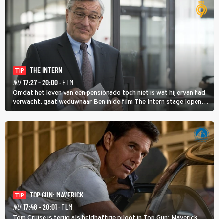
THE INTERN
TIP
NU
17:27 - 20:00
· FILM
Omdat het leven van een pensionado toch niet is wat hij ervan had
verwacht, gaat weduwnaar Ben in de film The Intern stage lopen
bij de hippe webwinkel van Jules, wat een gouden zet blijkt te zijn.
TOP GUN: MAVERICK
TIP
NU
17:48 - 20:01
· FILM
Tom Cruise is terug als heldhaftige piloot in Top Gun: Maverick