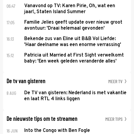
06:47
Vanavond op TV: Karen Pirie, Oh, wat een
jaar!, Staten Island Summer
17:05
Familie Jelies geeft update over nieuw groot
avontuur: 'Draai helemaal gevonden'
16:13
Bekende zus van Eline uit B&B Vol Liefde:
'Haar deelname was een enorme verrassing'
15:12
Patricia uit Married at First Sight verwelkomt
baby: 'Een week geleden veranderde alles'
De tv van gisteren
MEER TV
8 AUG
De TV van gisteren: Nederland is met vakantie
en laat RTL 4 links liggen
De nieuwste tips om te streamen
MEER TIPS
16 JUN
Into the Congo with Ben Fogle