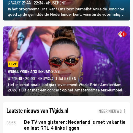
STRAKS
21:44 - 22:34
· AMUSEMENT
In het programma Ons Kent Ons test journalist Anke de Jong hoe
goed zij de gemiddelde Nederlander kent, waarbij de voormalig
hoofdredacteur van modebladen Glamour en Elle het samen met
rapper Keizer opneemt tegen Edson da Graça en Marc-Marie
Huijbregts.
LIVE
WORLDPRIDE AMSTERDAM 2026
NU
19:10 - 20:00
· NIEUWS/ACTUALITEITEN
Het internationale lhbtqia+-evenement WorldPride Amsterdam
2026 sluit af met een concert op het Amsterdamse Museumplein.
Anita Doth is een van de optredende artiesten. In de jaren 90
veroverde ze de wereld als zangeres van 2Unlimited.
Laatste nieuws van TVgids.nl
MEER NIEUWS
08:36
De TV van gisteren: Nederland is met vakantie
en laat RTL 4 links liggen