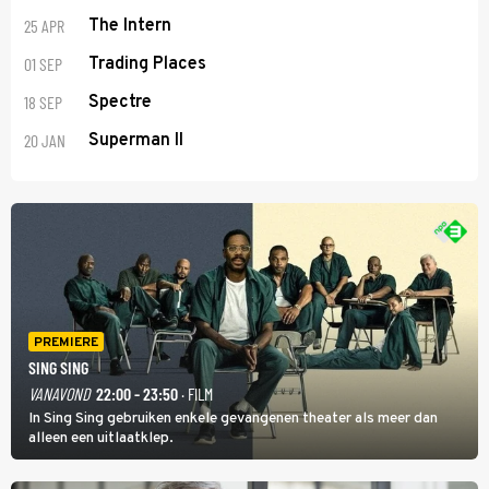
25 APR
The Intern
01 SEP
Trading Places
18 SEP
Spectre
20 JAN
Superman II
PREMIERE
SING SING
VANAVOND
22:00 - 23:50
· FILM
In Sing Sing gebruiken enkele gevangenen theater als meer dan
alleen een uitlaatklep.