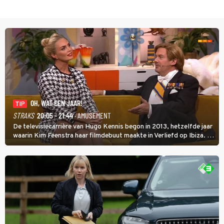
OH, WAT EEN JAAR!
TIP
STRAKS
20:05 - 21:44
· AMUSEMENT
De televisiecarrière van Hugo Kennis begon in 2013, hetzelfde jaar
waarin Kim Feenstra haar filmdebuut maakte in Verliefd op Ibiza. In
Oh, Wat een Jaar! wordt duidelijk wat ze nog meer weten van het
jaar waarin ze allebei eindtwintigers waren.