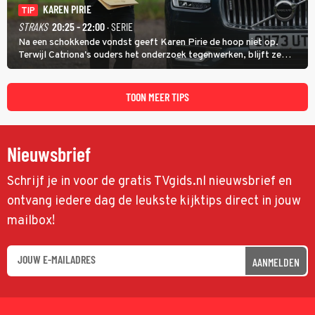
KAREN PIRIE
TIP
STRAKS
20:25 - 22:00
· SERIE
Na een schokkende vondst geeft Karen Pirie de hoop niet op.
Terwijl Catriona's ouders het onderzoek tegenwerken, blijft ze
speuren naar Adam. In deze slotaflevering van Karen Pirie leidt het
spoor via Frankrijk en Italië naar Malta.
TOON MEER TIPS
Nieuwsbrief
Schrijf je in voor de gratis TVgids.nl nieuwsbrief en
ontvang iedere dag de leukste kijktips direct in jouw
mailbox!
AANMELDEN