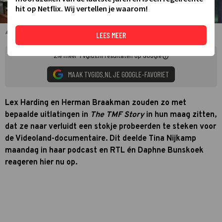
hit op Netflix. Wij vertellen je waarom!
The TMF Story
LEES MEER
Zie meer TVgids.nl resultaten op Google
MAAK TVGIDS.NL JE GOOGLE-FAVORIET
Lex Harding en Herman Braakman zouden zo met
bepaalde uitlatingen in
The TMF Story
in hun maag zitten,
dat ze naar verluidt een stokje probeerden te steken voor
de Videoland-documentaire. Dit deelde Tina Nijkamp
maandag in haar podcast en RTL én Daphne Bunskoek
reageren hier nu op.