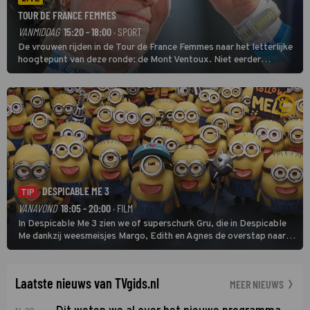
TOUR DE FRANCE FEMMES
VANMIDDAG
15:20 - 18:00
· SPORT
De vrouwen rijden in de Tour de France Femmes naar het letterlijke
hoogtepunt van deze ronde: de Mont Ventoux. Niet eerder
finishten de vrouwen voor deze koers op deze kale col uit de
buitencategorie. De aanloop naar de slotklim is vlak.
DESPICABLE ME 3
TIP
VANAVOND
18:05 - 20:00
· FILM
In Despicable Me 3 zien we of superschurk Gru, die in Despicable
Me dankzij weesmeisjes Margo, Edith en Agnes de overstap naar
het rechte pad maakte, ook op dat pad weet te blijven.
Laatste nieuws van TVgids.nl
MEER NIEUWS