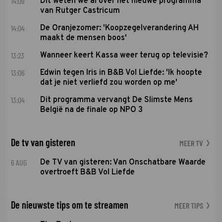
14:09
Dit weten we al over het nieuwe programma
van Rutger Castricum
14:04
De Oranjezomer: 'Koopzegelverandering AH
maakt de mensen boos'
13:23
Wanneer keert Kassa weer terug op televisie?
13:06
Edwin tegen Iris in B&B Vol Liefde: 'Ik hoopte
dat je niet verliefd zou worden op me'
13:04
Dit programma vervangt De Slimste Mens
België na de finale op NPO 3
De tv van gisteren
MEER TV
6 AUG
De TV van gisteren: Van Onschatbare Waarde
overtroeft B&B Vol Liefde
De nieuwste tips om te streamen
MEER TIPS