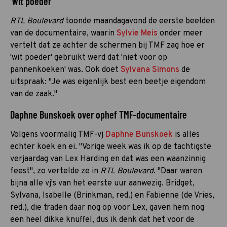
'Wit poeder'
RTL Boulevard
toonde maandagavond de eerste beelden
van de documentaire, waarin
Sylvie Meis
onder meer
vertelt dat ze achter de schermen bij TMF zag hoe er
'wit poeder' gebruikt werd dat 'niet voor op
pannenkoeken' was. Ook doet
Sylvana Simons
de
uitspraak: "Je was eigenlijk best een beetje eigendom
van de zaak."
Daphne Bunskoek over ophef TMF-documentaire
Volgens voormalig TMF-vj
Daphne Bunskoek
is alles
echter koek en ei. "Vorige week was ik op de tachtigste
verjaardag van Lex Harding en dat was een waanzinnig
feest", zo vertelde ze in
RTL Boulevard
. "Daar waren
bijna alle vj's van het eerste uur aanwezig. Bridget,
Sylvana, Isabelle (Brinkman, red.) en Fabienne (de Vries,
red.), die traden daar nog op voor Lex, gaven hem nog
een heel dikke knuffel, dus ik denk dat het voor de