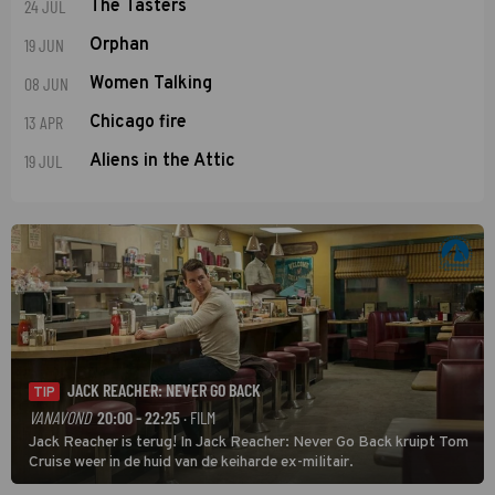
24 JUL
The Tasters
19 JUN
Orphan
08 JUN
Women Talking
13 APR
Chicago fire
19 JUL
Aliens in the Attic
JACK REACHER: NEVER GO BACK
TIP
VANAVOND
20:00 - 22:25
· FILM
Jack Reacher is terug! In Jack Reacher: Never Go Back kruipt Tom
Cruise weer in de huid van de keiharde ex-militair.