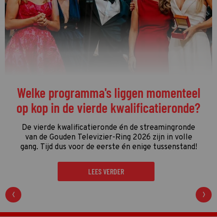
De streamingtip van de week: The
Idaho Murders: College Nightmare op
Netflix
De driedelige documentaire
The Idaho Murders:
College Nightmare
gaat over een van de gruwelijkste
moordzaken van de laatste jaren en is een
regelrechte hit op Netflix.
LEES VERDER