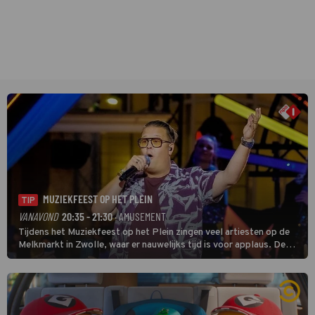
MUZIEKFEEST OP HET PLEIN
TIP
VANAVOND
20:35 - 21:30
· AMUSEMENT
Tijdens het Muziekfeest op het Plein zingen veel artiesten op de
Melkmarkt in Zwolle, waar er nauwelijks tijd is voor applaus. De
grootste namen zijn André Hazes, Jannes, René Froger en
natuurlijk Rutger van Barneveld met zijn hit Zwoele Zomernachten.