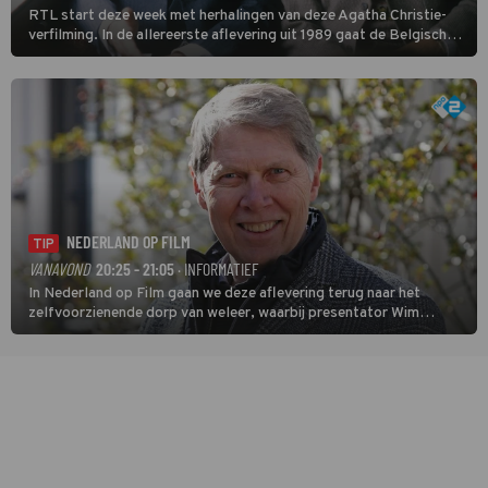
RTL start deze week met herhalingen van deze Agatha Christie-
verfilming. In de allereerste aflevering uit 1989 gaat de Belgische
speurder op zoek naar een vermiste kok. Poirot raakt al snel
verwikkeld in een moordzaak. (HH)
NEDERLAND OP FILM
TIP
VANAVOND
20:25 - 21:05
· INFORMATIEF
In Nederland op Film gaan we deze aflevering terug naar het
zelfvoorzienende dorp van weleer, waarbij presentator Wim
Daniëls de kijkers meeneemt op reis door de tijd aan de hand van
unieke amateurbeelden uit verschillende decennia. (HH)