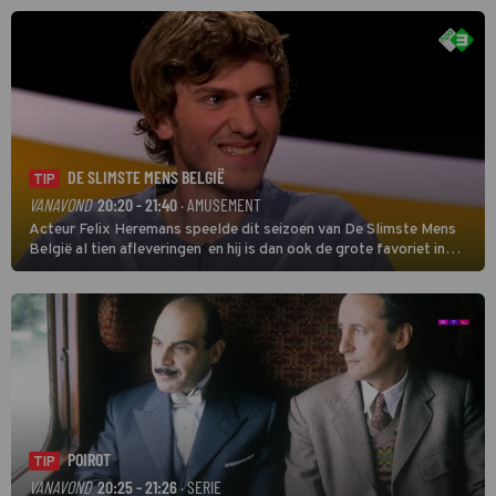
DE SLIMSTE MENS BELGIË
TIP
VANAVOND
20:20 - 21:40
· AMUSEMENT
Acteur Felix Heremans speelde dit seizoen van De Slimste Mens
België al tien afleveringen en hij is dan ook de grote favoriet in
deze seizoensfinale. En er is Nederlandse inbreng, want komiek
Soundos El Ahmadi neemt plaats aan de jurytafel.
POIROT
TIP
VANAVOND
20:25 - 21:26
· SERIE