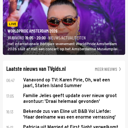
LIVE
WORLDPRIDE AMSTERDAM 2026
VANAVOND
19:05 - 20:00
· NIEUWS/ACTUALITEITEN
Het internationale lhbtqia+-evenement WorldPride Amsterdam
2026 sluit af met een concert op het Amsterdamse Museumplein.
Anita Doth is een van de optredende artiesten. In de jaren 90
veroverde ze de wereld als zangeres van 2Unlimited.
Laatste nieuws van TVgids.nl
MEER NIEUWS
06:47
Vanavond op TV: Karen Pirie, Oh, wat een
jaar!, Staten Island Summer
17:05
Familie Jelies geeft update over nieuw groot
avontuur: 'Draai helemaal gevonden'
16:13
Bekende zus van Eline uit B&B Vol Liefde:
'Haar deelname was een enorme verrassing'
15:12
Patricia uit Married at First Sight verwelkomt