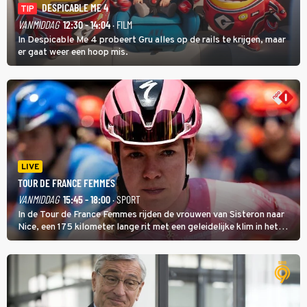
DESPICABLE ME 4
TIP
VANMIDDAG
12:30 - 14:04
· FILM
In Despicable Me 4 probeert Gru alles op de rails te krijgen, maar
er gaat weer een hoop mis.
LIVE
TOUR DE FRANCE FEMMES
VANMIDDAG
15:45 - 18:00
· SPORT
In de Tour de France Femmes rijden de vrouwen van Sisteron naar
Nice, een 175 kilometer lange rit met een geleidelijke klim in het
midden. Dat is mogelijk niet de zwaarste hindernis, dat is de
temperatuur. Het kan in Nice namelijk bloedheet worden.