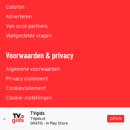
Colofon
Adverteren
Van onze partners
Veelgestelde vragen
Voorwaarden & privacy
Algemene voorwaarden
Privacy statement
Cookiestatement
Cookie-instellingen
TVgids
© TVgids.nl 2026 - All rights reserved. No text and
OPEN
TVgids.nl
GRATIS - In Play Store
datamining.