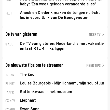
baby: 'Een week geleden veranderde alles'
13:51
Anouk en Diederik maken de tongen nu écht
los in vooruitblik van De Bondgenoten
De tv van gisteren
MEER TV
8 AUG
De TV van gisteren: Nederland is met vakantie
en laat RTL 4 links liggen
De nieuwste tips om te streamen
MEER TIPS
16 JAN
The End
25 MRT
Louise Bourgeois - Mijn lichaam, mijn sculptuur
17 APR
Kattenkwaad in het museum
03 NOV
Elephant
02 AUG
Swan Song