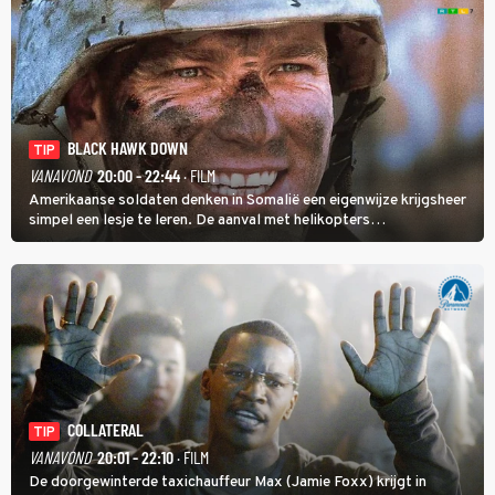
BLACK HAWK DOWN
TIP
VANAVOND
20:00 - 22:44
· FILM
Amerikaanse soldaten denken in Somalië een eigenwijze krijgsheer
simpel een lesje te leren. De aanval met helikopters
verloopt in Black Hawk down dramatisch.
COLLATERAL
TIP
VANAVOND
20:01 - 22:10
· FILM
De doorgewinterde taxichauffeur Max (Jamie Foxx) krijgt in