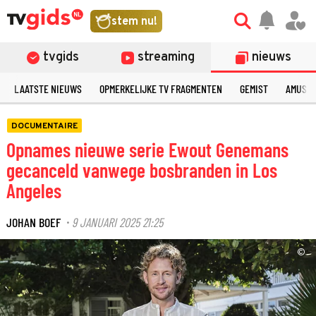
stem nu!
tvgids
streaming
nieuws
LAATSTE NIEUWS
OPMERKELIJKE TV FRAGMENTEN
GEMIST
AMUSE
DOCUMENTAIRE
Opnames nieuwe serie Ewout Genemans
gecanceld vanwege bosbranden in Los
Angeles
JOHAN BOEF
9 JANUARI 2025 21:25
·
©