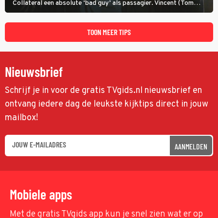
Collateral een absolute ‘bad guy’ als passagier. Vincent (Tom
Cruise) heeft hem nodig om hem de stad door te loodsen om een
wel heel lugubere reden.
TOON MEER TIPS
Nieuwsbrief
Schrijf je in voor de gratis TVgids.nl nieuwsbrief en
ontvang iedere dag de leukste kijktips direct in jouw
mailbox!
AANMELDEN
Mobiele apps
Met de gratis TVgids app kun je snel zien wat er op