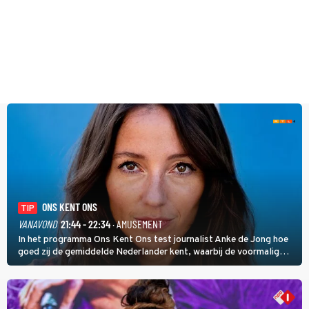
ONS KENT ONS
TIP
VANAVOND
21:44 - 22:34
· AMUSEMENT
In het programma Ons Kent Ons test journalist Anke de Jong hoe
goed zij de gemiddelde Nederlander kent, waarbij de voormalig
hoofdredacteur van modebladen Glamour en Elle het samen met
rapper Keizer opneemt tegen Edson da Graça en Marc-Marie
Huijbregts.