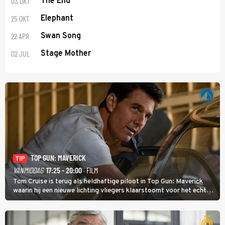
03 OKT
The End
25 OKT
Elephant
22 APR
Swan Song
02 JUL
Stage Mother
TOP GUN: MAVERICK
TIP
VANMIDDAG
17:25 - 20:00
· FILM
Tom Cruise is terug als heldhaftige piloot in Top Gun: Maverick
waarin hij een nieuwe lichting vliegers klaarstoomt voor het echte
werk.