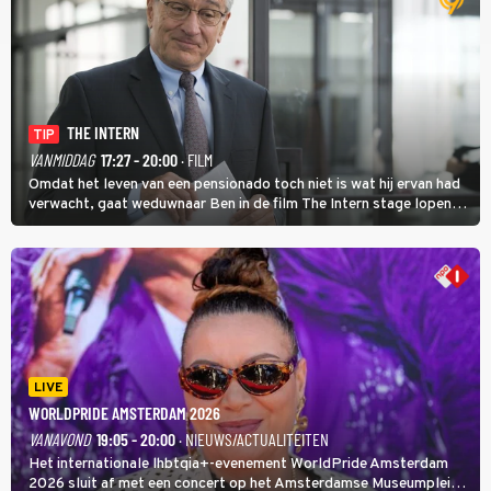
THE INTERN
TIP
VANMIDDAG
17:27 - 20:00
· FILM
Omdat het leven van een pensionado toch niet is wat hij ervan had
verwacht, gaat weduwnaar Ben in de film The Intern stage lopen
bij de hippe webwinkel van Jules, wat een gouden zet blijkt te zijn.
LIVE
WORLDPRIDE AMSTERDAM 2026
VANAVOND
19:05 - 20:00
· NIEUWS/ACTUALITEITEN
Het internationale lhbtqia+-evenement WorldPride Amsterdam
2026 sluit af met een concert op het Amsterdamse Museumplein.