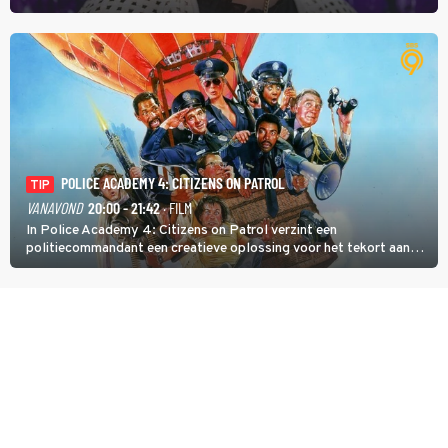
Anita Doth is een van de optredende artiesten. In de jaren 90
veroverde ze de wereld als zangeres van 2Unlimited.
POLICE ACADEMY 4: CITIZENS ON PATROL
TIP
VANAVOND
20:00 - 21:42
· FILM
In Police Academy 4: Citizens on Patrol verzint een
politiecommandant een creatieve oplossing voor het tekort aan
agenten.