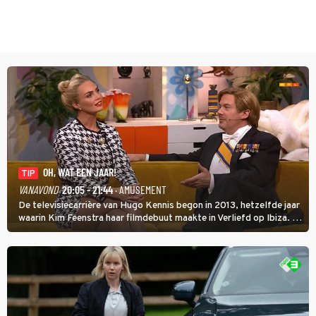
OH, WAT EEN JAAR!
TIP
VANAVOND
20:05 - 21:44
· AMUSEMENT
De televisiecarrière van Hugo Kennis begon in 2013, hetzelfde jaar
waarin Kim Feenstra haar filmdebuut maakte in Verliefd op Ibiza. In
Oh, Wat een Jaar! wordt duidelijk wat ze nog meer weten van het
jaar waarin ze allebei eindtwintigers waren.