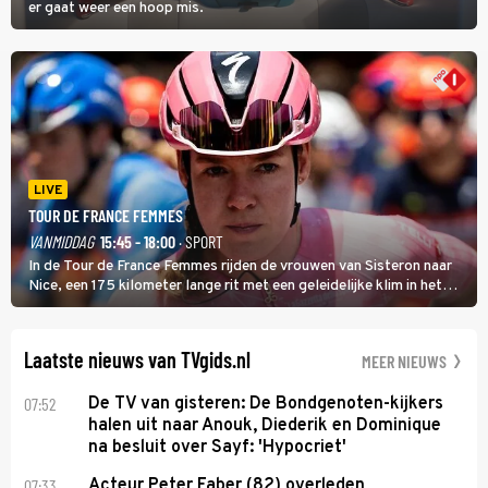
er gaat weer een hoop mis.
LIVE
TOUR DE FRANCE FEMMES
VANMIDDAG
15:45 - 18:00
· SPORT
In de Tour de France Femmes rijden de vrouwen van Sisteron naar
Nice, een 175 kilometer lange rit met een geleidelijke klim in het
midden. Dat is mogelijk niet de zwaarste hindernis, dat is de
temperatuur. Het kan in Nice namelijk bloedheet worden.
Laatste nieuws van TVgids.nl
MEER NIEUWS
07:52
De TV van gisteren: De Bondgenoten-kijkers
halen uit naar Anouk, Diederik en Dominique
na besluit over Sayf: 'Hypocriet'
07:33
Acteur Peter Faber (82) overleden