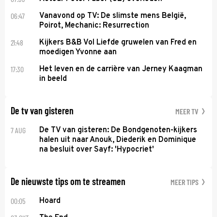
06:47
Vanavond op TV: De slimste mens België,
Poirot, Mechanic: Resurrection
21:48
Kijkers B&B Vol Liefde gruwelen van Fred en
moedigen Yvonne aan
17:30
Het leven en de carrière van Jerney Kaagman
in beeld
De tv van gisteren
MEER TV
7 AUG
De TV van gisteren: De Bondgenoten-kijkers
halen uit naar Anouk, Diederik en Dominique
na besluit over Sayf: 'Hypocriet'
De nieuwste tips om te streamen
MEER TIPS
00:05
Hoard