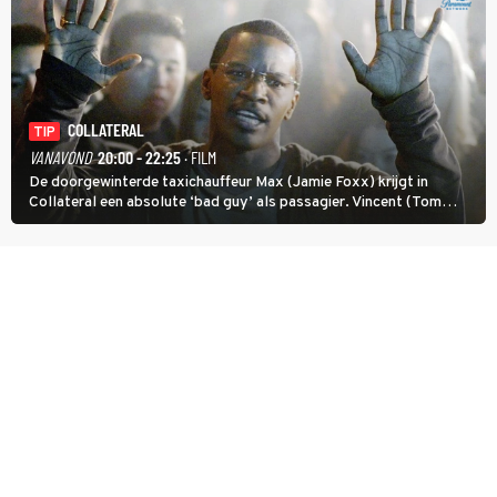
COLLATERAL
TIP
VANAVOND
20:00 - 22:25
· FILM
De doorgewinterde taxichauffeur Max (Jamie Foxx) krijgt in
Collateral een absolute ‘bad guy’ als passagier. Vincent (Tom
Cruise) heeft hem nodig om hem de stad door te loodsen om een
wel heel lugubere reden.