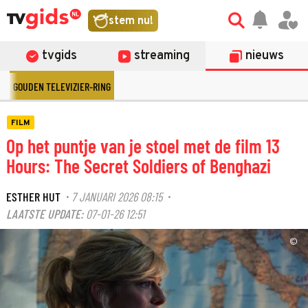
stem nu!
tvgids
streaming
nieuws
GOUDEN TELEVIZIER-RING
FILM
Op het puntje van je stoel met de film 13
Hours: The Secret Soldiers of Benghazi
ESTHER HUT
7 JANUARI 2026 08:15
·
·
LAATSTE UPDATE:
07-01-26 12:51
©