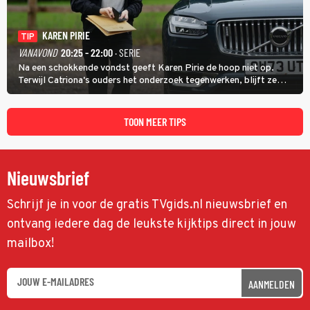
KAREN PIRIE
TIP
VANAVOND
20:25 - 22:00
· SERIE
Na een schokkende vondst geeft Karen Pirie de hoop niet op.
Terwijl Catriona's ouders het onderzoek tegenwerken, blijft ze
speuren naar Adam. In deze slotaflevering van Karen Pirie leidt het
spoor via Frankrijk en Italië naar Malta.
TOON MEER TIPS
Nieuwsbrief
Schrijf je in voor de gratis TVgids.nl nieuwsbrief en
ontvang iedere dag de leukste kijktips direct in jouw
mailbox!
AANMELDEN