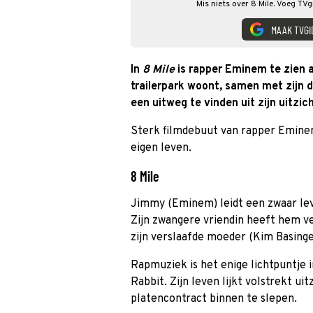
Mis niets over 8 Mile. Voeg TVg
MAAK TVGI
In
8 Mile
is rapper Eminem te zien a
trailerpark woont, samen met zijn 
een uitweg te vinden uit zijn uitzic
Sterk filmdebuut van rapper Eminem i
eigen leven.
8 Mile
Jimmy (Eminem) leidt een zwaar lev
Zijn zwangere vriendin heeft hem ve
zijn verslaafde moeder (Kim Basinge
Rapmuziek is het enige lichtpuntje i
Rabbit. Zijn leven lijkt volstrekt ui
platencontract binnen te slepen.