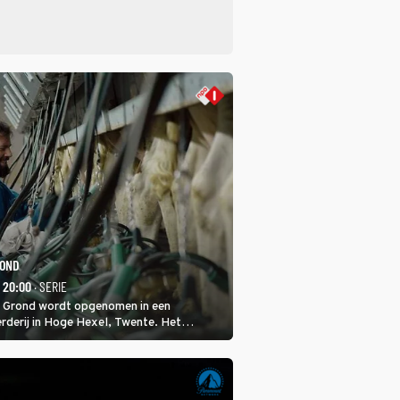
ROND
- 20:00
· SERIE
 Grond wordt opgenomen in een
rderij in Hoge Hexel, Twente. Het
met 160 koeien moest sluiten, omdat het
tura 2000-gebied ligt. In de serie heerst er
veeziekte.