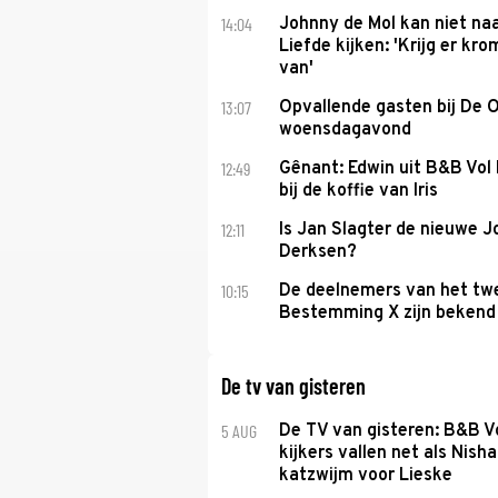
14:04
Johnny de Mol kan niet na
Liefde kijken: 'Krijg er k
van'
13:07
Opvallende gasten bij De 
woensdagavond
12:49
Gênant: Edwin uit B&B Vol 
bij de koffie van Iris
12:11
Is Jan Slagter de nieuwe 
Derksen?
10:15
De deelnemers van het tw
Bestemming X zijn bekend
De tv van gisteren
5 AUG
De TV van gisteren: B&B Vo
kijkers vallen net als Nisha
katzwijm voor Lieske