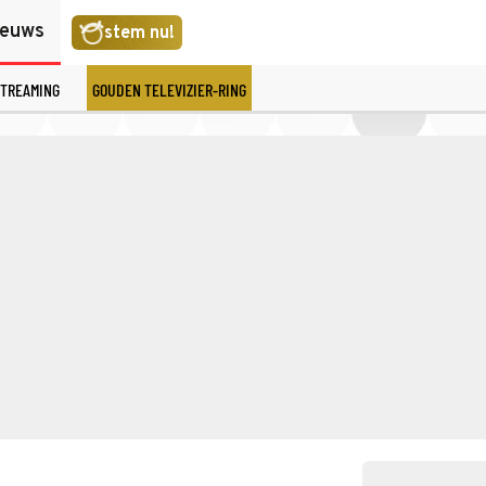
ieuws
stem nu!
TREAMING
GOUDEN TELEVIZIER-RING