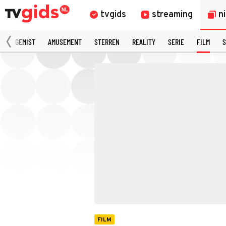
tvgids
streaming
n
N
GEMIST
AMUSEMENT
STERREN
REALITY
SERIE
FILM
S
FILM