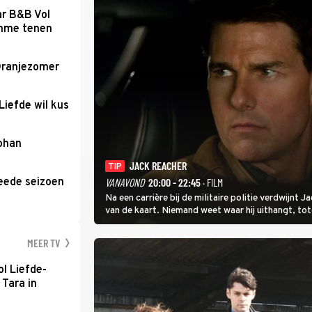
ar B&B Vol
romme tenen
Oranjezomer
Liefde wil kus
Johan
JACK REACHER
TIP
eede seizoen
VANAVOND
20:00 - 22:45
· FILM
Na een carrière bij de militaire politie verdwijnt
van de kaart. Niemand weet waar hij uithangt, t
hem vraagt.
MEER TV
l Liefde-
 Tara in