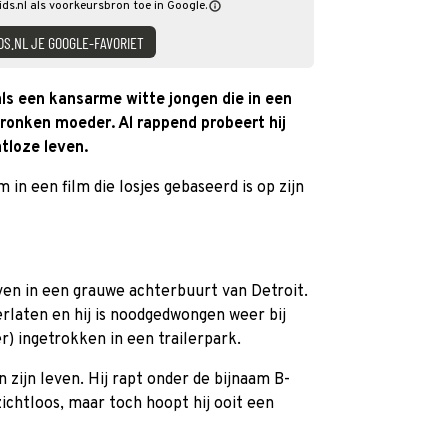
ids.nl als voorkeursbron toe in Google.
DS.NL JE GOOGLE-FAVORIET
ls een kansarme witte jongen die in een
dronken moeder. Al rappend probeert hij
htloze leven.
n een film die losjes gebaseerd is op zijn
en in een grauwe achterbuurt van Detroit.
rlaten en hij is noodgedwongen weer bij
r) ingetrokken in een trailerpark.
n zijn leven. Hij rapt onder de bijnaam B-
tzichtloos, maar toch hoopt hij ooit een