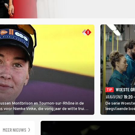
WOESTE G
TIP
VANAVOND
19:20 
 tussen Montbrison en Tournon-sur-Rhône in de
De serie Woeste
voor Nienke Vinke, die vorig jaar de witte trui
leegstaande boe
melkveebedrijf 
dicht bij een Na
een gevaarlijke 
MEER NIEUWS