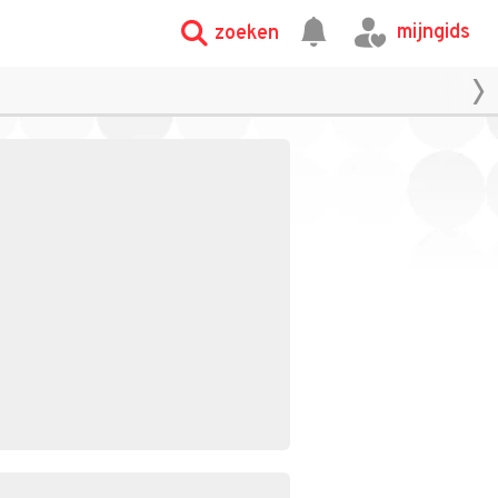
mijngids
zoeken